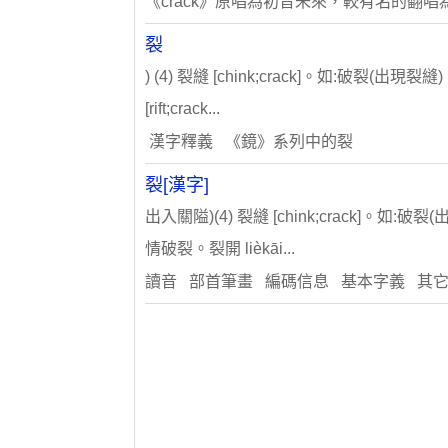
《crack》原唱為初音未來，較有名的翻唱
裂
) (4) 裂縫 [chink;crack]。如:破裂(出現裂縫)
[rift;crack...
漢字釋義 《鏡》系列中的裂
裂[漢字]
出入關隘)(4) 裂縫 [chink;crack]。如:破裂(出
情破裂。裂開 lièkāi...
讀音 部首筆畫 編碼信息 基本字義 其