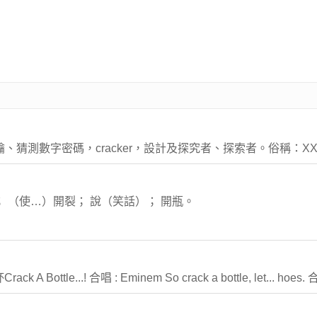
鑰、猜測數字密碼，cracker，設計及探究者、探索者。俗稱：X
； （使…）開裂； 說（笑話）； 開瓶。
...! 合唱 : Eminem So crack a bottle, let... hoes. 合唱: