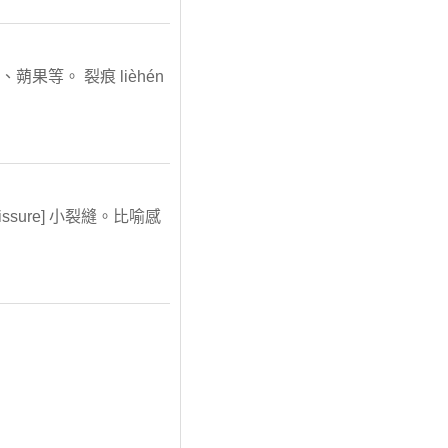
,如角果、蒴果等。 裂痕 lièhén
k;fissure] 小裂縫。比喻感