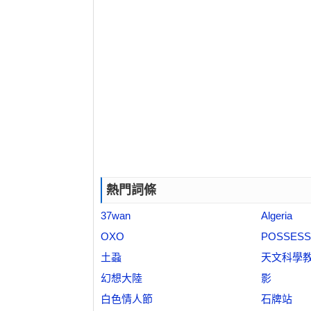
熱門詞條
37wan
Algeria
OXO
POSSESS
土蝨
天文科學
幻想大陸
影
白色情人節
石牌站