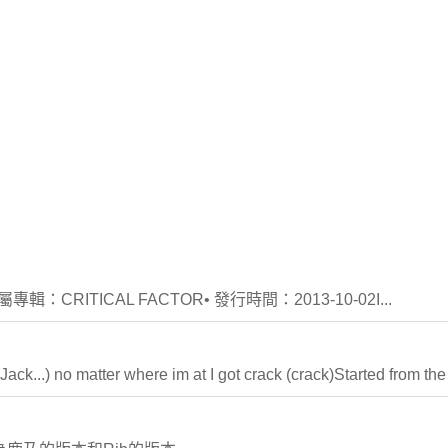
輯：CRITICAL FACTOR• 發行時間：2013-10-02I...
o matter where im at I got crack (crack)Started from the tr