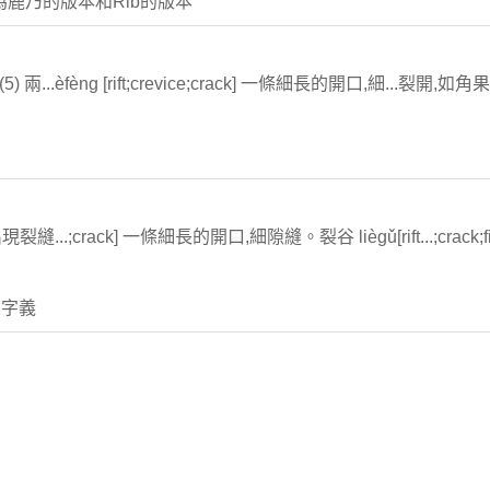
為鹿乃的版本和Rib的版本
 (5) 兩...èfèng [rift;crevice;crack] 一條細長的開口,細...裂開
現裂縫...;crack] 一條細長的開口,細隙縫。裂谷 liègǔ[rift...;crac
它字義