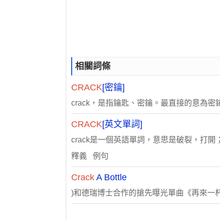
相關詞條
CRACK
[密鑰]
crack，是指鑰匙、密鑰。最直接的意為密
CRACK
[英文單詞]
crack是一個英語單詞，意思是破裂，打開
釋義 例句
Crack
A Bottle
)和德瑞博士合作的搶先曝光單曲《再來一杯Crack A Bottle