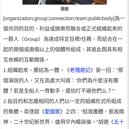
團體
[organization;group;connection;team;publicbody]為一
個共同的目的、利益或娛樂而聯合或正式組織起來的
一群人（Group）為達成特定目標/任務，而結合在一
起的兩個或兩個以上的個體所組成，其彼此間具有相
互依賴的互動關係。
1.組織起來，團結為一體。《
老殘遊記
》第一回：“那
個演說的人，又在高處大叫道：‘你們為什麼沒有團
體？若是全船人一齊動手，還怕打不過他們么？’”
2.指目的和志趣相同的人們以一定的組織形式所組成
的集體。梁啓超《
愛國歌
》之四：“結我團體，振我精
神，二十世紀新世界，雄飛宇內疇與倫。”胡適《
五十