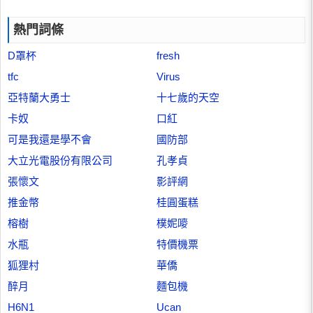
熱門詞條
D罩杯
fresh
tfc
Virus
亞特蘭大勇士
十七歲的天空
卡奴
口紅
可是我還是學不會
國防部
大立光電股份有限公司
孔孝貞
張懷文
影評網
推金幣
桂圓蛋糕
榕樹
樸妮嘜
水瓶
特價機票
狐狸村
華僑
醉月
麵包機
H6N1
Ucan