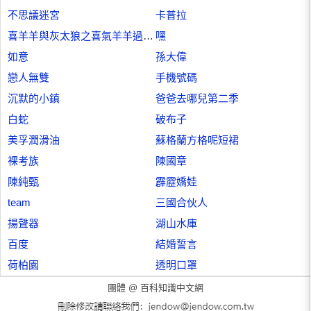
不思議迷宮
卡普拉
喜羊羊與灰太狼之喜氣羊羊過蛇年
嘿
如意
孫大偉
戀人無雙
手機號碼
沉默的小鎮
爸爸去哪兒第二季
白蛇
破布子
美孚潤滑油
蘇格蘭方格呢短裙
裸考族
陳國章
陳純甄
霹靂嬌娃
team
三國合伙人
揚聲器
湖山水庫
百度
結婚誓言
荷柏園
透明口罩
團體 @
百科知識中文網