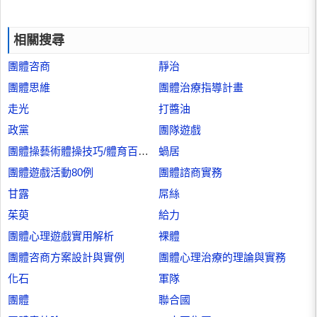
相關搜尋
團體咨商
靜治
團體思維
團體治療指導計畫
走光
打醬油
政黨
團隊遊戲
團體操藝術體操技巧/體育百科大全
蝸居
團體遊戲活動80例
團體諮商實務
甘露
屌絲
茱萸
給力
團體心理遊戲實用解析
裸體
團體咨商方案設計與實例
團體心理治療的理論與實務
化石
軍隊
團體
聯合國