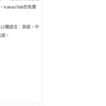
akaoTalk的免費
12種語言：英語，中
其語。