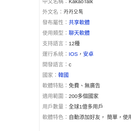
中文名稱：
KakaoTalk
外文名：
카카오톡
發布屬性：
共享軟體
使用類型：
聊天軟體
支持語言：
12種
運行系統：
IOS
，
安卓
開發語言：
c
國家：
韓國
軟體特點：
免費、無廣告
適用範圍：
200多個國家
用戶數量：
全球1億多用戶
軟體特色：
自動添加好友， 簡單，使