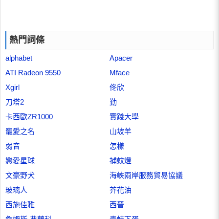
熱門詞條
alphabet
Apacer
ATI Radeon 9550
Mface
Xgirl
佟欣
刀塔2
勤
卡西歐ZR1000
實踐大學
寵愛之名
山坡羊
弱音
怎樣
戀愛星球
捕蚊燈
文豪野犬
海峽兩岸服務貿易協議
玻璃人
芥花油
西施佳雅
西晉