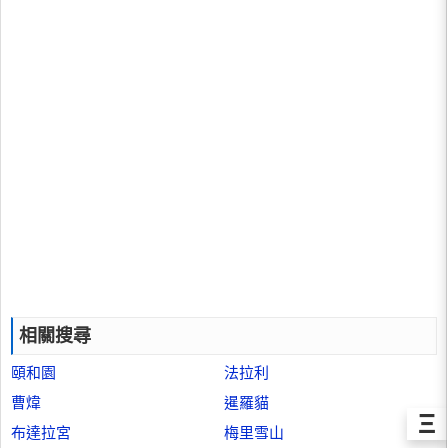
相關搜尋
頤和園
法拉利
曹煒
暹羅貓
Ξ
布達拉宮
梅里雪山