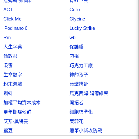
詹姆斯·弗蘭科
青蛙下蛋
ACT
Cello
Click Me
Glycine
iPod nano 6
Lucky Strike
Rm
wb
人生字典
保護膜
倫敦眼
刁揚
吸毒
巧克力工廠
生命數字
神的孩子
粉末遊戲
藥燉排骨
蝌蚪
馬克西姆·姆爾維察
加權平均資本成本
開拓者
更年期症候群
細胞標準化
艾斯·奧特曼
芙蓉花
蠶豆
蠟筆小新攻防戰