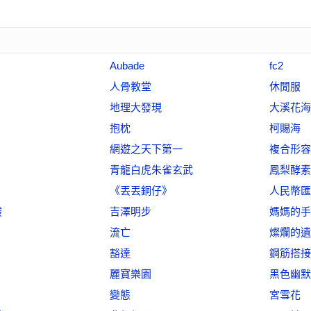
Aubade
fc2
人骨教堂
休閒服
地理大發現
大溪花海
抱枕
柯賜海
網遊之天下第一
複合形容
青龍白虎朱雀玄武
鳳梨酵素
《丟丟銅仔》
人民幣匯
酸
吉澤明步
媽媽的手
流亡
燦爛的遺
豁達
鋼筋搭接
麗寶樂園
黑色幽默
變態
宮雪花