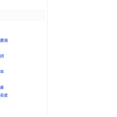
農場
詞
率
產
長度