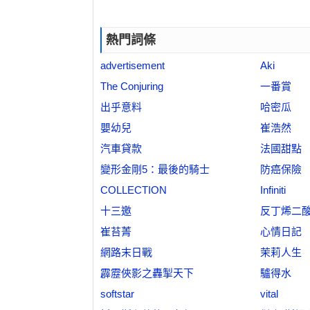
熱門詞條
advertisement
Aki
The Conjuring
一番賞
出乎意料
哈密瓜
嬰幼兒
崔浩然
汽車貸款
法國甜點
變形金剛5：最後的騎士
防癌保險
COLLECTION
Infiniti
十三邀
反丁烯二
崔苔菁
心情日記
網路末日戰
茉莉人生
霹靂俠影之轟掣天下
驢得水
softstar
vital