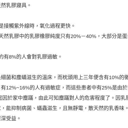
天然乳膠寢具。
是接觸紫外線時，氧化過程更快。
天然乳膠中的乳膠橡膠純度只有20%－40%，大部分是
約有8%的人會對乳膠過敏。
細菌和塵蟎滋生的溫床，而枕頭用上三年便含有10%的
有12%~16%的人有過敏症，而這些患者中有25%是由
是起因於家中塵蹣，由此可知塵蹣對人的危害程度了。因乳
求，能抑制病菌、蟎蟲滋生，且無靜電，散天然的乳香味
深深受益。