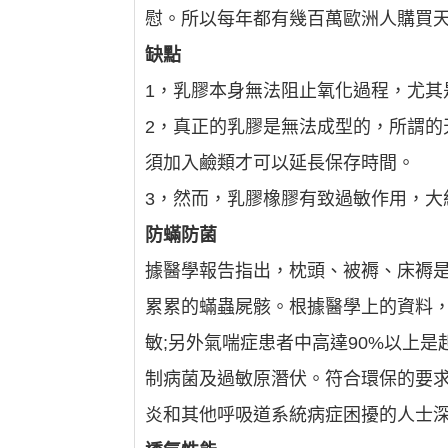
慰。所以每年都有幾百萬歐洲人購買
缺點
1，乳膠本身無法阻止氧化過程，尤其
2，真正的乳膠是無法成型的，所謂的
須加入鹼類才可以延長保存時間。
3，然而，乳膠橡膠有致過敏作用，大
防蟎防菌
據醫學報告指出，枕頭、被褥、床褥是
累累的蟎蟲屍骸。根據醫學上的資料，
敏;另外氣喘症患者中高達90%以上
制病菌及過敏原潛伏。符合環保的要
炎和其他呼吸道系統病症困擾的人士