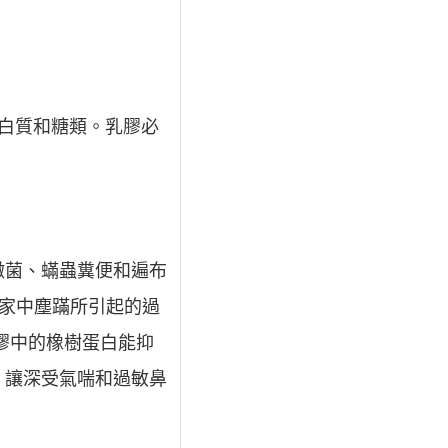
蛋白質和糖類。乳膠必
黴菌、蟎蟲糞便和遍布
於家中塵蹣所引起的過
膠中的橡樹蛋白能抑
。讓深受氣喘和過敏鼻