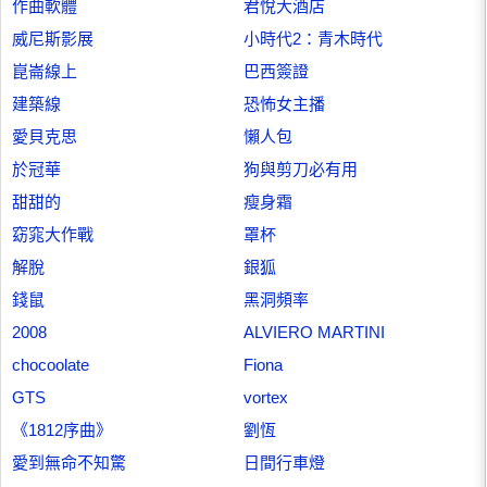
作曲軟體
君悅大酒店
威尼斯影展
小時代2：青木時代
崑崙線上
巴西簽證
建築線
恐怖女主播
愛貝克思
懶人包
於冠華
狗與剪刀必有用
甜甜的
瘦身霜
窈窕大作戰
罩杯
解脫
銀狐
錢鼠
黑洞頻率
2008
ALVIERO MARTINI
chocoolate
Fiona
GTS
vortex
《1812序曲》
劉恆
愛到無命不知驚
日間行車燈