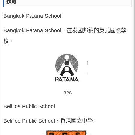
教育
Bangkok Patana School
Bangkok Patana School，在泰國邦納的英式國際學
校。
BPS
Belilios Public School
Belilios Public School，香港國立中學。