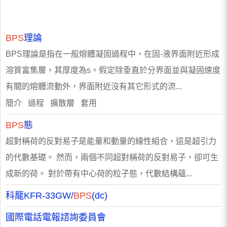
BPS
理論
BPS理論是指在一般熔體凝固過程中，在固-液界面附近形成
溶質富集層，其厚度為s。假定除垂直於分界面並與凝固速度
有關的熔體流動外，界面附近沒有其它形式的流...
簡介 過程 擴散層 套用
BPS
態
超對稱荷的反對易子是能量和動量的線性組合，這是超引力
的代數基礎。 然而，兩個不同超對稱荷的反對易子，卻可生
成新的荷。 對於帶有中心荷的粒子態，代數結構蘊...
科龍KFR-33GW/
BPS
(dc)
國際電話電報諮詢委員會