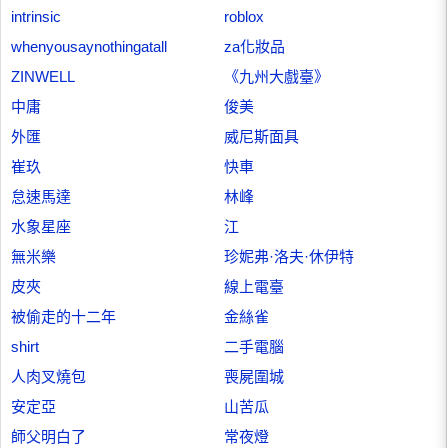
intrinsic
roblox
whenyousaynothingatall
za化妝品
ZINWELL
《九州大戲臺》
中庸
俊美
外匯
威尼斯面具
崔玖
快車
怠速馬達
林峰
水象星座
江
無米樂
珍妮弗·洛夫·休伊特
皮夾
線上電臺
被偷走的十二年
金絲雀
shirt
二手電腦
人肉叉燒包
喪屍圍城
安定亞
山苦瓜
師父明白了
常夜燈