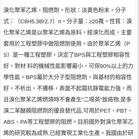
溴化聚苯乙烯，阻燃劑。形狀：淡黃色粉末。分子
式：（C8H5.3Br2.7）n。分子量：≥20萬。性質：溴
化聚苯乙烯是以聚苯乙烯為原料，經溴化而成，主要
套用於工程塑膠中做阻燃劑使用。由於聚苯乙烯（P
S）是一種工程塑膠，決定了BPS與工程塑膠相容性
好，對材 料的機械性能影響最小，可保90%以上的力
學性能。BPS屬於大分子型阻燃劑，與基材的相容性
好。不析出，不遷移，表面不起霜抗靜電能力強。而
且溴化聚苯乙烯燃燒時不會產生“二噁英”致癌物,是多
溴二苯醚類阻燃劑的優良替代品,可用於PET、PBT、
ABS、PA等工程塑膠的阻燃。目前國外對溴化聚苯乙
烯的研究較為成熟,已經實現工業化生產。我國由於研