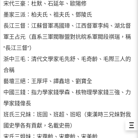
宋代三豪：杜默、石延年、歐陽修
墨家三派：柏夫氏、祖夫氏、鄧陵氏
長江三督：江蘇督軍馮國璋、江西督軍李純、湖北督
軍王占元（直系三軍閥聯盟對抗皖系軍閥段祺瑞，稱
“長江三督”）
浙中三毛：清代文學家毛先舒、毛奇齡、毛際三人的
合稱
藝壇三絕：王厚坪、譚鑫培、劉寶全
中國三錢：指力學家錢學森、核物理學家錢三強、力
學家錢偉長
班氏三兄妹：班固、班超、班昭（東漢時三兄妹對我
Ξ
國史學各有貢獻，名載史冊）
宋氏三姐妹：宋靄齡、宋慶齡、宋美齡