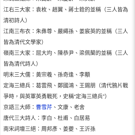
江右三大家：袁枚、趙翼、蔣士銓的並稱（三人皆為
清初詩人）
江南三布衣：朱彝尊、嚴繩孫、姜宸英的並稱（三人
皆為清代文學家）
嶺南三大家：屈大均、陳恭尹、梁佩蘭的並稱（三人
皆為清代詩人）
明末三大儒：黃宗羲、孫奇逢、李顒
定海三總兵：葛雲飛、鄭國鴻、王錫朋（清代鴉片戰
爭時，與英軍英勇戰死，史稱“定海三總兵”）
京語三大師：
曹雪芹
、文康、老舍
唐代三大詩人：李白、杜甫、白居易
南宋詞壇三絕：周邦彥、姜夔、王沂孫