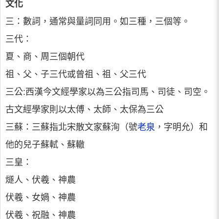
文化
三：數詞，通常與量詞同用。如三種，三個等。
三代：
夏、商、周三個朝代
祖、父、子三代或曾祖、祖、父三代
三公:西漢今文經學家以為三公指司馬、司徒、司空。
古文經學家則以太傅、太師、太保為三公
三蘇：三蘇指北宋散文家蘇洵（號
老泉
，字明允）和
他的兒子蘇軾、蘇轍
三皇：
燧人、伏羲、神農
伏羲、女媧、神農
伏羲、祝融、神農