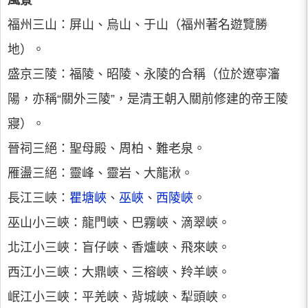
風景
福州三山：屏山、烏山、于山（福州著名遊覽勝
地）。
盛京三陵：福陵、昭陵、永陵的合稱（位於遼寧瀋
陽，亦稱“關外三陵”，是清王朝入關前修建的帝王陵
寢）。
晉祠三絕：聖母殿、周柏、難老泉。
雁盪三絕：靈峰、靈岩、大龍湫。
長江三峽：
瞿塘峽
、
巫峽
、
西陵峽
。
巫山小三峽：龍門峽、巴霧峽、滴翠峽。
北江小三峽：盲仔峽、香爐峽、飛來峽。
西江小三峽：大鼎峽、三榕峽、羚羊峽。
岷江小三峽：平羌峽、背城峽、犁頭峽。