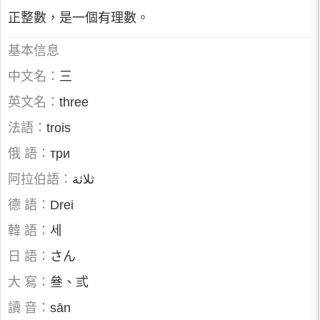
正整數，是一個有理數。
基本信息
中文名：
三
英文名：
three
法語：
trois
俄 語：
три
阿拉伯語：
ثلاثة
德 語：
Drei
韓 語：
세
日 語：
さん
大 寫：
叄、弎
讀 音：
sān