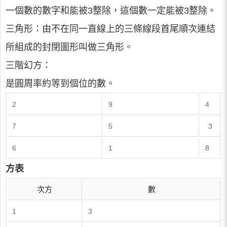
一個數的數字和能被3整除，這個數一定能被3整除。
三角形：由不在同一直線上的三條線段首尾順次連結
所組成的封閉圖形叫做三角形。
三階幻方：
是圓周率約等到個位的數。
2
9
4
7
5
3
6
1
8
方表
次方
數
1
3