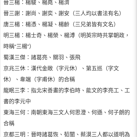
晉三楊：楊駿、楊堯、楊濟
晉三謝：謝尚、謝奕、謝安（三人均以書法有名）
唐三楊：楊憑、楊凝、楊齡（三兄弟皆有文名）
明三楊：楊士奇、楊榮、楊溥（明英宗時共掌朝政，
時稱“三楊”）
蜀漢三傑：諸葛亮、關羽、張飛
京兆三休：漢代金敞（字元休）、第五巡（字文
休）、韋端（字甫休）的合稱
龍眠三李：指北宋善畫的李伯時、能文的李亮工、工
書的李元中
東海三何：南朝東海三文人何思澄、何遜、何子朗的
合稱
京都三明：晉時諸葛恢、荀闓、蔡漠三人都以道明為