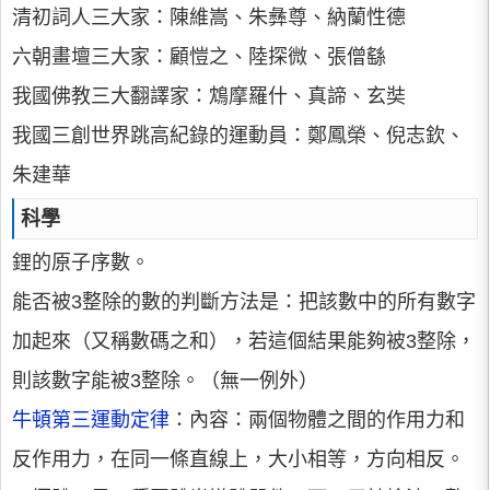
清初詞人三大家：陳維嵩、朱彝尊、納蘭性德
六朝畫壇三大家：顧愷之、陸探微、張僧繇
我國佛教三大翻譯家：鴆摩羅什、真諦、玄奘
我國三創世界跳高紀錄的運動員：鄭鳳榮、倪志欽、
朱建華
科學
鋰的原子序數。
能否被3整除的數的判斷方法是：把該數中的所有數字
加起來（又稱數碼之和），若這個結果能夠被3整除，
則該數字能被3整除。（無一例外）
牛頓第三運動定律
：內容：兩個物體之間的作用力和
反作用力，在同一條直線上，大小相等，方向相反。