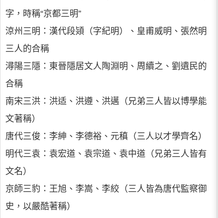
字，時稱“京都三明”
涼州三明：漢代段熲（字紀明）、皇甫威明、張然明
三人的合稱
潯陽三隱：東晉隱居文人陶淵明、周續之、劉遺民的
合稱
南宋三洪：洪适、洪遵、洪邁（兄弟三人皆以博學能
文著稱）
唐代三俊：李紳、李德裕、元稹（三人以才學齊名）
明代三袁：袁宏道、袁宗道、袁中道（兄弟三人皆有
文名）
京師三豹：王旭、李嵩、李絞（三人皆為唐代監察御
史，以嚴酷著稱）