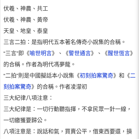
伏羲、神農、共工
伏羲、神農、黃帝
天皇、地皇、泰皇
三言二拍：是指明代五本著名傳奇小說集的合稱。
“三言”即《
喻世明言
》、《
警世通言
》、《
醒世恆言
》
的合稱。作者為明代馮夢龍。
“二拍”則是中國擬話本小說集《
初刻拍案驚奇
》和《
二
刻拍案驚奇
》的合稱。作者凌濛初
三大紀律八項注意：
三大紀律是：一切行動聽指揮，不拿民眾一針一線，
一切繳獲要歸公。
八項注意是：說話和氣，買賣公平，借東西要還，損