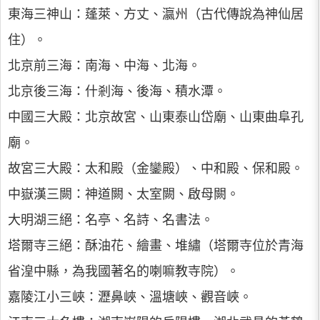
東海三神山：蓬萊、方丈、瀛州（古代傳說為神仙居
住）。
北京前三海：南海、中海、北海。
北京後三海：什剎海、後海、積水潭。
中國三大殿：北京故宮、山東泰山岱廟、山東曲阜孔
廟。
故宮三大殿：太和殿（金鑾殿）、中和殿、保和殿。
中嶽漢三闕：神道闕、太室闕、啟母闕。
大明湖三絕：名亭、名詩、名書法。
塔爾寺三絕：酥油花、繪畫、堆繡（塔爾寺位於青海
省湟中縣，為我國著名的喇嘛教寺院）。
嘉陵江小三峽：瀝鼻峽、溫塘峽、觀音峽。