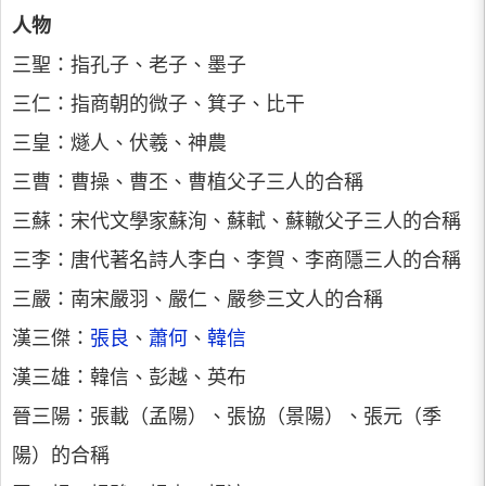
人物
三聖：指孔子、老子、墨子
三仁：指商朝的微子、箕子、比干
三皇：燧人、伏羲、神農
三曹：曹操、曹丕、曹植父子三人的合稱
三蘇：宋代文學家蘇洵、蘇軾、蘇轍父子三人的合稱
三李：唐代著名詩人李白、李賀、李商隱三人的合稱
三嚴：南宋嚴羽、嚴仁、嚴參三文人的合稱
漢三傑：
張良
、
蕭何
、
韓信
漢三雄：韓信、彭越、英布
晉三陽：張載（孟陽）、張協（景陽）、張元（季
陽）的合稱