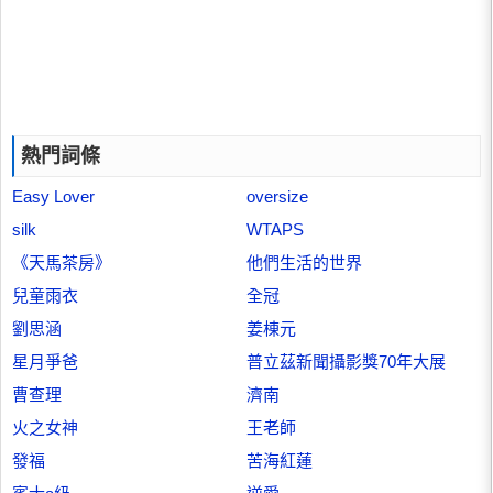
熱門詞條
Easy Lover
oversize
silk
WTAPS
《天馬茶房》
他們生活的世界
兒童雨衣
全冠
劉思涵
姜棟元
星月爭爸
普立茲新聞攝影獎70年大展
曹查理
濟南
火之女神
王老師
發福
苦海紅蓮