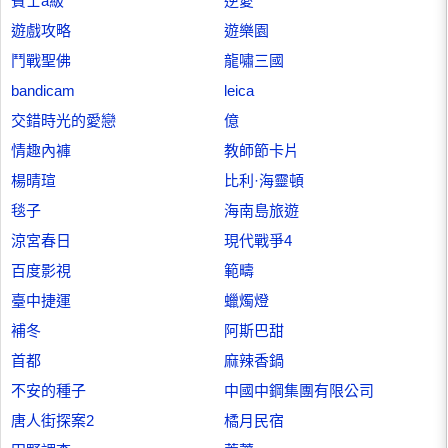
賓士a級
逆愛
遊戲攻略
遊樂園
鬥戰聖佛
龍嘯三國
bandicam
leica
交錯時光的愛戀
億
情趣內褲
教師節卡片
楊晴瑄
比利·海靈頓
毯子
海南島旅遊
涼宮春日
現代戰爭4
百度影視
範疇
臺中捷運
蠟燭燈
補冬
阿斯巴甜
首都
麻辣香鍋
不安的種子
中國中鋼集團有限公司
唐人街探案2
橘月民宿