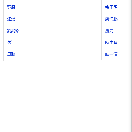
楚原
余子明
江漢
盧海鵬
劉兆銘
蕭亮
朱江
陳中堅
周聰
譚一清