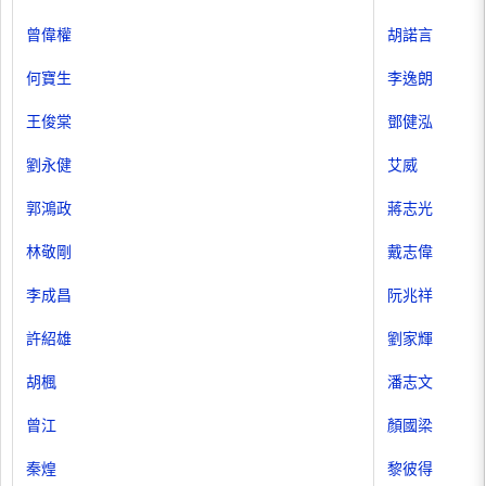
曾偉權
胡諾言
何寶生
李逸朗
王俊棠
鄧健泓
劉永健
艾威
郭鴻政
蔣志光
林敬剛
戴志偉
李成昌
阮兆祥
許紹雄
劉家輝
胡楓
潘志文
曾江
顏國梁
秦煌
黎彼得