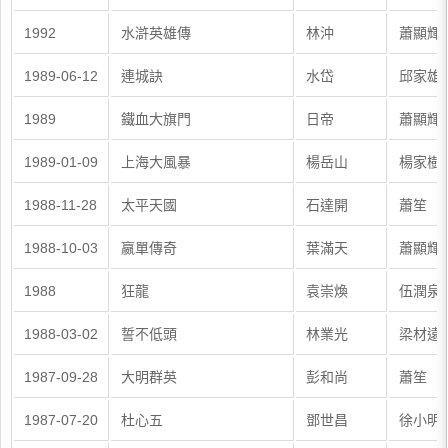
1992
水滸英雄傳
林沖
蕭顯輝
1989-06-12
連城訣
水岱
邱家雄
1989
鐵血大旗門
日帝
蕭顯輝
1989-01-09
上海大風暴
楊岳山
楊家樹
1988-11-28
太平天國
石達開
蕭笙
1988-10-03
嬴單傳奇
葉滿天
蕭顯輝
1988
狂龍
袁崇煥
伍潤泉
1988-03-02
誓不低頭
林業光
梁材遠
1987-09-28
大明群英
彭和尚
蕭笙
1987-07-20
杜心五
鄧世昌
徐小明