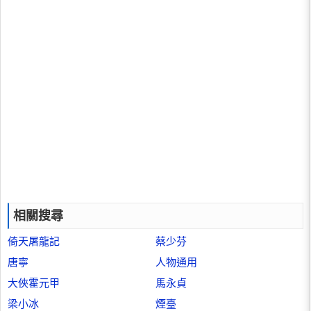
相關搜尋
倚天屠龍記
蔡少芬
唐寧
人物通用
大俠霍元甲
馬永貞
梁小冰
煙臺