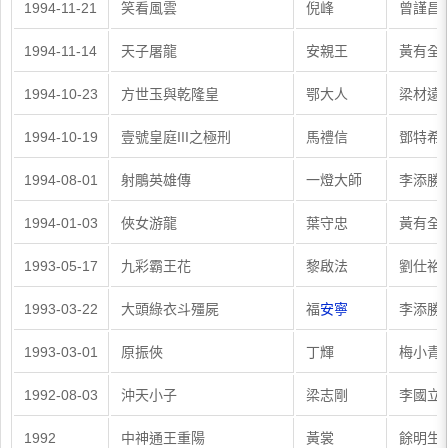
1994-11-21
笑看風雲
倪峰
曾謹昌
1994-11-14
天子屠龍
安親王
黃有全
1994-10-23
方世玉與乾隆皇
鄂大人
梁材遠
1994-10-19
壹號皇庭III之極刑
馬禮信
鄧特希
1994-08-01
射鵰英雄傳
一燈大師
李添勝
1994-01-03
俠女游龍
葉守忠
黃有全
1993-05-17
九彩霸王花
黎啟法
劉仕裕
1993-03-22
大頭綠衣斗殭屍
福
安寧
李添勝
1993-03-01
原振俠
丁輝
梅小青
1992-08-03
沖天小子
梁志剛
李國立
1992
中神通王重陽
黃裳
餘明生