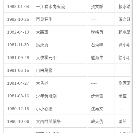
1983-01-04
一江春水向東流
張文韜
賴水清
1982-10-25
再見狂牛
----
張之珏
1982-04-19
大將軍
增格勇
賴水清
1981-11-30
馬永貞
石秀峰
徐小明
1981-09-28
大俠霍元甲
龍海生
徐小明
1981-06-15
自由萬歲
----
----
1981-04-27
大昏迷
----
劉家豪
1981-03-16
少年黃飛鴻
步青雲
蕭笙
1980-12-15
小小心愿
沈再文
----
1980-10-06
大內群英續集
韓天仇
蕭笙