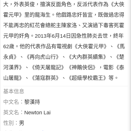
大，外表英俊，擅演反面角色，反派代表作為《大俠
霍元甲》里的龍海生。他戲路忠奸皆宜，既做過忠得
不能再忠的紅花會總舵主陳家洛、又演過下毒害死霍
元甲的奸角。2013年6月14日因急性肺炎去世，終年
62歲。他的代表作品有電視劇《大俠霍元甲》、《馬
永貞》、《再向虎山行》、《大內群英續集》、《楚
河漢界》、《倚天屠龍記》《神鵰俠侶》，電影《泰
山屠龍》、《蕩寇群英》、《超級學校霸王》等。
基本信息
中文名：
黎漢持
英文名：
Newton Lai
性別：
男