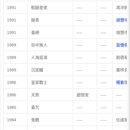
1991
駁腳差佬
----
----
馮淬帆
1991
越青
----
----
胡慧中
1991
毒網
----
----
胡慧中
1989
目中無人
----
----
苗僑偉
1989
人海孤鴻
----
----
劉德華
1989
沉底鱷
----
----
萬梓良
1986
皇家戰士
----
----
楊紫
瓊
1986
天煞
趙懷安
----
----
1985
毒咒
----
----
----
1984
鬼戰
----
----
任達華