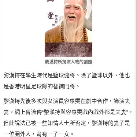
黎漢持所扮演人物的劇照
黎漢持在學生時代是籃球健將。除了籃球以外，他也
是香港明星足球隊的替補門將。
黎漢持先後多次與女演員容惠雯在劇中合作，飾演夫
妻。網上曾流傳“黎漢持與容惠雯戲內戲外都是夫妻”，
但此說法已被一些知情人士所否定，黎漢持的妻子是
一位圈外人，育有一子一女。