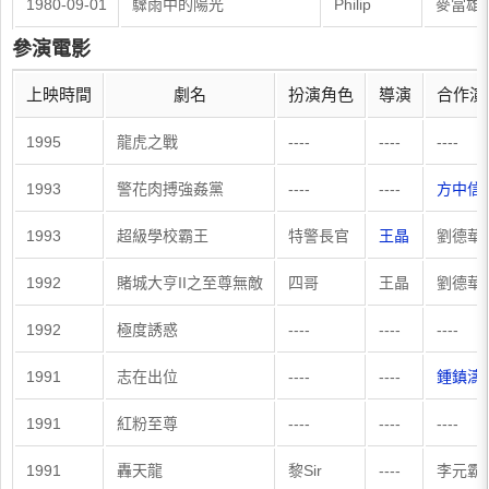
1980-09-01
驟雨中的陽光
Philip
麥當雄
參演電影
上映時間
劇名
扮演角色
導演
合作演
1995
龍虎之戰
----
----
----
1993
警花肉搏強姦黨
----
----
方中信
1993
超級學校霸王
特警長官
王晶
劉德華
1992
賭城大亨II之至尊無敵
四哥
王晶
劉德華
1992
極度誘惑
----
----
----
1991
志在出位
----
----
鍾鎮濤
1991
紅粉至尊
----
----
----
1991
轟天龍
黎Sir
----
李元霸