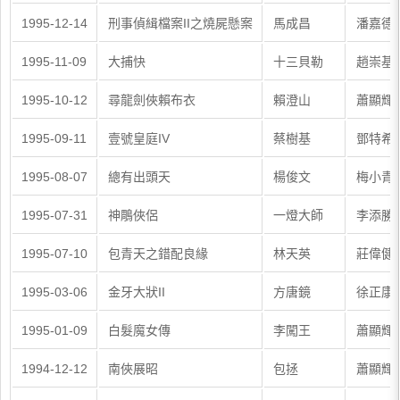
1995-12-14
刑事偵緝檔案II之燒屍懸案
馬成昌
潘嘉德
1995-11-09
大捕快
十三貝勒
趙崇基
1995-10-12
尋龍劍俠賴布衣
賴澄山
蕭顯輝
1995-09-11
壹號皇庭IV
蔡樹基
鄧特希
1995-08-07
總有出頭天
楊俊文
梅小青
1995-07-31
神鵰俠侶
一燈大師
李添勝
1995-07-10
包青天之錯配良緣
林天英
莊偉健
1995-03-06
金牙大狀II
方唐鏡
徐正康
1995-01-09
白髮魔女傳
李闖王
蕭顯輝
1994-12-12
南俠展昭
包拯
蕭顯輝