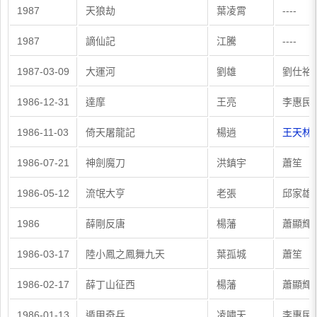
1987
天狼劫
葉凌霄
----
1987
謫仙記
江騰
----
1987-03-09
大運河
劉雄
劉仕裕
1986-12-31
達摩
王亮
李惠民
1986-11-03
倚天屠龍記
楊逍
王天林
1986-07-21
神劍魔刀
洪鎮宇
蕭笙
1986-05-12
流氓大亨
老張
邱家雄
1986
薛剛反唐
楊藩
蕭顯輝
1986-03-17
陸小鳳之鳳舞九天
葉孤城
蕭笙
1986-02-17
薛丁山征西
楊藩
蕭顯輝
1986-01-13
遁甲奇兵
凌嘯天
李惠民