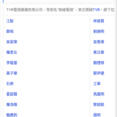
TVB電視廣播有限公司，常用名“無線電視”，英文簡稱
TVB
。旗下包
江毅
林俊賢
鄭祖
劉錫明
吳家樂
苗喬偉
羅君左
黃日華
李龍基
關禮傑
黃子華
鄭伊健
石修
江華
夏韶聲
馬國明
羅浩楷
黎諾懿
駱應鈞
揚明