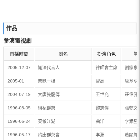
作品
參演電視劇
首播時間
劇名
扮演角色
導
2005-12-07
識法代言人
律師會主席
劉家豪
2005-01
驚艷一槍
智高
唐基明
2004-07-19
大唐雙龍傳
王世充
莊偉健
1996-08-05
緝私群英
黎志偉
張乾文
1996-06-24
笑傲江湖
曲洋
李添勝
1996-05-17
隋唐群英會
李淵
蕭顯輝