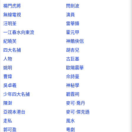
楊門虎將
閆劍波
無線電視
演員
汪明荃
雷華鋒
一江春水向東流
霍元甲
紀曉芙
神鵰俠侶
四大名捕
胡杏兒
人物
古巨基
姚明
歐陽震華
曹煒
佘詩曼
吳卓羲
神秘學
少年四大名捕
碧霞祠
陳澍
麥可·喬丹
亞視本港台
麥可·傑克遜
走私
風水
郭可盈
粵劇