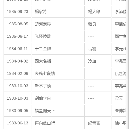
1985-09-23
楊家將
楊大郎
李添勝
1985-08-05
楚河漢界
張良
李鼎倫
1985-06-17
光怪陸離
----
鄒世孝
1984-06-11
十二金牌
岳雲
李元科
1984-04-02
四大名捕
冷血
李兆華
1984-02-06
表錯七段情
----
阮惠源
1983-10-03
新不了情
----
李兆華
1983-10-03
劍仙李白
----
梁天
1983-09-05
福星闖天下
----
查傳誼
1983-06-13
再向虎山行
紀青雲
徐小明