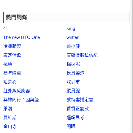
熱門詞條
41
smg
The new HTC One
written
冷凍蔬菜
姚小健
康定情歌
康熙微服私訪記
抗議
楊採妮
標準體重
模具製造
毛背心
深圳市
紅外線感應器
縱貫線
與神同行：因與緣
蒙特婁議定書
蕭潛
藿香正氣散
賈維斯
邏輯思考
金山寺
開眼