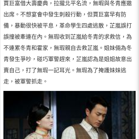
賈巨富借大壽慶典，拉攏北平名流，無暇與冬青應邀
出席。不想宴會中發生刺殺行動，但賈巨富早有防
備，暴動很快被平息，革命學生四處逃散，芷嵐誤打
誤撞被牽連在內。無瑕收到芷嵐給冬青的求救信，為
不連累冬青和霍家，無瑕親自去救芷嵐。姐妹倆為冬
青發生爭吵，碰巧軍警趕來，芷嵐認為是姐姐故意出
賣自己，打了無瑕一記耳光。無瑕為了掩護妹妹逃
走，被軍警抓走。