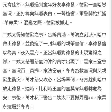
元宵佳節，無瑕遇到童年好友李德發，德發一直暗戀
無瑕，正打算向無暇表白，一聲槍響，軍警開始抓捕
“革命黨”，混亂之際，德發被抓走。
二姨太得知德發之事，告訴萬鴻，萬鴻立刻派人暗中
救出德發，並偽造了一封無瑕的親筆書信，李德發信
以為真，夜入霍府。正當無瑕對德發的出現驚訝之
際，二姨太帶著怒氣沖沖的萬才出現了。霍家三堂會
審，無瑕百口莫辯，家法當前，冬青為救無瑕與父親
發生衝突，萬才怒火攻心，當場暈倒，冬青趁亂暗中
放走德發。適時，比利時王室的嘉獎令無瑕轉危為
安。事後，萬才私下警告二姨太不要搬弄是非，家業
永遠屬於冬青！