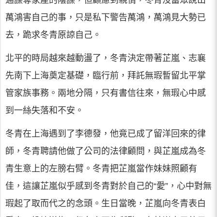
萬鴻害自己的事，只是私下警告萬鴻，萬鴻見大勢已
去，跪求冬青原諒自己。
北平的時局越來越動盪了，冬青決定帶著芷嵐、志襄
先南下上海奠定基礎，臨行前，拜託無瑕暫留北平掌
管家族事務。兩地分隔，只有書信往來，無瑕心中感
到一絲失落和不安。
冬青在上海遇到了李德發，他竟已成了留洋回來的律
師，冬青聘請他做了公司的法律顧問，與芷嵐成為冬
青生意上的左膀右臂。冬青把芷嵐當作妹妹照顧有
佳，這讓芷嵐似乎感到冬青對於自己的“愛”，心中對無
瑕起了取而代之的念頭。生日當晚，芷嵐向冬青表白