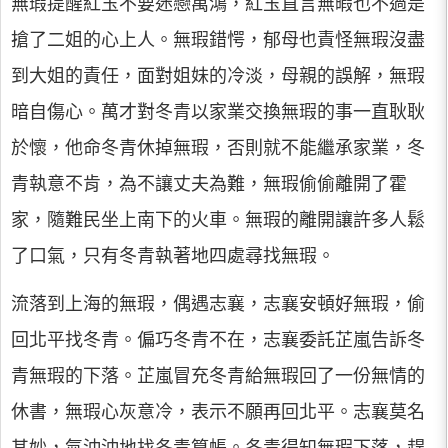
無瑕提醒紅玉不要迷戀萬鴻，紅玉直言無暇也不過是
搶了二姐的心上人。無瑕錯愕，郁母也責怪無瑕沒盡
到大姐的責任，面對姐妹的冷淡，母親的誤解，無瑕
暗自傷心。萬才對冬青以家業交換無瑕的事一直耿耿
於懷，他命冬青休掉無瑕，否則就不能繼承家業，冬
青執意不肯，為不讓丈夫為難，無瑕偷偷離開了霍
家，隨難民坐上南下的火車。無瑕的離開讓許多人鬆
了口氣，只有冬青執著地四處尋找無瑕。
流落到上海的無瑕，偶遇志襄，志襄安頓好無瑕，偷
回北平找冬青。偏巧冬青不在，志襄委託芷嵐告訴冬
青無瑕的下落。芷嵐冒充冬青給無瑕回了一份無情的
休書，無瑕心灰意冷，表示不願再回北平。志襄莫名
其妙，氣沖沖地找冬青算帳。冬青得知無瑕下落，趕