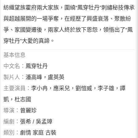
紡織望族霍府兩大家族，圍繞“鳳穿牡丹”刺繡秘技傳承
與超越展開的一場爭奪，在經歷了興盛衰落、聚散紛
爭、家國變遷後，兩家人終於放下恩怨，領悟出了“鳳
穿牡丹”大愛的真諦。
基本信息
中文名：
鳳穿牡丹
製片人：
潘高峰，盧英英
主要演員：
李小冉，應采兒，劉愷威，李子雄，譚
凱，杜志國
導演：
曾麗珍
編劇：
張希 / 吳孟璋
類別：
劇情 家庭 古裝