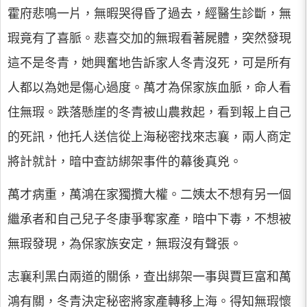
霍府悲鳴一片，無暇哭得昏了過去，經醫生診斷，無
瑕竟有了喜脈。悲喜交加的無瑕看著屍體，突然發現
這不是冬青，她興奮地告訴家人冬青沒死，可是所有
人都以為她是傷心過度。萬才為保家族血脈，命人看
住無瑕。跌落懸崖的冬青被山農救起，看到報上自己
的死訊，他托人送信從上海秘密找來志襄，兩人商定
將計就計，暗中查訪綁架事件的幕後真兇。
萬才病重，萬鴻在家獨攬大權。二姨太不想有另一個
繼承者和自己兒子冬康爭奪家產，暗中下毒，不想被
無瑕發現，為保家族安定，無瑕沒有聲張。
志襄利黑白兩道的關係，查出綁架一事與賈巨富和萬
鴻有關，冬青決定秘密將家產轉移上海。得知無瑕懷