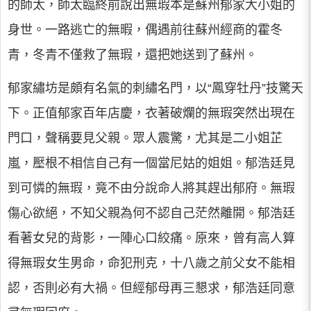
的師太，師太臨終前說出無瑕本是蘇州郁家大小姐的
身世。一路逃亡的無暇，偶遇前往蘇州經商的霍冬
青，冬青不僅救了無瑕，還把她送到了蘇州。
郁家繡坊是頗有名氣的刺繡名門，以“鳳穿牡丹”技驚天
下。正值郁家百年店慶，衣著破爛的無瑕突然出現在
門口，聲稱要見父親。眾人震驚，尤其是二小姐芷
嵐，壓根不相信自己有一個當尼姑的姐姐。郁浩廷見
到可憐的無瑕，竟不由分說命人將其趕出郁府。無瑕
傷心欲絕，不知父親為何不認自己茫然離開。郁浩廷
看著女兒的背影，一陣心口絞痛。原來，曾有高人算
得無瑕女生男命，命犯刑克，十八歲之前父女不能相
認，否則必有大禍。但經郁母再三懇求，郁浩廷同意