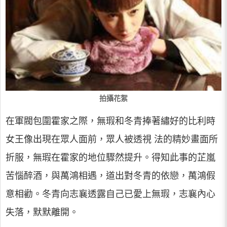
拍攝花絮
在軍閥包圍霍家之際，無瑕和冬青捧著繡好的比利時
女王像出現在眾人面前，眾人被透視 法的精妙畫面所
折服，無瑕在霍家的地位驟然提升。得知此事的芷嵐
苦惱醉酒，與萬鴻相遇，道出對冬青的依戀，萬鴻假
意相勸。冬青向志襄透露自己已愛上無瑕，志襄內心
失落，默默離開。