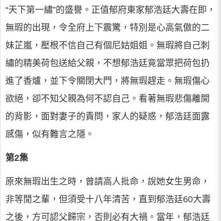
“天下第一繡”的盛譽。正值郁府東家郁浩廷大壽在即，
無瑕的出現，令全府上下震驚，特別是心高氣傲的二
妹芷嵐，壓根不信自己有個尼姑姐姐。無瑕將自己刺
繡的精美荷包送給父親，不想郁浩廷竟當眾把荷包扔
進了香爐，並下令關閉大門，將無瑕趕走。無瑕傷心
欲絕，卻不知父親為何不認自己。看著無瑕悲傷離開
的背影，面對妻子的責問，家人的疑惑，郁浩廷面露
感傷，似有難言之隱。
第2集
原來無瑕出生之時，曾請高人批命，說她女生男命，
非等閒之輩，但須受十八年清苦，直到郁浩廷60大壽
之後，方可認父歸宗，否則必有大禍。當年，郁浩廷