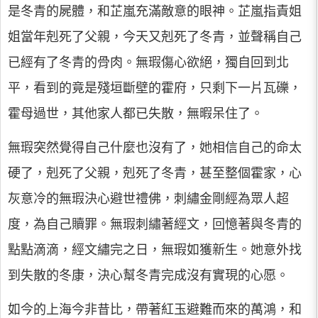
是冬青的屍體，和芷嵐充滿敵意的眼神。芷嵐指責姐
姐當年剋死了父親，今天又剋死了冬青，並聲稱自己
已經有了冬青的骨肉。無瑕傷心欲絕，獨自回到北
平，看到的竟是殘垣斷壁的霍府，只剩下一片瓦礫，
霍母過世，其他家人都已失散，無暇呆住了。
無瑕突然覺得自己什麼也沒有了，她相信自己的命太
硬了，剋死了父親，剋死了冬青，甚至整個霍家，心
灰意冷的無瑕決心避世禮佛，刺繡金剛經為眾人超
度，為自己贖罪。無瑕刺繡著經文，回憶著與冬青的
點點滴滴，經文繡完之日，無瑕如獲新生。她意外找
到失散的冬康，決心幫冬青完成沒有實現的心愿。
如今的上海今非昔比，帶著紅玉避難而來的萬鴻，和