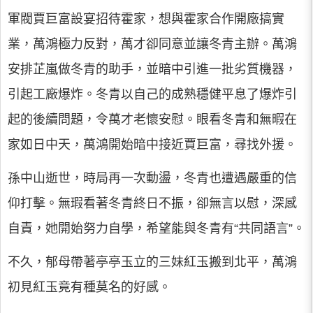
軍閥賈巨富設宴招待霍家，想與霍家合作開廠搞實
業，萬鴻極力反對，萬才卻同意並讓冬青主辦。萬鴻
安排芷嵐做冬青的助手，並暗中引進一批劣質機器，
引起工廠爆炸。冬青以自己的成熟穩健平息了爆炸引
起的後續問題，令萬才老懷安慰。眼看冬青和無暇在
家如日中天，萬鴻開始暗中接近賈巨富，尋找外援。
孫中山逝世，時局再一次動盪，冬青也遭遇嚴重的信
仰打擊。無瑕看著冬青終日不振，卻無言以慰，深感
自責，她開始努力自學，希望能與冬青有“共同語言”。
不久，郁母帶著亭亭玉立的三妹紅玉搬到北平，萬鴻
初見紅玉竟有種莫名的好感。