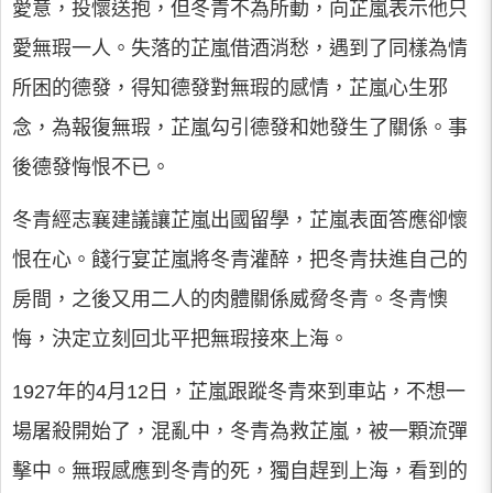
愛意，投懷送抱，但冬青不為所動，向芷嵐表示他只
愛無瑕一人。失落的芷嵐借酒消愁，遇到了同樣為情
所困的德發，得知德發對無瑕的感情，芷嵐心生邪
念，為報復無瑕，芷嵐勾引德發和她發生了關係。事
後德發悔恨不已。
冬青經志襄建議讓芷嵐出國留學，芷嵐表面答應卻懷
恨在心。餞行宴芷嵐將冬青灌醉，把冬青扶進自己的
房間，之後又用二人的肉體關係威脅冬青。冬青懊
悔，決定立刻回北平把無瑕接來上海。
1927年的4月12日，芷嵐跟蹤冬青來到車站，不想一
場屠殺開始了，混亂中，冬青為救芷嵐，被一顆流彈
擊中。無瑕感應到冬青的死，獨自趕到上海，看到的