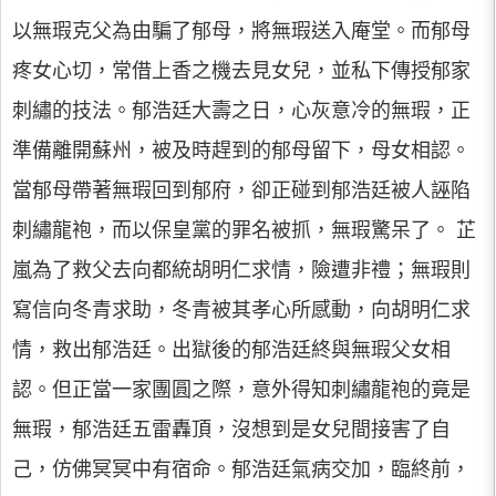
以無瑕克父為由騙了郁母，將無瑕送入庵堂。而郁母
疼女心切，常借上香之機去見女兒，並私下傳授郁家
刺繡的技法。郁浩廷大壽之日，心灰意冷的無瑕，正
準備離開蘇州，被及時趕到的郁母留下，母女相認。
當郁母帶著無瑕回到郁府，卻正碰到郁浩廷被人誣陷
刺繡龍袍，而以保皇黨的罪名被抓，無瑕驚呆了。 芷
嵐為了救父去向都統胡明仁求情，險遭非禮；無瑕則
寫信向冬青求助，冬青被其孝心所感動，向胡明仁求
情，救出郁浩廷。出獄後的郁浩廷終與無瑕父女相
認。但正當一家團圓之際，意外得知刺繡龍袍的竟是
無瑕，郁浩廷五雷轟頂，沒想到是女兒間接害了自
己，仿佛冥冥中有宿命。郁浩廷氣病交加，臨終前，