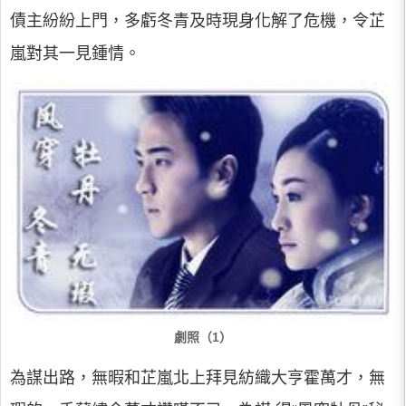
債主紛紛上門，多虧冬青及時現身化解了危機，令芷
嵐對其一見鍾情。
劇照（1）
為謀出路，無暇和芷嵐北上拜見紡織大亨霍萬才，無