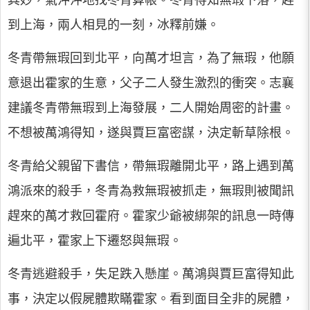
到上海，兩人相見的一刻，冰釋前嫌。
冬青帶無瑕回到北平，向萬才坦言，為了無瑕，他願
意退出霍家的生意，父子二人發生激烈的衝突。志襄
建議冬青帶無瑕到上海發展，二人開始周密的計畫。
不想被萬鴻得知，遂與賈巨富密謀，決定斬草除根。
冬青給父親留下書信，帶無瑕離開北平，路上遇到萬
鴻派來的殺手，冬青為救無瑕被抓走，無瑕則被聞訊
趕來的萬才救回霍府。霍家少爺被綁架的訊息一時傳
遍北平，霍家上下遷怒與無瑕。
冬青逃避殺手，失足跌入懸崖。萬鴻與賈巨富得知此
事，決定以假屍體欺瞞霍家。看到面目全非的屍體，