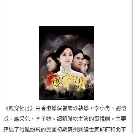
《鳳穿牡丹》由香港導演曾麗珍執導，李小冉、劉愷
威、應采兒、李子雄、譚凱聯袂主演的電視劇。主要
講述了戰亂紛飛的民國初期蘇州刺繡世家郁府和北平