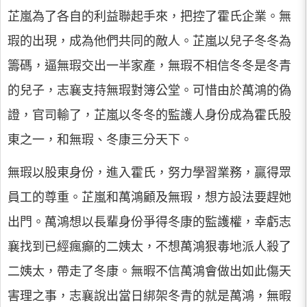
芷嵐為了各自的利益聯起手來，把控了霍氏企業。無
瑕的出現，成為他們共同的敵人。芷嵐以兒子冬冬為
籌碼，逼無瑕交出一半家產，無瑕不相信冬冬是冬青
的兒子，志襄支持無瑕對簿公堂。可惜由於萬鴻的偽
證，官司輸了，芷嵐以冬冬的監護人身份成為霍氏股
東之一，和無瑕、冬康三分天下。
無瑕以股東身份，進入霍氏，努力學習業務，贏得眾
員工的尊重。芷嵐和萬鴻顧及無瑕，想方設法要趕她
出門。萬鴻想以長輩身份爭得冬康的監護權，幸虧志
襄找到已經瘋癲的二姨太，不想萬鴻狠毒地派人殺了
二姨太，帶走了冬康。無暇不信萬鴻會做出如此傷天
害理之事，志襄說出當日綁架冬青的就是萬鴻，無暇