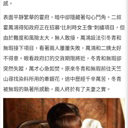
感。
表面平靜繁華的霍府，暗中卻隱藏著勾心鬥角。二叔
霍萬鴻得知政府正在招募“比利時女王像”刺繡項目，但
由於難度和風險太大，無人敢接，萬鴻設法引冬青和
無瑕接下項目，看著兩人屢屢失敗，萬鴻和二姨太好
不得意。眼看政府訂的交貨期限將近，冬青和無瑕卻
突然失蹤，萬才心急如焚。原來冬青和無瑕前往天竺
山尋找染料所用的牽銀花，途中歷經千辛萬苦，冬青
被無瑕的執著所感動，兩人終於有了夫妻之實。