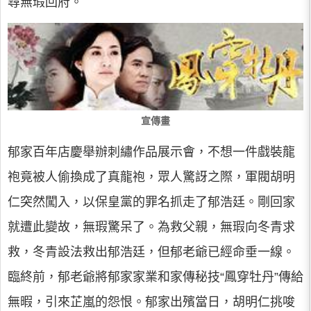
尋無瑕回府。
宣傳畫
郁家百年店慶舉辦刺繡作品展示會，不想一件戲裝龍
袍竟被人偷換成了真龍袍，眾人驚訝之際，軍閥胡明
仁突然闖入，以保皇黨的罪名抓走了郁浩廷。剛回家
就遭此變故，無瑕驚呆了。為救父親，無瑕向冬青求
救，冬青設法救出郁浩廷，但郁老爺已經命垂一線。
臨終前，郁老爺將郁家家業和家傳秘技“鳳穿牡丹”傳給
無暇，引來芷嵐的怨恨。郁家出殯當日，胡明仁挑唆