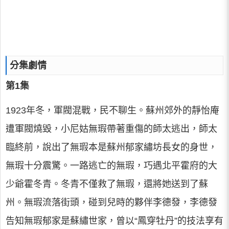
分集劇情
第1集
1923年冬，軍閥混戰，民不聊生。蘇州郊外的靜怡庵
遭軍閥燒毀，小尼姑無瑕帶著重傷的師太逃出，師太
臨終前，說出了無瑕本是蘇州郁家繡坊長女的身世，
無瑕十分震驚。一路逃亡的無瑕，巧遇北平霍府的大
少爺霍冬青。冬青不僅救了無瑕，還將她送到了蘇
州。無瑕流落街頭，碰到兒時的夥伴李德發，李德發
告知無瑕郁家是蘇繡世家，曾以“鳳穿牡丹”的技法享有