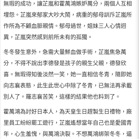
無瑕的成功，讓芷嵐和霍萬鴻嫉妒萬分，兩個人互相
埋怨。芷嵐來郁家大吵大鬧，病重的郁母訓斥芷嵐所
作所為不顧血脈親情。郁母過世，姐妹三人心情迥
異，芷嵐突然感到前所未有的孤獨。
冬冬發生意外，急需大量鮮血做手術，芷嵐焦急萬
分，不得不說出李德發是孩子的親生父親，德發欣
喜。無瑕得知後淡然一笑，她一直相信冬青，隨即她
向志襄表態，此生此世心中除了冬青，已無法再承載
別人了。羅志襄苦笑，這樣的結果他也料到了。
霍萬鴻為討好日本人，為天皇生日趕製生日禮物，廠
里員工紛紛罷工遊行，芷嵐遙想當年自己也是愛國青
年，心生羞愧，與萬鴻決裂。不想萬鴻綁架冬冬，逼