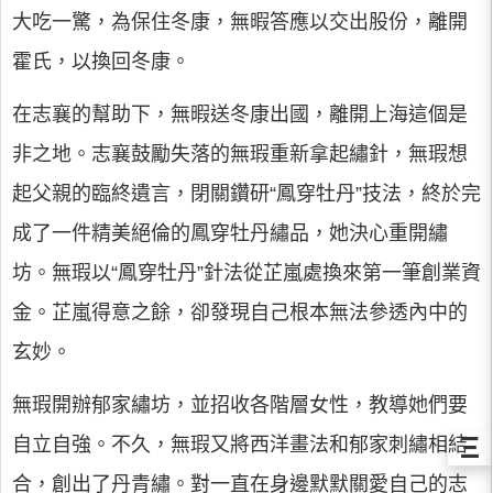
大吃一驚，為保住冬康，無暇答應以交出股份，離開
霍氏，以換回冬康。
在志襄的幫助下，無暇送冬康出國，離開上海這個是
非之地。志襄鼓勵失落的無瑕重新拿起繡針，無瑕想
起父親的臨終遺言，閉關鑽研“鳳穿牡丹”技法，終於完
成了一件精美絕倫的鳳穿牡丹繡品，她決心重開繡
坊。無瑕以“鳳穿牡丹”針法從芷嵐處換來第一筆創業資
金。芷嵐得意之餘，卻發現自己根本無法參透內中的
玄妙。
無瑕開辦郁家繡坊，並招收各階層女性，教導她們要
Ξ
自立自強。不久，無瑕又將西洋畫法和郁家刺繡相結
合，創出了丹青繡。對一直在身邊默默關愛自己的志