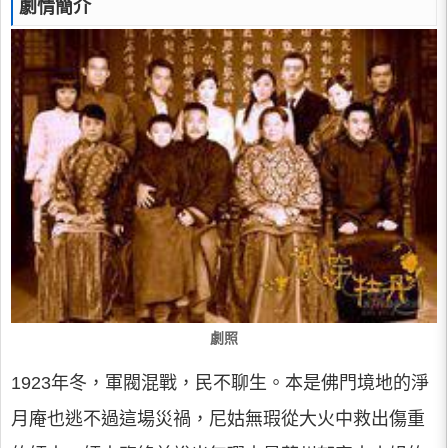
劇情簡介
劇照
1923年冬，軍閥混戰，民不聊生。本是佛門境地的淨
月庵也逃不過這場災禍，尼姑無瑕從大火中救出傷重