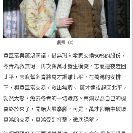
劇照（2）
賈巨富與萬鴻商議，借無瑕向霍家交換50%的股份，
冬青為救無瑕，再次與萬才發生衝突。志襄連夜趕回
北平，志襄幫冬青將萬才調離北平，在萬鴻的安排
下，與賈巨富交易，救出無瑕。 萬才連夜趕回北平，
勃然大怒，免去冬青的一切職務。萬鴻以為自己的機
會終於來了，開始大展拳腳，可是，萬才卻暗中破壞
萬鴻的交易，萬鴻受到打擊，徹底絕望。