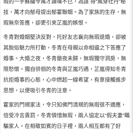
瑕的一手蘇繡令萬才讚嘆不已，為謀 得“鳳穿牡丹”秘
技，萬才向郁母提出郁霍聯姻。為了家族的生存，無
瑕無奈答應，卻更引來芷嵐的嫉恨。
冬青對婚姻堅決反對，托好友志襄向無瑕退婚，卻被
其脫俗魅力所打動，冬青在母親以命相逼之下答應了
婚事。大婚之夜，冬青徹夜未歸，無瑕獨守洞房，無
限愁懷。獨自徘徊的冬青與芷嵐巧遇，芷嵐得知冬青
抗拒婚事的心態，心中燃起一線希望，有意接觸進步
思想，以便吸引冬青的注意。
霍家的門規家法，令只知佛門清規的無瑕很不適應，
倍受冷言責罰，冬青憐惜無瑕，兩人協定以“假夫妻”瞞
騙家人。在相敬如賓的日子裡，兩人相互都有了好