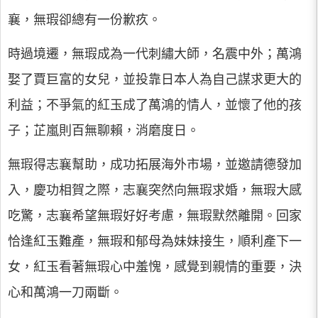
襄，無瑕卻總有一份歉疚。
時過境遷，無瑕成為一代刺繡大師，名震中外；萬鴻
娶了賈巨富的女兒，並投靠日本人為自己謀求更大的
利益；不爭氣的紅玉成了萬鴻的情人，並懷了他的孩
子；芷嵐則百無聊賴，消磨度日。
無瑕得志襄幫助，成功拓展海外市場，並邀請德發加
入，慶功相賀之際，志襄突然向無瑕求婚，無瑕大感
吃驚，志襄希望無瑕好好考慮，無瑕默然離開。回家
恰逢紅玉難產，無瑕和郁母為妹妹接生，順利產下一
女，紅玉看著無瑕心中羞愧，感覺到親情的重要，決
心和萬鴻一刀兩斷。