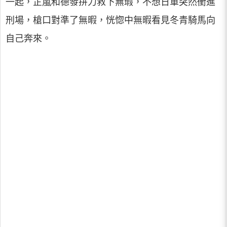
一起，芷嵐和德發拼力救下無瑕，不想日軍突然衝進
刑場，槍口對準了無暇，恍惚中無暇看見冬青騎馬向
自己奔來。