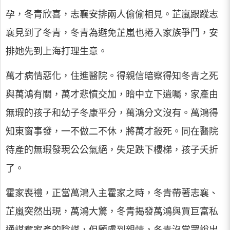
孕，冬青欣喜，志襄安排兩人偷偷相見。芷嵐跟蹤志
襄見到了冬青，冬青為避免芷嵐也捲入家族爭鬥，安
排她先到上海打理生意。
萬才病情惡化，住進醫院。得親信暗察得知冬青之死
與萬鴻有關，萬才悲憤交加，暗中立下遺囑，家產由
無瑕的孩子和幼子冬康平分，萬鴻分文沒有。萬鴻得
知東窗事發，一不做二不休，將萬才殺死。同在醫院
待產的無瑕發現公公氣絕，失足跌下樓梯，孩子夭折
了。
霍家喪禮，正當萬鴻入主霍家之時，冬青帶著志襄、
芷嵐突然出現，萬鴻大驚，冬青揭發萬鴻與賈巨富私
通謀奪家產的陰謀，但顧慮到親情，冬青沒當眾說出