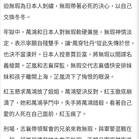
迫無瑕為日本人刺繡，無瑕帶著必死的決心，以自己
交換冬冬。
牢獄中，萬鴻和日本人對無瑕軟硬兼施，無瑕神情淡
定，表示寧願自殘雙手，讓“鳳穿牡丹”從此失傳於世，
也決不當漢奸。日本人授意賈巨富，將無瑕以間諜名
義槍斃。芷嵐和志襄探監，無瑕交代志襄儘快安排妹
妹和孩子離開上海，芷嵐流下了悔恨的眼淚。
紅玉懇求萬鴻放了姐姐，萬鴻堅決反對，紅玉徹底崩
潰了，她和萬鴻爭鬥中，失手將萬鴻錯殺。看著自己
愛的人死在自己面前，紅玉瘋了。
刑場，志襄帶領幫會的兄弟來救無瑕，與軍警混戰在