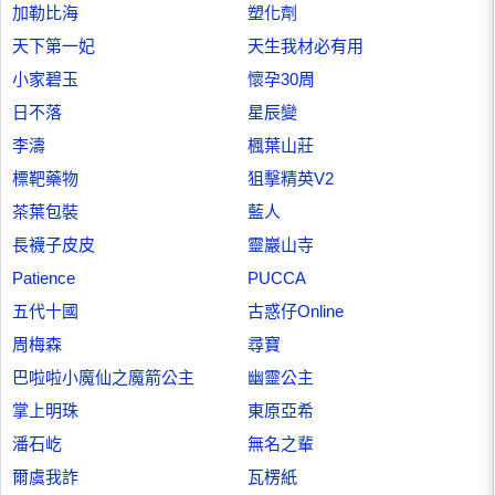
加勒比海
塑化劑
天下第一妃
天生我材必有用
小家碧玉
懷孕30周
日不落
星辰變
李濤
楓葉山莊
標靶藥物
狙擊精英V2
茶葉包裝
藍人
長襪子皮皮
靈巖山寺
Patience
PUCCA
五代十國
古惑仔Online
周梅森
尋寶
巴啦啦小魔仙之魔箭公主
幽靈公主
掌上明珠
東原亞希
潘石屹
無名之輩
爾虞我詐
瓦楞紙