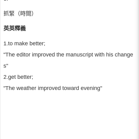
抓緊（時間）
英英釋義
1.to make better;
"The editor improved the manuscript with his change
s"
2.get better;
"The weather improved toward evening"