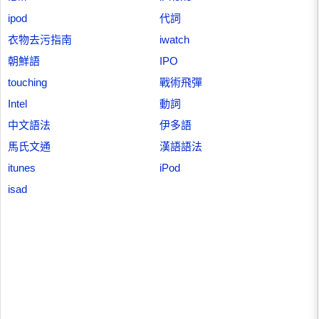
ipod
代詞
衣物去污指南
iwatch
朝鮮語
IPO
touching
戰術飛彈
Intel
動詞
中文語法
伊多語
馬氏文通
漢語語法
itunes
iPod
isad