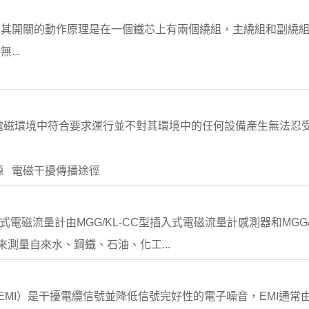
，其開關的動作原理是在一個鐵芯上有兩個繞組，主繞組和副繞
...
電磁環境中符合要求運行並不對其環境中的任何設備產生無法忍
源 電磁干擾傳播途徑
入式電磁流量計由MGG/KL-CC型插入式電磁流量計感測器和MG
計用來測量自來水、鋼鐵、石油、化工...
erference，EMI）是干擾電纜信號並降低信號完好性的電子噪音，EM