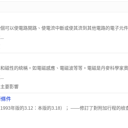
一個可以使電路開路、使電流中斷或使其流到其他電路的電子元
.
類
性和磁性的統稱。如電磁感應、電磁波等等。電磁是丹麥科學家
.
 主要影響
術條件
3年版的3.12：本版的3.18）； ——修訂了對附加行程的檢查方