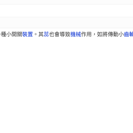
一種小開關
裝置
。其
蕊
也會導致
機械
作用，如將傳動小
齒