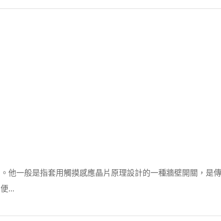
品。他一般是指套用觸摸感應晶片原理設計的一種牆壁開關，是
...