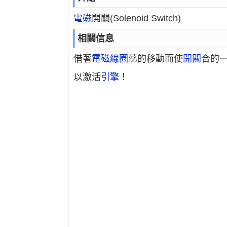
電磁
開關(Solenoid Switch)
相關信息
借著
電磁線圈
蕊的移動而使
開關
合的
以激活
引擎！