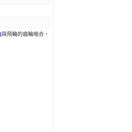
輪
與飛輪的齒輪嚙合，