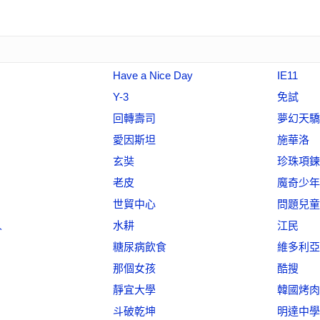
Have a Nice Day
IE11
Y-3
免試
回轉壽司
夢幻天驕
愛因斯坦
施華洛
玄奘
珍珠項鍊
老皮
魔奇少年
世貿中心
問題兒童
人
水耕
江民
糖尿病飲食
維多利亞
那個女孩
酷搜
靜宜大學
韓國烤肉
斗破乾坤
明達中學