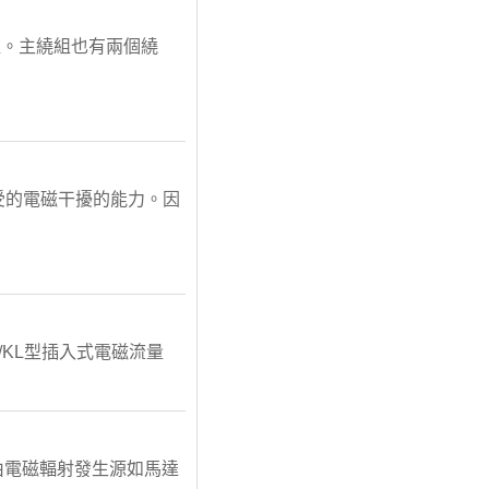
組。主繞組也有兩個繞
受的電磁干擾的能力。因
G/KL型插入式電磁流量
I通常由電磁輻射發生源如馬達