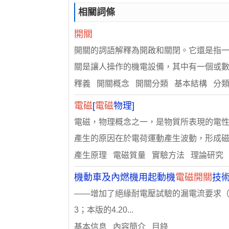
相關詞條
開關
開關的詞語解釋為開啟和關閉。它還是指
關是讓人操作的機電設備，其中有一個或數..
釋義 開關概念 開關分類 基本結構 分
電磁
[
電磁
物理]
電磁，物理概念之一，是物質所表現的電
產生的原因在於電荷運動產生波動，形成磁..
產生原理 電磁質量 實驗方法 理論研究
機動車及內燃機用起動機
電磁開關
技
——增加了絕緣耐電壓試驗的漏電流要求（199
3；本版的4.20...
基本信息 內容簡介 目錄