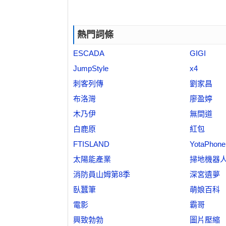
熱門詞條
ESCADA
GIGI
JumpStyle
x4
刺客列傳
劉家昌
布洛灣
廖盈婷
木乃伊
無間道
白鹿原
紅包
FTISLAND
YotaPhone
太陽能產業
掃地機器
消防員山姆第8季
深宮遺夢
臥蠶筆
萌娘百科
電影
霸哥
興致勃勃
圖片壓縮