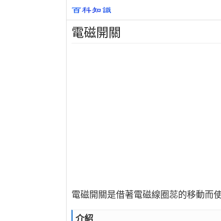
電磁開關
電磁開關是借著電磁線圈蕊的移動而
介紹