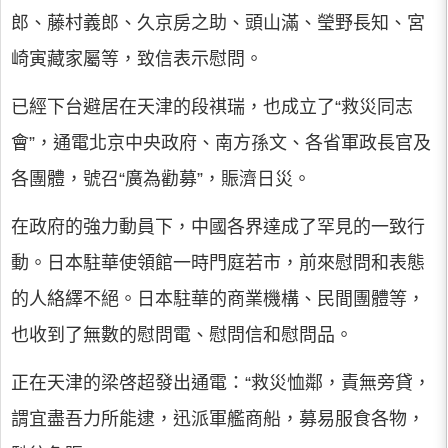
郎、藤村義郎、久京房之助、頭山滿、瑩野長知、宮
崎寅藏家屬等，致信表示慰問。
已經下台避居在天津的段祺瑞，也成立了“救災同志
會”，通電北京中央政府、南方孫文、各省軍政長官及
各團體，號召“廣為勸募”，賑濟日災。
在政府的強力動員下，中國各界達成了罕見的一致行
動。日本駐華使領館一時門庭若市，前來慰問和表態
的人絡繹不絕。日本駐華的商業機構、民間團體等，
也收到了無數的慰問電、慰問信和慰問品。
正在天津的梁啓超發出通電：“救災恤鄰，責無旁貸，
謂宜盡吾力所能逮，迅派軍艦商船，募易服食各物，