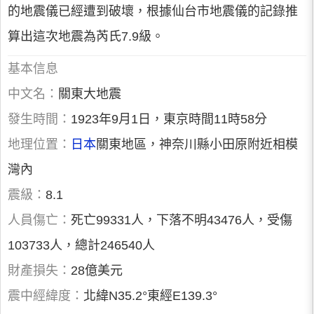
的地震儀已經遭到破壞，根據仙台市地震儀的記錄推
算出這次地震為芮氏7.9級。
基本信息
中文名：
關東大地震
發生時間：
1923年9月1日，東京時間11時58分
地理位置：
日本
關東地區，神奈川縣小田原附近相模
灣內
震級：
8.1
人員傷亡：
死亡99331人，下落不明43476人，受傷
103733人，總計246540人
財產損失：
28億美元
震中經緯度：
北緯N35.2°東經E139.3°