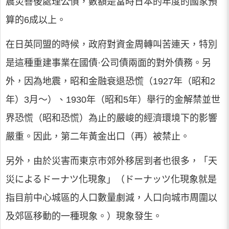
震災善後處理公債，數額是當時日本的年度的國家預
算的6成以上。
在日英同盟的時候，政府對資金周轉叫苦連天，特別
是這種重建事業在國債·公司債兩面的對外債務。另
外，因為地震，昭和金融衰退恐慌（1927年（昭和2
年）3月～）、1930年（昭和5年）舉行的金解禁並世
界恐慌（昭和恐慌）為止的嚴峻的經濟環境下的影響
嚴重。因此，第二年黃金出口（再）被禁止。
另外，由於災害而東京市郊外移居到者也很多，「天
災によるドーナツ化現象」（ドーナッツ化現象就是
指目前中心城區的人口數量劇減，人口向城市周圍以
及郊區移動的一種現象。）現象發生。