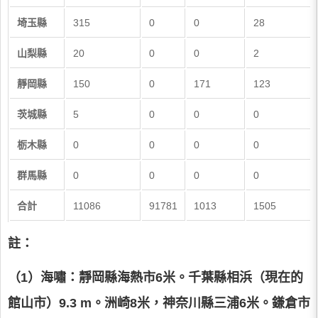
埼玉縣
315
0
0
28
山梨縣
20
0
0
2
靜岡縣
150
0
171
123
茨城縣
5
0
0
0
栃木縣
0
0
0
0
群馬縣
0
0
0
0
合計
11086
91781
1013
1505
註：
（1）海嘯：靜岡縣海熱市6米。千葉縣相浜（現在的
館山市）9.3 m。洲崎8米，神奈川縣三浦6米。鎌倉市