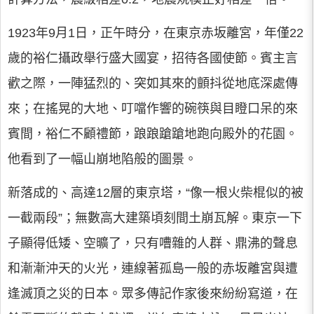
1923年9月1日，正午時分，在東京赤坂離宮，年僅22
歲的裕仁攝政舉行盛大國宴，招待各國使節。賓主言
歡之際，一陣猛烈的、突如其來的顫抖從地底深處傳
來；在搖晃的大地、叮噹作響的碗筷與目瞪口呆的來
賓間，裕仁不顧禮節，踉踉蹌蹌地跑向殿外的花園。
他看到了一幅山崩地陷般的圖景。
新落成的、高達12層的東京塔，“像一根火柴棍似的被
一截兩段”；無數高大建築頃刻間土崩瓦解。東京一下
子顯得低矮、空曠了，只有嘈雜的人群、鼎沸的聲息
和漸漸沖天的火光，連線著孤島一般的赤坂離宮與遭
逢滅頂之災的日本。眾多傳記作家後來紛紛寫道，在