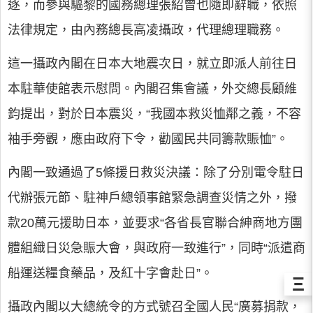
逐，而參與驅黎的國務總理張紹曾也隨即辭職，依照
法律規定，由內務總長高凌攝政，代理總理職務。
這一攝政內閣在日本大地震次日，就立即派人前往日
本駐華使館表示慰問。內閣召集會議，外交總長顧維
鈞提出，對於日本震災，“我國本救災恤鄰之義，不容
袖手旁觀，應由政府下令，勸國民共同籌款賑恤”。
內閣一致通過了5條援日救災決議：除了分別電令駐日
代辦張元節、駐神戶總領事館緊急調查災情之外，撥
款20萬元援助日本，並要求“各省長官聯合紳商地方團
體組織日災急賑大會，與政府一致進行”，同時“派遣商
船運送糧食藥品，及紅十字會赴日”。
Ξ
攝政內閣以大總統令的方式號召全國人民“廣募捐款，