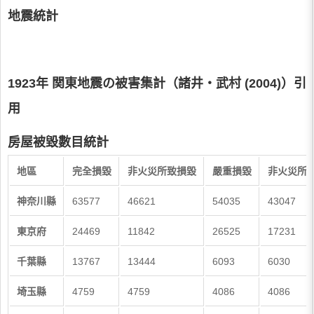
地震統計
1923年 関東地震の被害集計（諸井・武村 (2004)）引
用
房屋被毀數目統計
地區
完全損毀
非火災所致損毀
嚴重損毀
非火災所
神奈川縣
63577
46621
54035
43047
東京府
24469
11842
26525
17231
千葉縣
13767
13444
6093
6030
埼玉縣
4759
4759
4086
4086