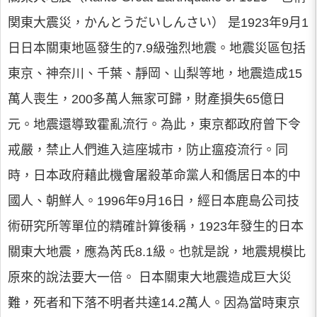
関東大震災，かんとうだいしんさい） 是1923年9月1
日日本關東地區發生的7.9級強烈地震。地震災區包括
東京、神奈川、千葉、靜岡、山梨等地，地震造成15
萬人喪生，200多萬人無家可歸，財產損失65億日
元。地震還導致霍亂流行。為此，東京都政府曾下令
戒嚴，禁止人們進入這座城市，防止瘟疫流行。同
時，日本政府藉此機會屠殺革命黨人和僑居日本的中
國人、朝鮮人。1996年9月16日，經日本鹿島公司技
術研究所等單位的精確計算後稱，1923年發生的日本
關東大地震，應為芮氏8.1級。也就是說，地震規模比
原來的說法要大一倍。 日本關東大地震造成巨大災
難，死者和下落不明者共達14.2萬人。因為當時東京