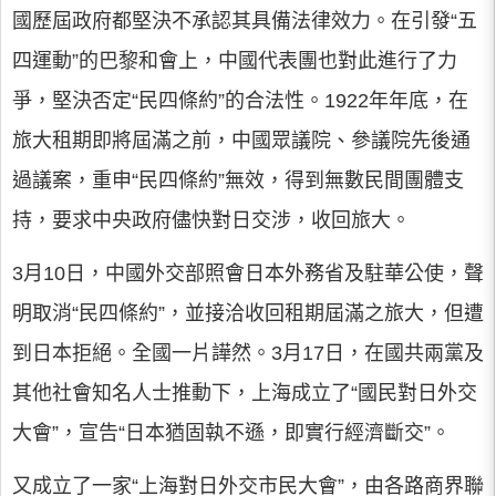
國歷屆政府都堅決不承認其具備法律效力。在引發“五
四運動”的巴黎和會上，中國代表團也對此進行了力
爭，堅決否定“民四條約”的合法性。1922年年底，在
旅大租期即將屆滿之前，中國眾議院、參議院先後通
過議案，重申“民四條約”無效，得到無數民間團體支
持，要求中央政府儘快對日交涉，收回旅大。
3月10日，中國外交部照會日本外務省及駐華公使，聲
明取消“民四條約”，並接洽收回租期屆滿之旅大，但遭
到日本拒絕。全國一片譁然。3月17日，在國共兩黨及
其他社會知名人士推動下，上海成立了“國民對日外交
大會”，宣告“日本猶固執不遜，即實行經濟斷交”。
又成立了一家“上海對日外交市民大會”，由各路商界聯