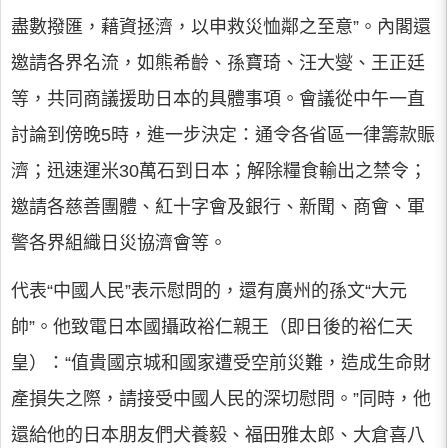
盡數撥匯，藉資拯濟，以申救災恤鄰之至意”。內閣還
邀請各界名流，如熊希齡、孫寶琦、汪大燮、王正廷
等，共同商議援助日本的具體事項。會議從中午一直
討論到傍晚5時，進一步決定：通令各省區一律籌款賑
濟；迅速運米30萬石到日本；解除糧食輸出之禁令；
邀請各慈善團體、紅十字會及銀行、新聞、商會、軍
警各界組織日災協濟會等。
代表“中國人民”表示慰問的，還有廣州的孫文“大元
帥”。他致電日本國攝政裕仁親王（即日後的裕仁天
皇）：“值貴國京城和國家遭受空前災難，造成生命財
產損失之際，請接受中國人民的深切慰問。”同時，他
還給他的日本朋友們犬養毅、福田雅太郎、大倉喜八