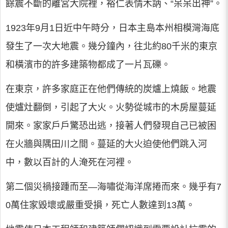
餘震不斷的離宮大院裡，裕仁表情木訥、“呆呆出神”。
1923年9月1日近中午時分，日本主島本州相模灣海底
發生了一次大地震。幾分鐘內，往北約80千米的東京
和橫濱市的許多建築物都成了一片瓦礫。
在東京，許多家庭正在他們傳統的炭爐上燒飯。地震
使爐灶翻倒，引起了大火。火勢從城市的木房屋蔓延
開來。家家戶戶驚恐出逃，接著人們發現自己已被困
在火牆與隅田川之間。蔓延的大火迫使他們跳入河
中，數以百計的人淹死在河裡。
第二個災禍接踵而至—海嘯從海洋席捲而來。幾乎有7
0萬住家毀壞或嚴重受損，死亡人數達到13萬。