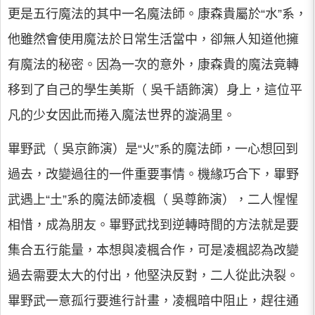
更是五行魔法的其中一名魔法師。康森貴屬於“水”系，
他雖然會使用魔法於日常生活當中，卻無人知道他擁
有魔法的秘密。因為一次的意外，康森貴的魔法竟轉
移到了自己的學生美斯（ 吳千語飾演）身上，這位平
凡的少女因此而捲入魔法世界的漩渦里。
畢野武（ 吳京飾演）是“火”系的魔法師，一心想回到
過去，改變過往的一件重要事情。機緣巧合下，畢野
武遇上“土”系的魔法師凌楓（ 吳尊飾演），二人惺惺
相惜，成為朋友。畢野武找到逆轉時間的方法就是要
集合五行能量，本想與凌楓合作，可是凌楓認為改變
過去需要太大的付出，他堅決反對，二人從此決裂。
畢野武一意孤行要進行計畫，凌楓暗中阻止，趕往通