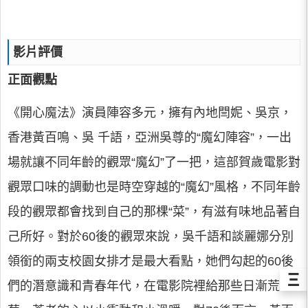
影片評價
正面觀點
《開心魔法》演員陣容多元，擁有內地閆妮、吳京，
香港黃百鳴、吳 千語，亞洲吳尊的“魔幻陣容”，一出
場就讓不同年齡的觀眾“魔幻”了一把，這部賀歲電影對
觀眾口味的調動也是時空穿越的“魔幻”風格，不同年齡
段的觀眾都會找到自己的那棵“菜”，有滋有味地品著自
己所好。對於60後的觀眾來說，吳千語和談麗娜分別
領銜的兩支校園女排才是最大看點，她們勾起的60後
Ξ
們的潛意識和青春年代，在電影院裡給那些日漸荒