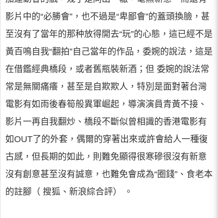
影片中的“必勝會”，也不過是“卑鄙會”的蓋頭換臉，甚
至沒有了當年的那种放得開去“玩”的心態，這已經不是
黃百鳴自我“翻拍”自己當年的作品，委婉的說法，這是
在借鑑經典橋段，或者舊瓶裝新酒；但 委婉的說法常
常是無關痛癢，甚至是自欺欺人，特別是面對著台灣
電影有如雨後春筍般異軍崛起，導演演員青黃不接、
影片一再自我翻炒、橋段不斷似曾相識的香港電影有
如OUT了的外套，偶爾的穿著出來或許會給人一種復
古感，但長期的如此，則難免顯得很寒磣很沒有新意
沒有創意甚至沒有誠意，也難免會成為“圈錢”、食老本
的註腳（ 搜狐、新浪綜合評） 。