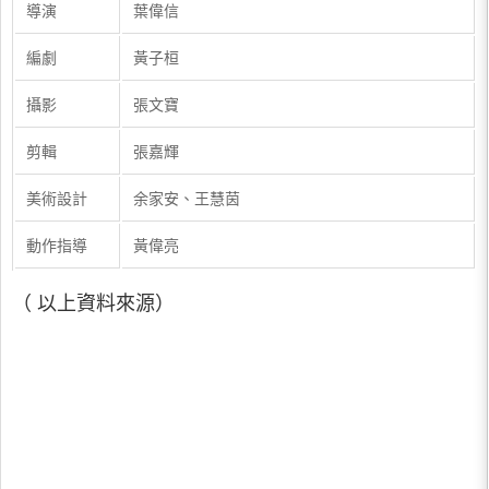
導演
葉偉信
編劇
黃子桓
攝影
張文寶
剪輯
張嘉輝
美術設計
余家安、王慧茵
動作指導
黃偉亮
（ 以上資料來源）