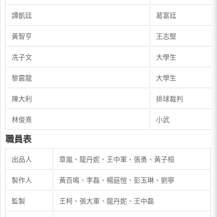
譚凱廷
葛富廷
黃智亨
王志堅
冼子文
大學生
黎震龍
大學生
陳大利
排球裁判
林俊熹
小武
職員表
出品人
章嵐、龍丹妮、王中軍、張勇、黃子桓
製作人
黃百鳴、李磊、楊庭愷、彭玉琳、劉寧
監製
王柯、張大軍、龍丹妮、王中磊