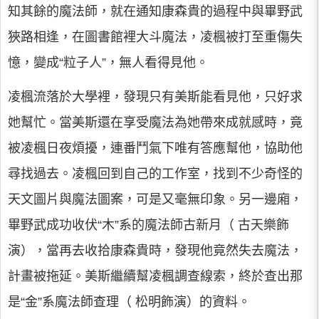
知其餘的魔法師，就在通知康森貴的過程中與畢野武
狹路相逢，在圖書館裡大斗魔法，凌楓被打至重傷失
憶，變成“粒子人”，無人看得見他。
凌楓流落於大學裡，發現只有美斯能看見他，只好求
她幫忙。當美斯還在享受魔法為她帶來成就感時，竟
被凌楓日夜煩擾，連番鬥氣下唯有答應幫他，協助他
尋找過去。凌楓回到自己的工作室，找到不少奇怪的
天文圖片與魔法圖案，可是又毫無印象。另一邊廂，
畢野武成功收伏“木”系的魔法師古新月（ 古天樂飾
演），當再去收拾康森貴時，發現他竟然失去魔法，
計畫被拖延。美斯繼續幫凌楓調查線索，終於查出那
是“金”系魔法師查理（ 松明飾演）的資料。