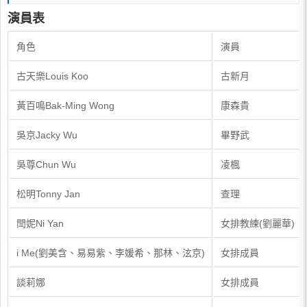
演員表
角色
演員
古天樂Louis Koo
古新月
黃百鳴Bak-Ming Wong
康森貴
吳京Jacky Wu
畢野武
吳尊Chun Wu
凌楓
松明Tonny Jan
查理
閆妮Ni Yan
女排教練(劉麗華)
i Me(劉美含、易易紫、李媛希、那林、泫京)
女排成員
談莉娜
女排成員