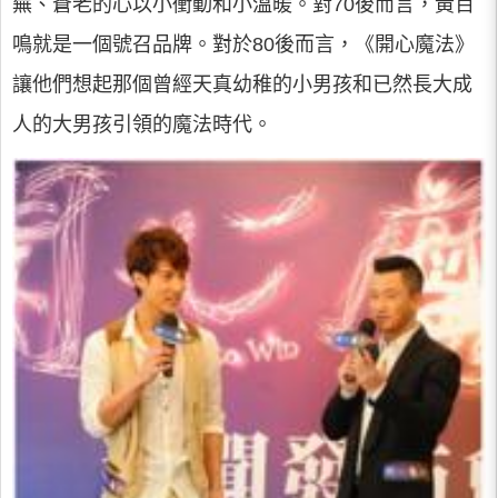
蕪、蒼老的心以小衝動和小溫暖。對70後而言，黃百
鳴就是一個號召品牌。對於80後而言，《開心魔法》
讓他們想起那個曾經天真幼稚的小男孩和已然長大成
人的大男孩引領的魔法時代。