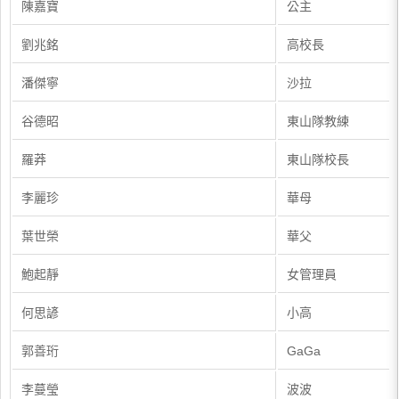
陳嘉寶
公主
劉兆銘
高校長
潘傑寧
沙拉
谷德昭
東山隊教練
羅莽
東山隊校長
李麗珍
華母
葉世榮
華父
鮑起靜
女管理員
何思諺
小高
郭善珩
GaGa
李蔓瑩
波波