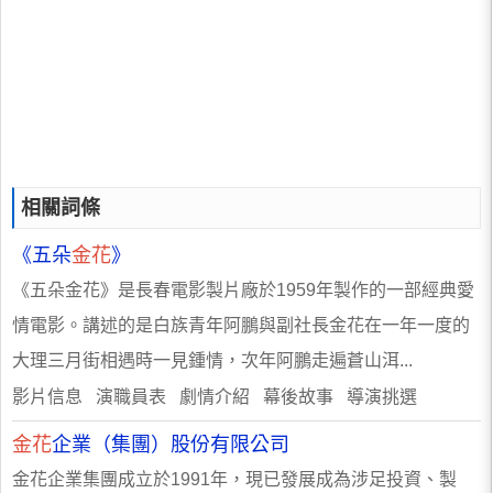
相關詞條
《五朵
金花
》
《五朵金花》是長春電影製片廠於1959年製作的一部經典愛
情電影。講述的是白族青年阿鵬與副社長金花在一年一度的
大理三月街相遇時一見鍾情，次年阿鵬走遍蒼山洱...
影片信息 演職員表 劇情介紹 幕後故事 導演挑選
金花
企業（集團）股份有限公司
金花企業集團成立於1991年，現已發展成為涉足投資、製