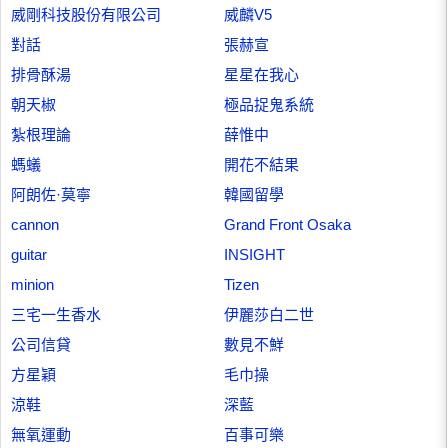
威剛科技股份有限公司
威麟V5
對話
張赫宣
排骨酥湯
星星在我心
朝天椒
極品捉鬼系統
紮根理論
薛惟中
螞蟻
開花不結果
阿朗佐·莫寧
韓國留學
cannon
Grand Front Osaka
guitar
INSIGHT
minion
Tizen
三宅一生香水
伊麗莎白二世
公司信貸
數見不鮮
方星穎
毛巾操
涼鞋
深藍
無氧運動
百事可樂