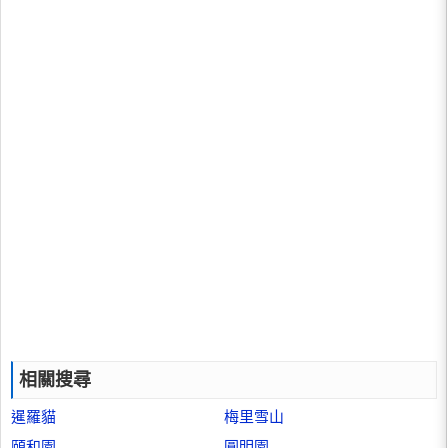
相關搜尋
暹羅貓
梅里雪山
頤和園
圓明園