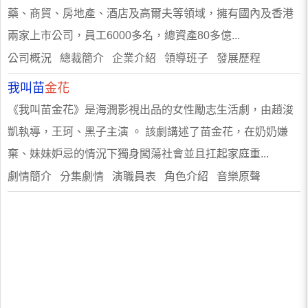
藥、商貿、房地產、酒店及高爾夫等領域，擁有國內及香港
兩家上市公司，員工6000多名，總資產80多億...
公司概況 總裁簡介 企業介紹 領導班子 發展歷程
我叫苗
金花
《我叫苗金花》是海潤影視出品的女性勵志生活劇，由趙浚
凱執導，王珂、黑子主演 。 該劇講述了苗金花，在奶奶嫌
棄、妹妹妒忌的情況下獨身闖蕩社會並且扛起家庭重...
劇情簡介 分集劇情 演職員表 角色介紹 音樂原聲