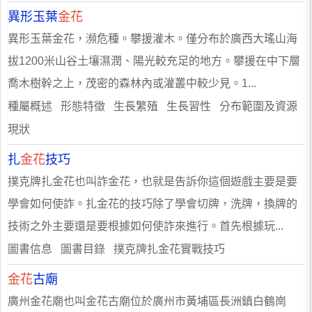
異形玉葉
金花
異形玉葉金花，瀕危種。攀援灌木。僅分布於廣西大瑤山海
拔1200米山谷土壤濕潤、陽光較充足的地方。攀援在中下層
喬木樹幹之上，茂密的森林內或灌叢中較少見。1...
種屬概述 形態特徵 生長繁殖 生長習性 分布範圍及資源
現狀
扎
金花
技巧
撲克牌扎金花也叫詐金花，也就是告訴你這個遊戲主要是要
學會如何使詐。扎金花的技巧除了學會切牌，洗牌，換牌的
技術之外主要還是要根據如何使詐來進行。首先根據玩...
圖書信息 圖書目錄 撲克牌扎金花實戰技巧
金花
古廟
廣州金花廟也叫金花古廟位於廣州市黃埔區長洲鎮白鶴崗