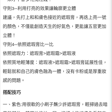
守則3─利用打亮的效果讓輪廓更立體
建議，先打上和和膚色接近的遮瑕膏，再迭上亮一號
的顏色，不僅能創造天生的好氣色，更能讓五官更加
立體！
守則4─依照遮瑕膏比一比
依照遮瑕力：遮瑕膏>遮瑕霜>遮瑕液
依照質地輕薄度：遮瑕液>遮瑕霜>遮瑕膏延展性佳，
輕鬆就和自己的膚色融為一體，沒有卡粉或是厚重妝
感的問題。
搭配技巧
一、紫色:用很軟的小刷子蘸少許遮瑕膏，輕掃過去暗