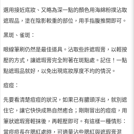
選用接近底妝、又略為深一點的顏色用海綿粉撲沾取
遮瑕品，塗在陰影較重的部位，用手指腹推開即可。
黑斑、雀斑：
眼線筆刷仍然是最佳道具。沾取些許遮瑕膏，以輕按
壓的方式，讓遮瑕膏完全附著在斑點處。記住！一點
點遮瑕品就好，以免出現底妝厚度不均的情況。
痘痘：
先要看清楚痘痘的狀況，如果已有膿頭浮出，就別遮
住它，讓它快快成熟自然癒合；剛剛冒出的痘痘，用
筆狀遮瑕膏輕抹後，再輕壓即可。有這樣一種情形：
當痘痘長在腮紅處時，可適量沾些腮紅與遮瑕膏混