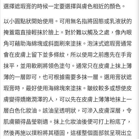
選擇遮瑕膏的時候一定要選擇與膚色相近的顏色。
以小圓點狀開始使用。可用無名指將固態或乳液狀的
掩蓋霜直接輕抹於臉上。對於難以觸及之處，像內眼
角可藉助海綿塊或斜面刷來塗抹。泡沫式遮瑕膏通常
會在皮膚上留下並多條紋，所以使用之前應先在手背
抹平，並用軟刷將領色塗勻。通常只在皮膚上抹上薄
薄的一層即可，也可根據需要多抹一層。選用膏狀遮
瑕膏時，最好使用海綿塊來塗抹。皺紋較多或想使皮
膚變得嬌嫩潤澤的人，可以先在皮膚上薄薄地抹上一
層白色化妝油。該油呈透明狀，可滲入皮膚深層，令
肌膚顯得晶瑩剔適。抹上化妝油後便可打上粉底了，
然後再施以撲粉將其穩固，這樣整個面部就呈現出立