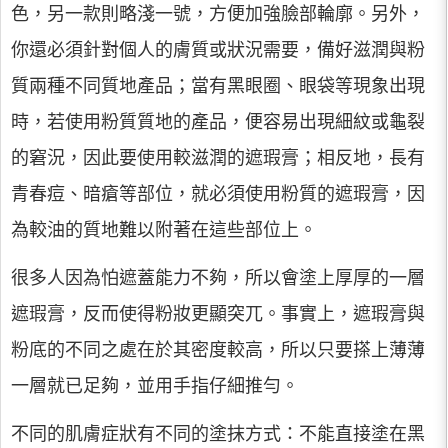
色，另一款則略淺一號，方便加強臉部輪廓。另外，
你還必須針對個人的膚質或狀況需要，備好滋潤與粉
質兩種不同質地產品；當有黑眼圈、眼袋等現象出現
時，若使用粉質質地的產品，便容易出現細紋或龜裂
的窘況，因此要使用較滋潤的遮瑕膏；相反地，長有
青春痘、暗瘡等部位，就必須使用粉質的遮瑕膏，因
為較油的質地難以附著在這些部位上。
很多人因為怕遮蓋能力不夠，所以會塗上厚厚的一層
遮瑕膏，反而使得粉妝更顯突兀。事實上，遮瑕膏與
粉底的不同之處在於其密度較高，所以只要搽上薄薄
一層就已足夠，並用手指仔細推勻。
不同的肌膚症狀有不同的塗抹方式：不能直接塗在黑