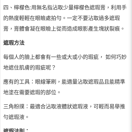
四、檸檬色:用無名指沾取少量檸檬色遮瑕膏，利用手
的熱度輕輕在眼瞼處拍勻。一定不要沾取過多遮瑕
膏，膏體會凝在眼瞼上從而造成眼影產生塊狀裂痕。
遮瑕方法
每個人的臉上都會有一些或大或小的瑕疵， 如何巧妙
地遮住肌膚的瑕疵呢？
應有的工具：眼線筆刷，能適量沾取遮瑕品且能精準
地塗在需要遮瑕的部位。
三角粉撲：最適合沾取液體狀遮瑕液，可輕而易舉推
勻遮瑕液。
遮瑕法則：