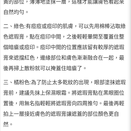
黃的部位，薄薄地塗抹一層，這樣才能讓膚色看起來
自然均勻。
二、綠色:有痘痘或痘印的肌膚，可以先用棉棒沾取綠
色遮瑕膏，點在痘印中間，之後輕輕暈開至覆蓋住整
個暗瘡或痘印。痘印中間的位置應該留有較厚的遮瑕
膏來遮擋紅色，邊緣部位和膚色漸漸融合在一起，最
後再掃上散粉就可以掩蓋住暗瘡了。
三、橘粉色:為了防止太多乾紋的出現，眼部塗抹遮瑕
膏前，建議先抹上保濕眼霜。將遮瑕膏點在黑眼圈位
置後，用無名指輕輕將遮瑕膏向四周推勻。最後再輕
拍上一層接近膚色的遮瑕膏讓遮蓋的部位顏色更自
然。