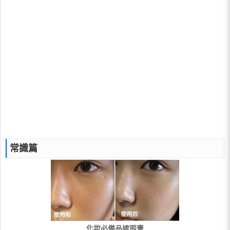
常識篇
化妝必備品遮瑕膏