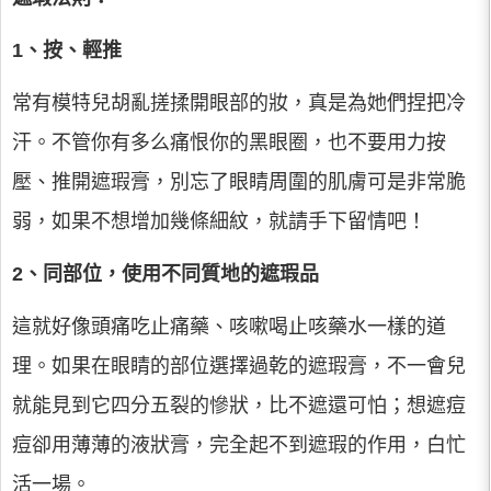
1、按、輕推
常有模特兒胡亂搓揉開眼部的妝，真是為她們捏把冷
汗。不管你有多么痛恨你的黑眼圈，也不要用力按
壓、推開遮瑕膏，別忘了眼睛周圍的肌膚可是非常脆
弱，如果不想增加幾條細紋，就請手下留情吧！
2、同部位，使用不同質地的遮瑕品
這就好像頭痛吃止痛藥、咳嗽喝止咳藥水一樣的道
理。如果在眼睛的部位選擇過乾的遮瑕膏，不一會兒
就能見到它四分五裂的慘狀，比不遮還可怕；想遮痘
痘卻用薄薄的液狀膏，完全起不到遮瑕的作用，白忙
活一場。