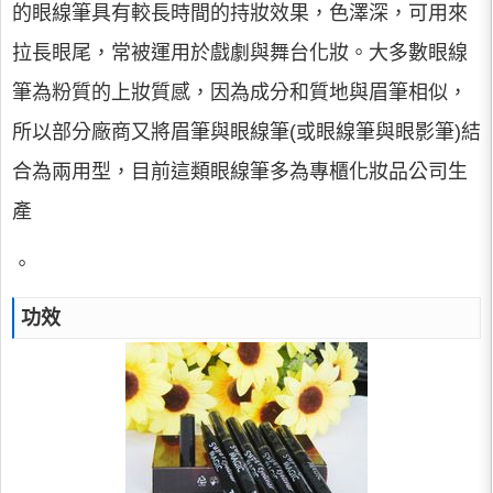
的眼線筆具有較長時間的持妝效果，色澤深，可用來
拉長眼尾，常被運用於戲劇與舞台化妝。大多數眼線
筆為粉質的上妝質感，因為成分和質地與眉筆相似，
所以部分廠商又將眉筆與眼線筆(或眼線筆與眼影筆)結
合為兩用型，目前這類眼線筆多為專櫃化妝品公司生
產
。
功效