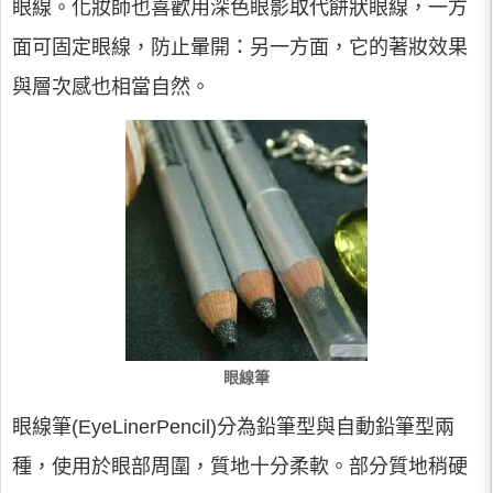
眼線。化妝師也喜歡用深色眼影取代餅狀眼線，一方
面可固定眼線，防止暈開：另一方面，它的著妝效果
與層次感也相當自然。
眼線筆
眼線筆(EyeLinerPencil)分為鉛筆型與自動鉛筆型兩
種，使用於眼部周圍，質地十分柔軟。部分質地稍硬