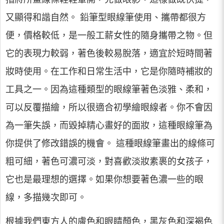
又顯得和諧自然。 鉛筆型眼線筆使用、攜帶都很方
便，價格較低，是一般工薪女性的隨身攜帶之物。但
它的表現力較弱，著色後較易脫落，適宜於短時間著
妝時使用。在工作和日常生活中，它是你隨時補妝的
工具之一。因為這種類型的眼線筆著色淡雅、柔和，
可以反覆描繪，所以很適合初學繪眼線者。你不會因
為一筆失誤，而毀掉精心畫好的面妝，這種眼線筆為
你提供了修改錯誤的機會。 這種眼線筆畫出的線條可
粗可細，著色可濃可淡，對喜歡淡妝素裹的女孩子，
它也是最理想的選擇。如果你想要著色濃一些的眼
線，多描幾次即可。
根據我們東方人的膚色和眼睛顏色，黑灰色和深褐色