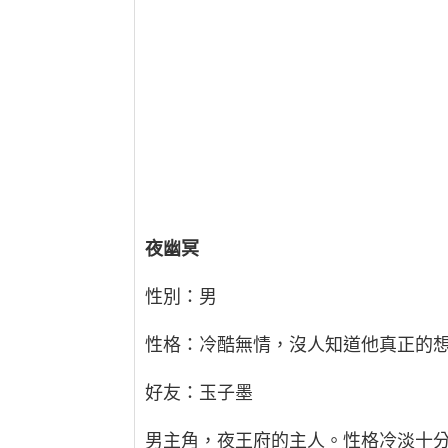
夜幽冥
性別：男
性格：冷酷無情，沒人知道他真正的
好友：玉子墨
男主角，夜王府的主人。性格冷淡十