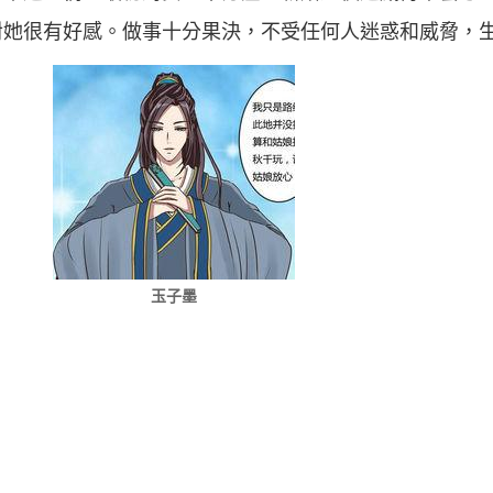
對她很有好感。做事十分果決，不受任何人迷惑和威脅，
玉子墨