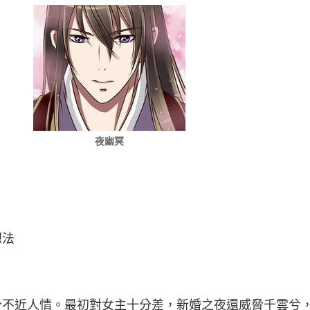
夜幽冥
想法
分不近人情。最初對女主十分差，新婚之夜還威脅千雲兮