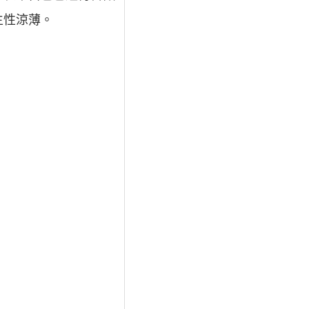
生性涼薄。