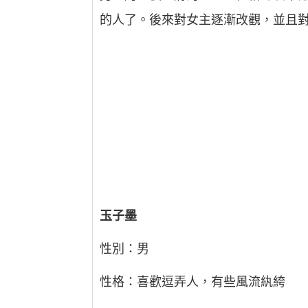
的人了。後來對女主逐漸改觀，並且
玉子墨
性別：男
性格：喜歡逗弄人，有些風流紈絝