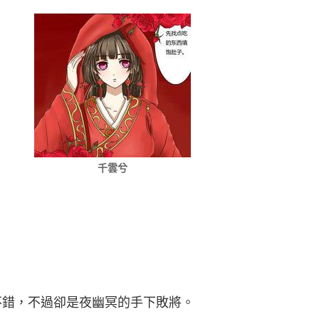
千雲兮
不錯，不過卻是夜幽冥的手下敗將。