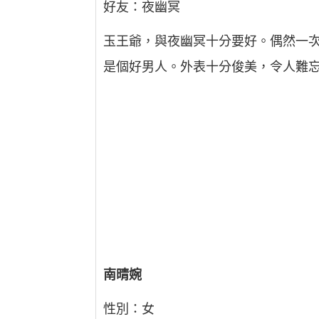
好友：夜幽冥
玉王爺，與夜幽冥十分要好。偶然一
是個好男人。外表十分俊美，令人難
南晴婉
性別：女