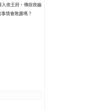
嫁入夜王府，傳說夜幽
的事情會敗露嗎？