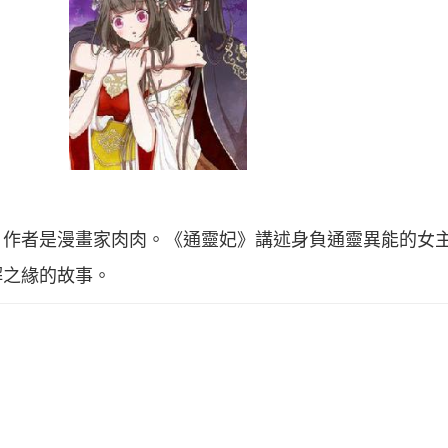
。作者是漫畫家肉肉。《通靈妃》講述身負通靈異能的女
解之緣的故事。