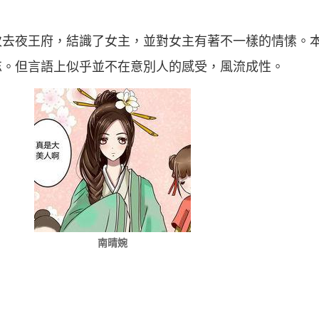
次去夜王府，結識了女主，並對女主有著不一樣的情愫。
忘。但言語上似乎並不在意別人的感受，風流成性。
南晴婉