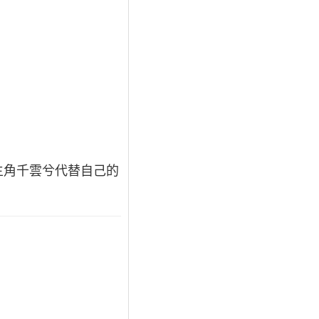
主角千雲兮代替自己的