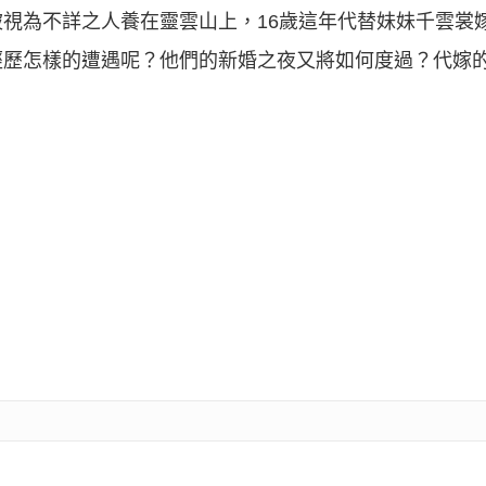
視為不詳之人養在靈雲山上，16歲這年代替妹妹千雲裳
經歷怎樣的遭遇呢？他們的新婚之夜又將如何度過？代嫁