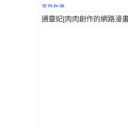
通靈妃[肉肉創作的網路漫畫