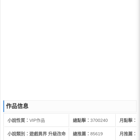
作品信息
小說性質：
VIP作品
總點擊：
3700240
月點擊：
3
小說類別：遊戲異界 升級改命
總推薦：
85619
月推薦：
4