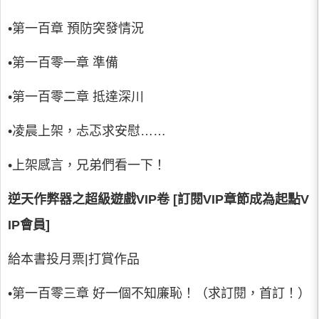
•第一百章 預防突發情況
•第一百零一章 準備
•第一百零二章 抵達深川
•凌晨上架，忐忑求安慰……
•上架感言，兄弟們看一下！
逆天作弊器之超級遊戲VIP卷 [訂閱VIP章節成為起點V
IP會員]
給本書投月票|打賞作品
•第一百零三章 好一個不知廉恥！（求訂閱，首訂！）