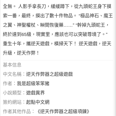
全無。 人影手拿長刀，緩緩蹲下，從九頭蛇王身下摸
索一番，最終，摸出了數十件物品。 “極品神石、魔王
之翼、神聖權杖、瞬間恢復藥……” “幹掉九頭蛇王，
終於達到65級，現實里，應該也可以突破尊境了。”
重生十年，攜逆天遊戲，橫掃天下！ 逆天遊戲，逆天
升級，逆天作弊！
基本信息
中文名稱：
逆天作弊器之超級遊戲
作者：
我是超級笨笨豬
小說類型：
遊戲異界
簽約網站：
起點中文網
作者其他作品：
《逆天作弊器之超級項鍊》