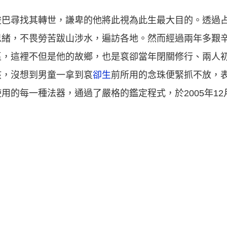
梭巴尋找其轉世，謙卑的他將此視為此生最大目的。透過
思緒，不畏勞苦跋山涉水，遍訪各地。然而經過兩年多艱
區，這裡不但是他的故鄉，也是袞卻當年閉關修行、兩人
孩，沒想到男童一拿到袞
卻生
前所用的念珠便緊抓不放，
用的每一種法器，通過了嚴格的鑑定程式，於2005年1