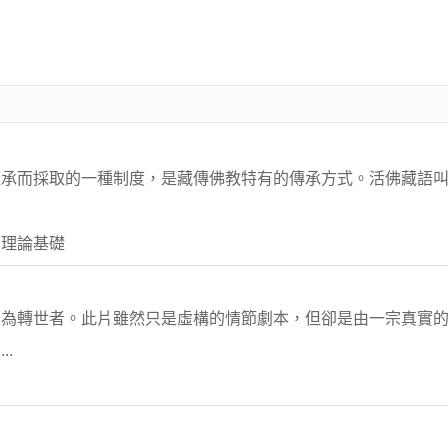
承而採取的一種制度，是藏傳佛教特有的傳承方式。活佛藏語叫“朱
 理論基礎
定為轉世者。此片雖然只是虛構的情節劇本，但卻是由一宗真實
.