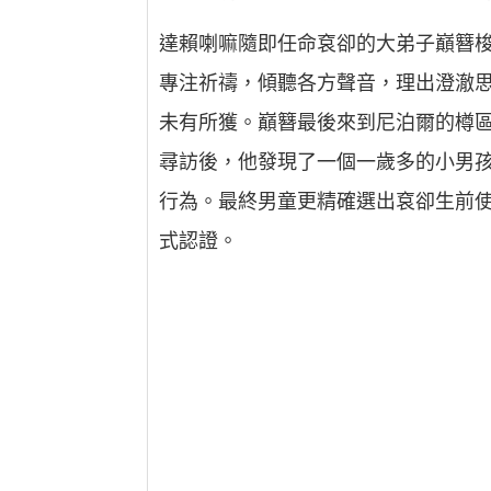
達賴喇嘛隨即任命袞卻的大弟子巔簪
專注祈禱，傾聽各方聲音，理出澄澈
未有所獲。巔簪最後來到尼泊爾的樽
尋訪後，他發現了一個一歲多的小男
行為。最終男童更精確選出袞卻生前使
式認證。