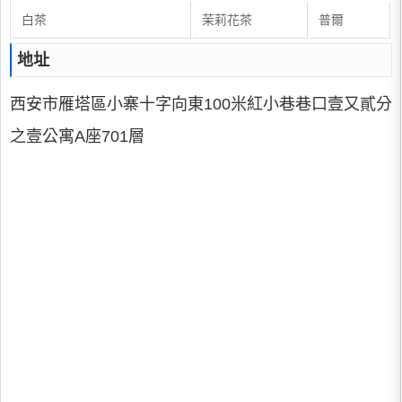
白茶
茉莉花茶
普爾
地址
西安市雁塔區小寨十字向東100米紅小巷巷口壹又貳分
之壹公寓A座701層