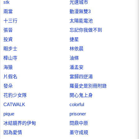
stk
光速城市
兩當
動漫無雙3
十三行
太陽能電池
張晉
忘記你我做不到
投資
捷星
暇步士
林依晨
樟山寺
油條
海猿
潘孟安
片假名
當歸四逆湯
發朵
羅曼史是別冊附錄
花豹少女隊
開心鬼上身
CATWALK
colorful
pique
prisoner
冰結鏡界的伊甸
問鼎中原
因為愛情
墨守成規