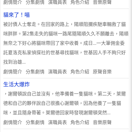
劇情簡介 分集劇情 演職員表 角色介紹 音樂原聲
貓來了！喵
被討債人士奪走。在回家的路上，陽順阻攔疾馳車輛救了貓
咪胖胖。第2集走失的貓咪一路尾隨陽順久久不願離去，陽順
無奈之下好心將貓咪帶回了家中收養。成日...一大筆佣金委
託夏洛克私家偵探社的世基尋找貓咪，世基因人手不夠只好
找到治雄...
劇情簡介 分集劇情 演職員表 角色介紹 原聲音樂
生活大爆炸
，謝爾頓說自己並沒有，他準備養一隻貓咪。第二天，萊爾
德和自己的夥伴說自己很擔心謝爾頓，因為他養了一隻貓
咪，並且隨身帶著。萊爾德回家時發現謝爾頓突然...
劇情簡介 分集劇情 演職員表 角色介紹 音樂原聲