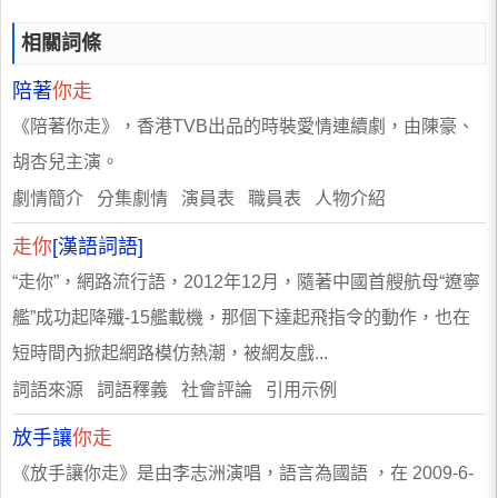
相關詞條
陪著
你走
《陪著你走》，香港TVB出品的時裝愛情連續劇，由陳豪、
胡杏兒主演。
劇情簡介 分集劇情 演員表 職員表 人物介紹
走你
[漢語詞語]
“走你”，網路流行語，2012年12月，隨著中國首艘航母“遼寧
艦”成功起降殲-15艦載機，那個下達起飛指令的動作，也在
短時間內掀起網路模仿熱潮，被網友戲...
詞語來源 詞語釋義 社會評論 引用示例
放手讓
你走
《放手讓你走》是由李志洲演唱，語言為國語 ，在 2009-6-