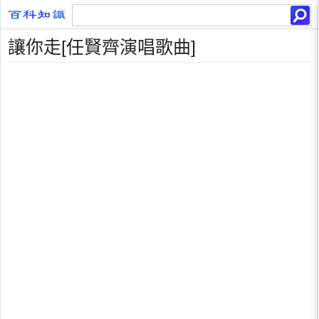
讓你走[任賢齊演唱歌曲]