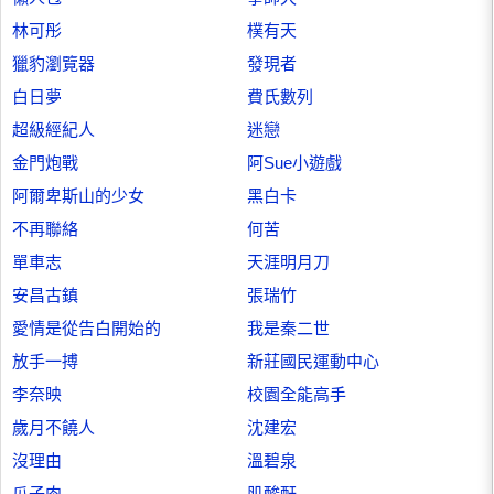
林可彤
樸有天
獵豹瀏覽器
發現者
白日夢
費氏數列
超級經紀人
迷戀
金門炮戰
阿Sue小遊戲
阿爾卑斯山的少女
黑白卡
不再聯絡
何苦
單車志
天涯明月刀
安昌古鎮
張瑞竹
愛情是從告白開始的
我是秦二世
放手一搏
新莊國民運動中心
李奈映
校園全能高手
歲月不饒人
沈建宏
沒理由
溫碧泉
瓜子肉
肌酸酐