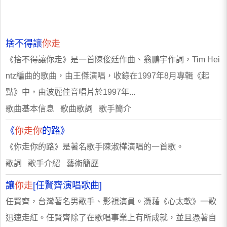
捨不得讓
你走
《捨不得讓你走》是一首陳俊廷作曲、翁鵬宇作詞，Tim Hei
ntz編曲的歌曲，由王傑演唱，收錄在1997年8月專輯《起
點》中，由波麗佳音唱片於1997年...
歌曲基本信息 歌曲歌詞 歌手簡介
《
你走你
的路》
《你走你的路》是著名歌手陳淑樺演唱的一首歌。
歌詞 歌手介紹 藝術簡歷
讓
你走
[任賢齊演唱歌曲]
任賢齊，台灣著名男歌手、影視演員。憑藉《心太軟》一歌
迅速走紅。任賢齊除了在歌唱事業上有所成就，並且憑著自