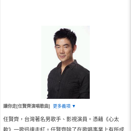
讓你走[任賢齊演唱歌曲]
更多義項 ▼
任賢齊，台灣著名男歌手、影視演員。憑藉《心太
軟》一歌迅速走紅。任賢齊除了在歌唱事業上有所成