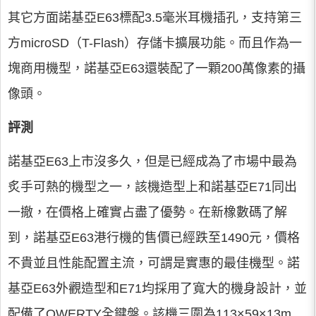
其它方面諾基亞E63標配3.5毫米耳機插孔，支持第三
方microSD（T-Flash）存儲卡擴展功能。而且作為一
塊商用機型，諾基亞E63還裝配了一顆200萬像素的攝
像頭。
評測
諾基亞E63上市沒多久，但是已經成為了市場中最為
炙手可熱的機型之一，該機造型上和諾基亞E71同出
一撤，在價格上確實占盡了優勢。在新橡數碼了解
到，諾基亞E63港行機的售價已經跌至1490元，價格
不貴並且性能配置主流，可謂是實惠的最佳機型。諾
基亞E63外觀造型和E71均採用了寬大的機身設計，並
配備了QWERTY全鍵盤。該機三圍為113×59×13m