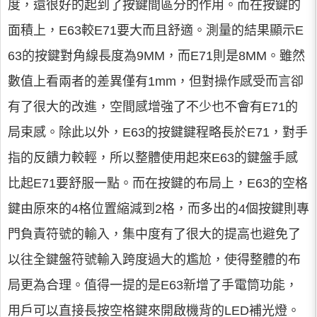
度，還很好的起到了按鍵間區分的作用。而在按鍵的
面積上，E63較E71要大而且舒適。測量的結果顯示E
63的按鍵對角線長度為9MM，而E71則是8MM。雖然
數值上看兩者的差異僅有1mm，但對操作感受而言卻
有了很大的改進，空間感增強了不少也不會有E71的
局束感。除此以外，E63的按鍵鍵程略長於E71，對手
指的反饋力較輕，所以整體使用起來E63的鍵盤手感
比起E71要舒服一點。而在按鍵的布局上，E63的空格
鍵由原來的4格位置縮減到2格，而多出的4個按鍵則專
門負責符號的輸入，集中度有了很大的提高也避免了
以往全鍵盤符號輸入跨度過大的尷尬，使得整體的布
局更為合理。值得一提的是E63新增了手電筒功能，
用戶可以直接長按空格鍵來開啟機背的LED補光燈。