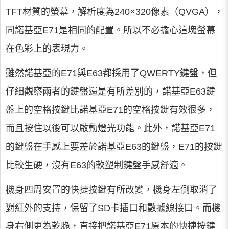
TFT材質的螢幕，解析度為240×320像素（QVGA），
同諾基亞E71是相同的配置。所以不必擔心這塊螢幕
在色彩上的表現力。
雖然諾基亞的E71與E63都採用了QWERTY鍵盤，但
仔細觀察兩者的鍵盤還是有所差別的，諾基亞E63鍵
盤上的空格按鍵比諾基亞E71的空格按鍵有效很多，
而且按住以後可以啟動燈光功能。此外，諾基亞E71
的鍵盤在手感上要差於諾基亞E63的鍵盤，E71的按鍵
比較生硬，沒有E63的軟塑制鍵盤手感舒適。
機身四周安置的快捷按鍵有所改變，機身左側取消了
對紅外的支持，保留了SD卡插口和數據線接口。而機
身右側更為乾脆，直接把諾基亞E71原本的快捷按鍵