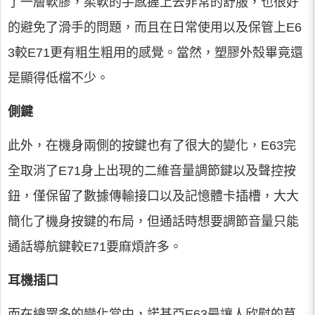
了一層軟膠，柔軟的手感握上去非常的舒服，也很好
的避免了滑手的問題，而且在日常使用以及保管上E6
3較E71更有粗生粗用的感覺。當然，塑膠外殼畢竟還
是顯得低檔不少。
側鍵
此外，在機身兩側的按鍵也有了很大的變化，E63完
全取消了E71身上出現的二維音量調節鍵以及聲控按
鈕，僅保留了數據傳輸接口以及記憶體卡插槽，大大
簡化了機身按鍵的布局，但通話時想要調節音量只能
通話導航鍵較E71要麻煩許多。
耳機插口
而在總眾多的變化當中，諾基亞E63最讓人欣慰的莫