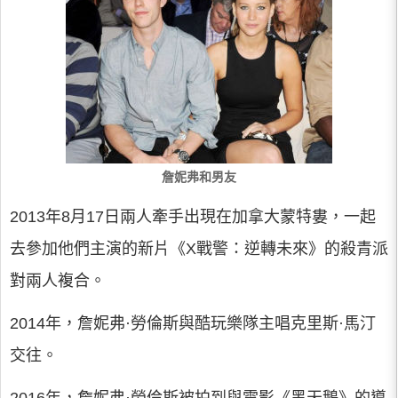
詹妮弗和男友
2013年8月17日兩人牽手出現在加拿大蒙特婁，一起
去參加他們主演的新片《X戰警：逆轉未來》的殺青派
對兩人複合。
2014年，詹妮弗·勞倫斯與酷玩樂隊主唱克里斯·馬汀
交往。