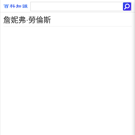
詹妮弗·勞倫斯