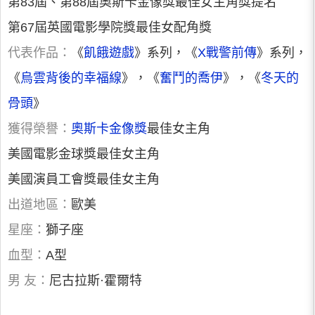
第83屆、第88屆奧斯卡金像獎最佳女主角獎提名
第67屆英國電影學院獎最佳女配角獎
代表作品：
《
飢餓遊戲
》系列，《
X戰警前傳
》系列，
《
烏雲背後的幸福線
》，《
奮鬥的喬伊
》，《
冬天的
骨頭
》
獲得榮譽：
奧斯卡金像獎
最佳女主角
美國電影金球獎最佳女主角
美國演員工會獎最佳女主角
出道地區：
歐美
星座：
獅子座
血型：
A型
男 友：
尼古拉斯·霍爾特