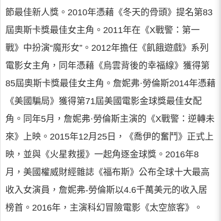
節最佳新人獎。2010年憑藉《冬天的骨頭》提名第83
屆奧斯卡獎最佳女主角。2011年在《X戰警：第一
戰》中扮演“魔形女”。2012年擔任《飢餓遊戲》系列
電影女主角，同年憑藉《烏雲背後的幸福線》獲得第
85屆奧斯卡獎最佳女主角。詹妮弗·勞倫斯2014年憑藉
《美國騙局》獲得第71屆美國電影金球獎最佳女配
角。同年5月，詹妮弗·勞倫斯主演的《X戰警：逆轉未
來》上映。2015年12月25日，《喬伊的奮鬥》正式上
映，並與《火星救援》一起角逐金球獎。2016年8
月，美國權威財經雜誌《福布斯》公布全球十大最高
收入女演員，詹妮弗-勞倫斯以4.6千萬美元的收入居
榜首。2016年，主演科幻冒險電影《太空旅客》。