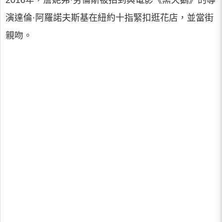
2016年，詹妮弗·勞倫斯被拍到與電影《黑天鵝》的導
演達倫·阿羅諾夫斯基在紐約十指緊扣逛花店，並當街
親吻。