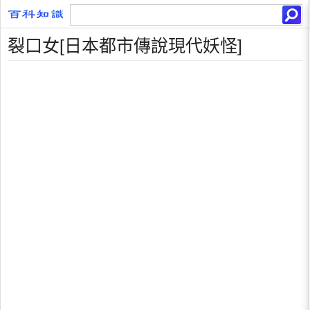
裂口女[日本都市傳說現代妖怪]