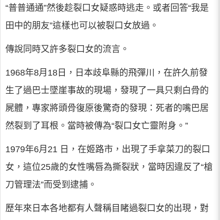
“普普通通”然後趁裂口女疑惑時逃走。或者回答“我是
田中的朋友”這樣也可以被裂口女放過。
傳說同時又許多裂口女的流言。
1968年8月18日，日本歧阜縣的飛彈川，在許久前發
生了過巴士墜崖事故的現場，發現了一具只剩白骨的
屍體，專家將頭骨復原後驚奇的發現：死者的嘴巴居
然裂到了耳根。當時被傳為“裂口女亡靈附身。”
1979年6月21 日，在姬路市，出現了手拿菜刀的裂口
女，這位25歲的女性嘴唇為撕裂狀，當時因違反了“槍
刀管理法”而受到逮捕。
歷年來日本各地都有人聲稱目睹過裂口女的出現，對