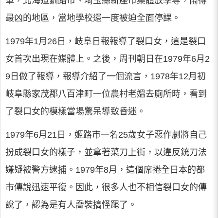
車，北海道釧路市、埼玉縣新座市集體放學等，鬧得
最凶的地區，當地學校還一度被迫全面停課。
1979年1月26日，岐阜日報報導了裂口女，這是裂口
女首次出現在媒體上。之後，周刊朝日在1979年6月2
9日做了報導，報導介紹了一個流言，1978年12月初
岐阜縣家茂郡八百津町一位農村老媼去廁所時，看到
了裂口女的模樣當場驚呆導致昏迷。
1979年6月21日，姬路市一名25歲女子惡作劇將自己
扮成裂口女的樣子，並拿著菜刀上街，以違反銃刀法
嫌疑被警方逮捕。1979年8月，這個席捲全日本的都
市傳說迅速平復。因此，很多人也不相信裂口女的傳
說了，認為是有人喬裝搞怪罷了。