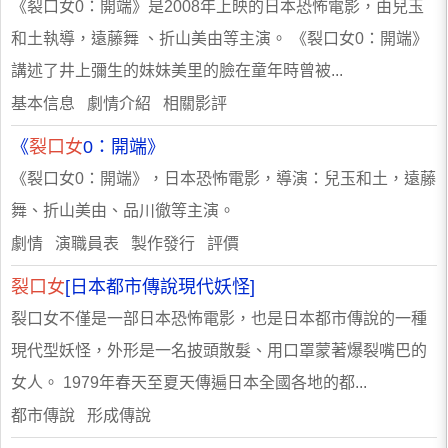
《裂口女0：開端》是2008年上映的日本恐怖電影，由兒玉
和土執導，遠藤舞 、折山美由等主演。 《裂口女0：開端》
講述了井上彌生的妹妹美里的臉在童年時曾被...
基本信息 劇情介紹 相關影評
《
裂口女
0：開端》
《裂口女0：開端》，日本恐怖電影，導演：兒玉和土，遠藤
舞、折山美由、品川徹等主演。
劇情 演職員表 製作發行 評價
裂口女
[日本都市傳說現代妖怪]
裂口女不僅是一部日本恐怖電影，也是日本都市傳說的一種
現代型妖怪，外形是一名披頭散髮、用口罩蒙著爆裂嘴巴的
女人。 1979年春天至夏天傳遍日本全國各地的都...
都市傳說 形成傳說