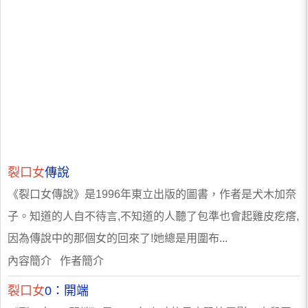
裂口女
傳說
《裂口女傳說》是1996年東立出版的圖書，作者是犬木加奈
子。知道的人自不待言,不知道的人聽了包準也會起雞皮疙瘩,
因為傳說中的那個女的回來了!她總是用圍布...
內容簡介 作者簡介
裂口女
0：開端