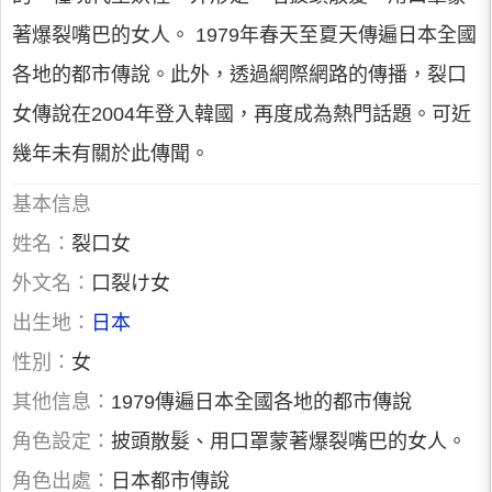
著爆裂嘴巴的女人。 1979年春天至夏天傳遍日本全國
各地的都市傳說。此外，透過網際網路的傳播，裂口
女傳說在2004年登入韓國，再度成為熱門話題。可近
幾年未有關於此傳聞。
基本信息
姓名：
裂口女
外文名：
口裂け女
出生地：
日本
性別：
女
其他信息：
1979傳遍日本全國各地的都市傳說
角色設定：
披頭散髮、用口罩蒙著爆裂嘴巴的女人。
角色出處：
日本都市傳說