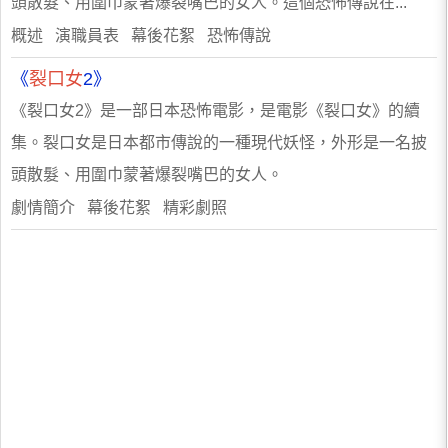
頭散髮、用圍巾蒙著爆裂嘴巴的女人。這個恐怖傳說在...
概述 演職員表 幕後花絮 恐怖傳說
《
裂口女
2》
《裂口女2》是一部日本恐怖電影，是電影《裂口女》的續
集。裂口女是日本都市傳說的一種現代妖怪，外形是一名披
頭散髮、用圍巾蒙著爆裂嘴巴的女人。
劇情簡介 幕後花絮 精彩劇照