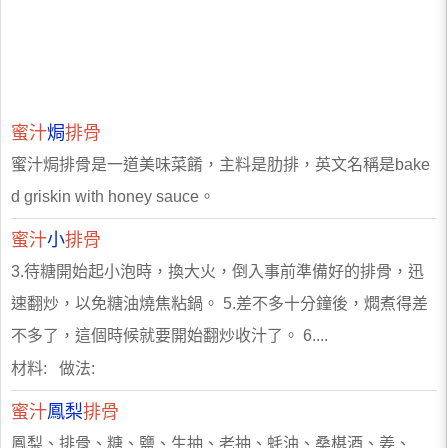
蜜汁
焗
排骨
蜜汁焗排骨是一道美味菜餚，主料是肋排，英文名稱是bake
d griskin with honey sauce。
蜜汁
小
排骨
3.待糖開始起小泡時，換大火，倒入事前準備好的排骨，迅
速翻炒，以免糖油燒焦粘鍋。 5.差不多十分鐘後，燜煮得差
不多了，這個時候就要開始翻炒收汁了。 6....
材料: 做法:
蜜汁
鳳梨
排骨
鳳梨、排骨、糖、鹽、生抽、老抽、蚝油、桑椹酒、姜、