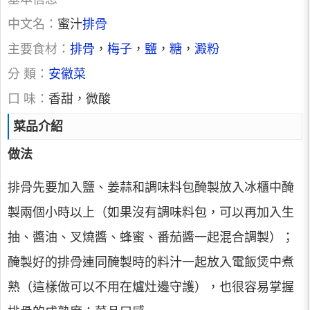
中文名：
蜜汁
排骨
主要食材：
排骨
，
梅子
，
鹽
，
糖
，
澱粉
分 類：
安徽菜
口 味：
香甜，微酸
菜品介紹
做法
排骨先要加入鹽、姜蒜和調味料包醃製放入冰櫃中醃
製兩個小時以上（如果沒有調味料包，可以再加入生
抽、醬油、叉燒醬、蜂蜜、番茄醬一起混合調製）；
醃製好的排骨連同醃製時的料汁一起放入電飯煲中煮
熟（這樣做可以不用在爐灶邊守護），也很容易掌握