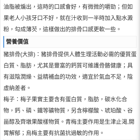
油脂被煸出，這時的口感會好，有微微的嚼勁；但如
果老人小孩牙口不好，就在汁收到一半時加入點水澱
粉，勾成薄芡，這樣做出的排骨口感更軟一些。
營養價值
豬排骨(大排)：豬排骨提供人體生理活動必需的優質蛋
白質、脂肪，尤其是豐富的鈣質可維護骨骼健康；具
有滋陰潤燥、益精補血的功效，適宜於氣血不足，陰
虛納差者。
梅子：梅子果實主要含有蛋白質，脂肪，碳水化合
物，鈣、磷、鐵等礦物質，另含檸檬酸、琥珀酸、谷
甾醇及齊墩果酸樣物質。青梅主要作用是生津止渴,開
胃解郁；烏梅主要有抗菌抗過敏的作用。