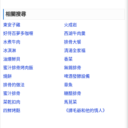
相關搜尋
東安子雞
火成岩
好侍百夢多咖喱
西湖牛肉羹
水煮牛肉
排骨大餐
冰淇淋
清湯全家福
油爆鮮貝
香菜
蜜汁排骨烤肉飯
無錫排骨
燒餅
啤酒發酵設備
排骨的做法
章魚
蜜汁排骨
糖醋排骨
菜乾扣肉
馬莧菜
四鮮烤麩
《譚毛爺和他的情人》