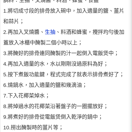
調料：生抽、叉燒醬、料酒、蜂蜜、食鹽
1.將切成寸段的排骨放入碗中，加入適量的鹽、薑片
和蒜片；
2.再加入叉燒醬、
生抽
、料酒和蜂蜜，攪拌均勻後加
蓋放入冰櫃中醃製二個小時以上；
3.將醃好的排骨連同醃製的汁一起倒入電飯煲中；
4.再加入適量的水，水以剛剛沒過原料為好；
5.按下煮飯功能鍵，程式完成了就表示排骨煮好了；
6.燒鍋水，加入適量的鹽和幾滴油；
7.下入花椰菜焯水；
8.將焯過水的花椰菜沿著盤子的一圈擺放好；
9.將煮好的排骨從電飯煲倒入乾淨的鍋中；
10.撈出醃製時的薑片等；