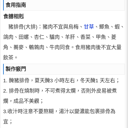
食用指南
食譜相剋
豬排骨(大排)：豬肉不宜與烏梅、
甘草
、鯽魚、蝦、
鴿肉、田螺、杏仁、驢肉、羊肝、香菜、甲魚、菱
角、蕎麥、鵪鶉肉、牛肉同食。食用豬肉後不宜大量
飲茶。
製作竅門
1. 醃豬排骨，夏天醃3 小時左右，冬天醃1 天左右；
2. 排骨在燒制時，不可煮得太爛，否則外皮易被煮
爛，成品不美觀；
3.收汁時注意不要熬糊，湯汁以變濃能包裹排骨為
宜；