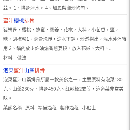
蒜。 1、排骨淖水。 4、加鳳梨翻炒均勻。
蜜汁
櫻桃
排骨
豬脊骨，櫻桃，蜂蜜，蔥姜，花椒，大料，小茴香，鹽，
糖，胡椒粉1、脊骨洗淨，涼水下鍋，炒透撈出，溫水沖淨待
用 2、鍋內放少許油煸香蔥姜段，放入花椒、大料、...
材料: 做法:
泡菜
蜜汁
山藥
排骨
泡菜蜜汁山藥排骨所屬一款美食之一，主要原料有泡菜130
克、山藥230克、排骨450克、紅辣椒2支等，這道菜非常美
味。
菜餚名稱 原料 準備過程 製作過程 小貼士