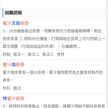
相關詞條
蜜汁
叉燒
排骨
3、20分鐘後取出排骨，用醃排骨的汁把蜂蜜略稀釋，刷在
排骨表面 三.烤制20分鐘後，打開錫紙在排骨上均勻的刷上一
層叉燒醬（可增加成品的色澤）， 在繼續烤...
特點 做法一 做法二 做法三 食材
蜜汁
燒
排骨
蜜汁燒排骨是一道以排骨、蜜汁燒肉醬等為主要食材製作的
美食。
材料 做法
烤
蜜汁排骨
6，將烤好的排骨取出，除去錫紙，將糖汁用刷子刷在排骨表