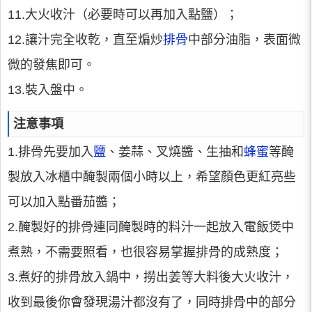
11.大火收汁（必要時可以再加入點鹽）；
12.讓汁完全收乾，直至煸炒
排骨
中部分油脂，表面微
微的發焦即可。
13.裝入盤中。
注意事項
1.排骨先要加入
鹽
、姜蒜、叉燒醬、生抽和
蜂蜜
等醃
製放入冰櫃中醃製兩個小時以上，希望顏色更紅亮些
可以加入點番茄醬；
2.醃製好的排骨連同醃製時的料汁一起放入電飯煲中
煮熟，不需要照看，也很容易掌握排骨的成熟度；
3.煮好的排骨放入鍋中，撈出姜等大料後大火收汁，
收到最後你會發現湯汁都沒有了，同時排骨中的部分