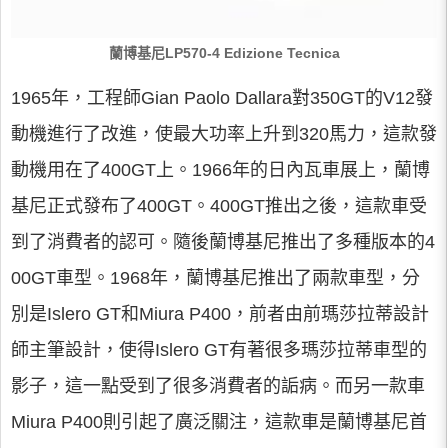
蘭博基尼LP570-4 Edizione Tecnica
1965年，工程師Gian Paolo Dallara對350GT的V12發
動機進行了改進，使最大功率上升到320馬力，這款發
動機用在了400GT上。1966年的日內瓦車展上，蘭博
基尼正式發布了400GT。400GT推出之後，這款車受
到了消費者的認可。隨後蘭博基尼推出了多種版本的4
00GT車型。1968年，蘭博基尼推出了兩款車型，分
別是Islero GT和Miura P400，前者由前瑪莎拉蒂設計
師主筆設計，使得Islero GT有著很多瑪莎拉蒂車型的
影子，這一點受到了很多消費者的詬病。而另一款車
Miura P400則引起了廣泛關注，這款車是蘭博基尼首