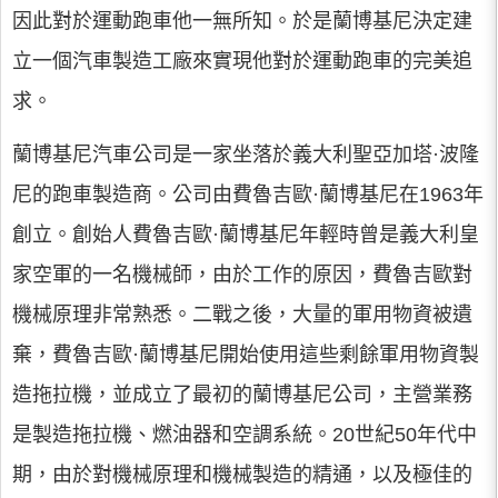
因此對於運動跑車他一無所知。於是蘭博基尼決定建
立一個汽車製造工廠來實現他對於運動跑車的完美追
求。
蘭博基尼汽車公司是一家坐落於義大利聖亞加塔·波隆
尼的跑車製造商。公司由費魯吉歐·蘭博基尼在1963年
創立。創始人費魯吉歐·蘭博基尼年輕時曾是義大利皇
家空軍的一名機械師，由於工作的原因，費魯吉歐對
機械原理非常熟悉。二戰之後，大量的軍用物資被遺
棄，費魯吉歐·蘭博基尼開始使用這些剩餘軍用物資製
造拖拉機，並成立了最初的蘭博基尼公司，主營業務
是製造拖拉機、燃油器和空調系統。20世紀50年代中
期，由於對機械原理和機械製造的精通，以及極佳的