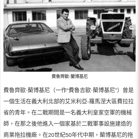
費魯齊歐·蘭博基尼
費魯齊歐·蘭博基尼（一作“費魯吉歐·蘭博基尼”）曾是
一個生活在義大利北部的艾米利亞-羅馬涅大區費拉拉
省的青年。在二戰期間是一名義大利皇家空軍的機械
師，在那之後他進入一個家基於二戰軍事設施建造的
商業拖拉機廠。在20世紀50年代中期，蘭博基尼的拖