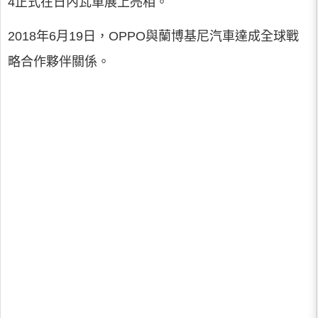
4正式在日內瓦車展上亮相。
2018年6月19日，OPPO與蘭博基尼汽車達成全球戰
略合作夥伴關係。