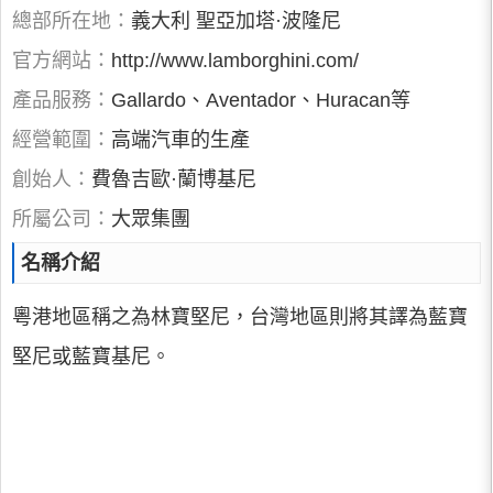
總部所在地：
義大利 聖亞加塔·波隆尼
官方網站：
http://www.lamborghini.com/
產品服務：
Gallardo、Aventador、Huracan等
經營範圍：
高端汽車的生產
創始人：
費魯吉歐·蘭博基尼
所屬公司：
大眾集團
名稱介紹
粵港地區稱之為林寶堅尼，台灣地區則將其譯為藍寶
堅尼或藍寶基尼。