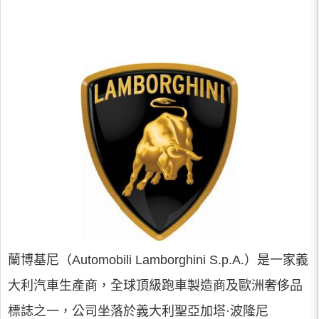
蘭博基尼（Automobili Lamborghini S.p.A.）是一家義
大利汽車生產商，全球頂級跑車製造商及歐洲奢侈品
標誌之一，公司坐落於義大利聖亞加塔·波隆尼