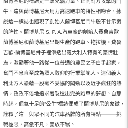
蘭博基尼的標誌是一頭充滿力量、正向對方攻擊的鬥
牛，這與蘭博基尼大馬力高速跑車的特性相吻合，據
說這一標誌也體現了創始人蘭博基尼鬥牛般不甘示弱
的脾性。蘭博基尼 S. P. A.汽車廠的創始人費魯吉歐·
蘭博基尼和蘭博基尼早期生產的跑車、拖拉機。費魯
吉歐·蘭博基尼骨子裡滲透出義大利人特有的豪情壯
志，激勵著他一路從一位普通的農民之子白手起家，
奮鬥不息直至成為眾人敬仰的行業掌舵人。這個義大
利北方人憑藉一股毫不妥協的闖勁以及近乎瘋狂的熱
情，孜孜不倦地追求著製造出完美跑車的夢想。自那
時起，倔氣十足的“公牛”標誌便成了蘭博基尼的象徵，
詮釋了這一與眾不同的汽車品牌的所有特點———挑
戰極限，高傲不凡，豪放不羈。