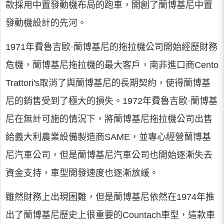
款採用中置發動機布局的跑車，開創了蘭博基尼中置
發動機設計的先河。
1971年費魯吉歐·蘭博基尼的拖拉機公司開始經歷財務
危機，蘭博基尼拖拉機的最大客戶，南非進口商Cento
Trattori's取消了與蘭博基尼的長期契約，使得蘭博基
尼的銷售受到了極大的損失。1972年費魯吉歐·蘭博基
尼在無計可施的情況下，將蘭博基尼拖拉機公司出售
給義大利農業設備製造商SAME，並專心經營蘭博基
尼汽車公司，但是蘭博基尼汽車公司也開始逐漸失去
資金支持，車型開發速度也逐漸放緩。
雖然財務上出現困難，但是蘭博基尼依然在1974年推
出了蘭博基尼歷史上很重要的Countach車型，這款車