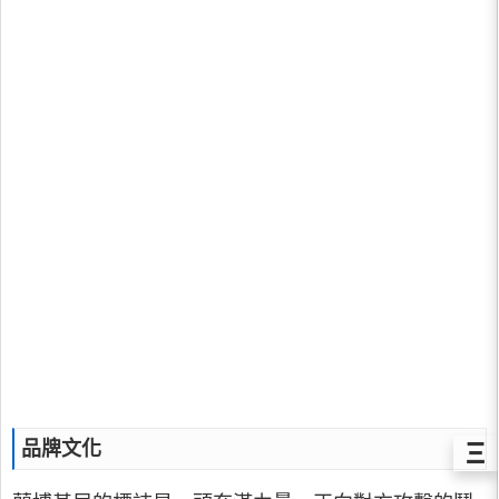
Ξ
品牌文化