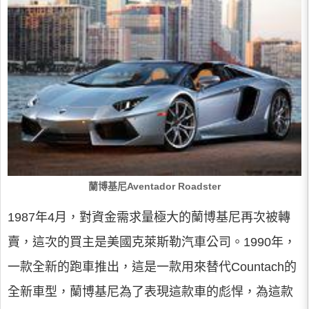
蘭博基尼Aventador Roadster
1987年4月，對資金需求量極大的蘭博基尼再次被轉
賣，這次的買主是美國克萊斯勒汽車公司。1990年，
一款全新的跑車推出，這是一款用來替代Countach的
全新車型，蘭博基尼為了表現這款車的彪悍，為這款