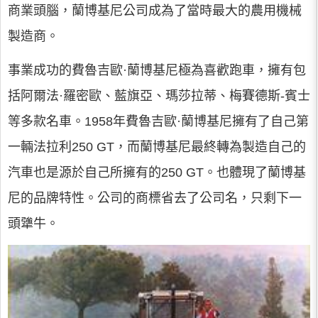
商業頭腦，蘭博基尼公司成為了當時最大的農用機械
製造商。
事業成功的費魯吉歐·蘭博基尼極為喜歡跑車，擁有包
括阿爾法·羅密歐、藍旗亞、瑪莎拉蒂、梅賽德斯-賓士
等多款名車。1958年費魯吉歐·蘭博基尼擁有了自己第
一輛法拉利250 GT，而蘭博基尼最終轉為製造自己的
汽車也是源於自己所擁有的250 GT。也體現了蘭博基
尼的品牌特性。公司的商標省去了公司名，只剩下一
頭犟牛。