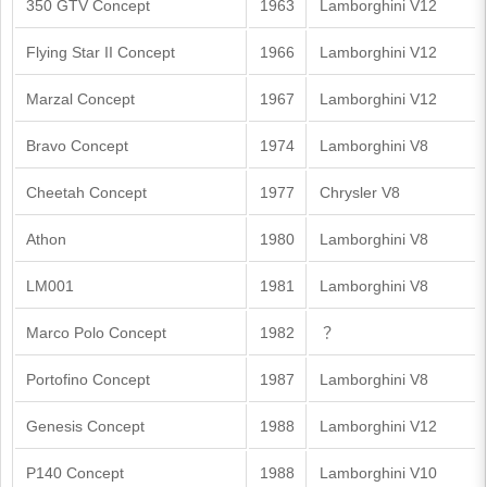
350 GTV Concept
1963
Lamborghini V12
Flying Star II Concept
1966
Lamborghini V12
Marzal Concept
1967
Lamborghini V12
Bravo Concept
1974
Lamborghini V8
Cheetah Concept
1977
Chrysler V8
Athon
1980
Lamborghini V8
LM001
1981
Lamborghini V8
Marco Polo Concept
1982
？
Portofino Concept
1987
Lamborghini V8
Genesis Concept
1988
Lamborghini V12
P140 Concept
1988
Lamborghini V10