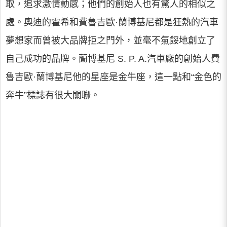
取，追求激情動感；他們的創始人也有驚人的相似之
處。奧迪的霍希和費魯吉歐·蘭博基尼都是狂熱的汽車
夢想家而曾被大品牌拒之門外，並毫不氣餒地創立了
自己成功的品牌。蘭博基尼 S. P. A.汽車廠的創始人費
魯吉歐·蘭博基尼他的星座是金牛座，這一點和“金色的
奔牛”標誌有很大關聯。