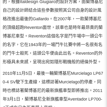
的，根據Italdesign Giugiaro的設計方案，由蘭博基尼
自己的設計師結合這些參數按照其公司自身的設計風
格改進出最後的Gallardo。在2007年，一款蘭博基尼
的頂級超跑Reventon面世，該車也是時年最昂貴的蘭
博基尼車型。Reventon這個名字是鬥牛場中一頭公牛
的名字，它在1943年的一場鬥牛比賽中將一名很有名
的鬥牛士殺死，這頭公牛便由此出名。Reventon的外
形極具未來感，呈現出宛如隱形戰機般的絕倫外型。
2010年11月5日，最後一輛蘭博基尼Murcielago LP67
0-4 SV駛下生產線，這標誌著Murcielago的停產，同
時也標誌著蘭博基尼的最新旗艦車型即將推出。2011
年3月1日，蘭博基尼全新旗艦車型Aventador LP700-