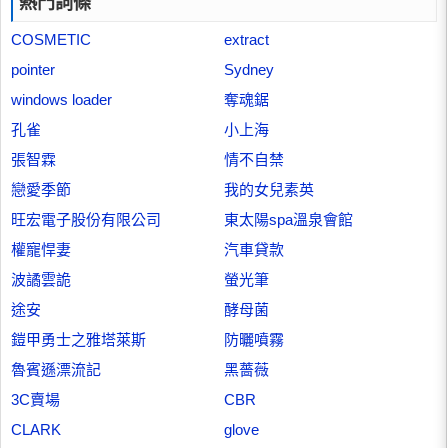
熱門詞條
COSMETIC
extract
pointer
Sydney
windows loader
奪魂鋸
孔雀
小上海
張智霖
情不自禁
戀愛季節
我的女兒素英
旺宏電子股份有限公司
東太陽spa溫泉會館
權寵悍妻
汽車貸款
波譎雲詭
螢光筆
途安
酵母菌
鎧甲勇士之雅塔萊斯
防曬噴霧
魯賓遜漂流記
黑薔薇
3C賣場
CBR
CLARK
glove