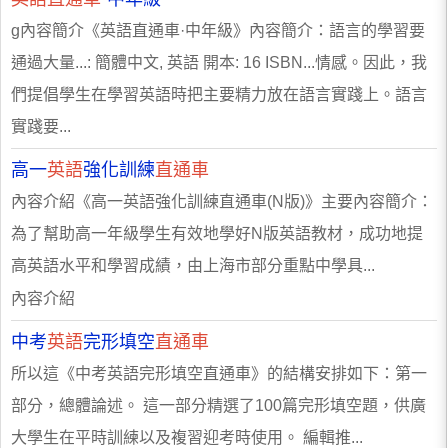
g內容簡介《英語直通車·中年級》內容簡介：語言的學習要
通過大量...: 簡體中文, 英語 開本: 16 ISBN...情感。因此，我
們提倡學生在學習英語時把主要精力放在語言實踐上。語言
實踐要...
高一
英語
強化訓練
直通車
內容介紹《高一英語強化訓練直通車(N版)》主要內容簡介：
為了幫助高一年級學生有效地學好N版英語教材，成功地提
高英語水平和學習成績，由上海市部分重點中學具...
內容介紹
中考
英語
完形填空
直通車
所以這《中考英語完形填空直通車》的結構安排如下：第一
部分，總體論述。 這一部分精選了100篇完形填空題，供廣
大學生在平時訓練以及複習迎考時使用。 編輯推...