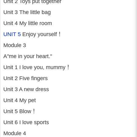
Unit 2 Toys put together
Unit 3 The little bag
Unit 4 My little room
UNIT 5
Enjoy yourself！
Module 3
A"me in your heart."
Unit 1 I love you, mummy！
Unit 2 Five fingers
Unit 3 A new dress
Unit 4 My pet
Unit 5 Blow！
Unit 6 I love sports
Module 4