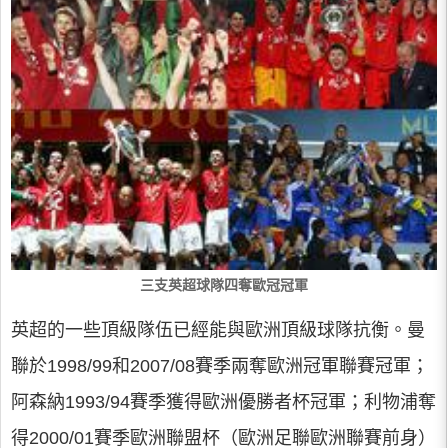
三支英超球隊四奪歐冠冠軍
英超的一些頂級隊伍已經能與歐洲頂級球隊抗衡。曼
聯於1998/99和2007/08賽季兩奪歐洲冠軍聯賽冠軍；
阿森納1993/94賽季獲得歐洲優勝者杯冠軍；利物浦奪
得2000/01賽季歐洲聯盟杯（歐洲足聯歐洲聯賽前身）