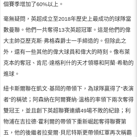
個賽季增加了60%以上。
毫無疑問，英超成立至2018年歷史上最成功的球隊當
數曼聯。他們一共奪得13次英超冠軍。這是他們的偉
大主帥亞歷克斯·弗格森爵士一手締造的。但除此之
外，還有一些其他的偉大球員和偉大的時刻。像布萊
克本的奪冠、肯尼·達格利什的天才領導和阿蘭·希勒的
進球。
紐卡斯爾聯在凱文·基岡的帶領下，為球隊贏得了“表演
者”的稱號；阿森納在阿爾賽納·溫格的率領下兩次奪得
雙冠王，並且創下英超聯賽連續49場不敗的紀錄；利
物浦在吉拉德·霍利爾的帶領下重新崛起奪得聯賽第
五，他的後繼者拉斐爾·貝尼特斯更帶領紅軍再次稱霸