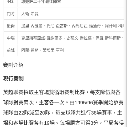
442
球迷評二十年最佳陣容
門將
大衛·希曼
後衛
加里·內維爾、托尼·亞當斯、內馬尼亞·維迪奇、阿什利·科爾
中場
克里斯蒂亞諾·羅納爾多、史蒂文·傑拉德、保羅·斯科爾斯、
前鋒
阿蘭·希勒、蒂埃里·亨利
賽制介紹
現行賽制
英超聯賽採取主客場雙循環賽制比賽，每支隊伍與各
球隊對賽兩次，主客各一次。由1995/96賽季開始參賽
球隊由22隊減至20隊，每支球隊共進行38場賽事，主
場和客場比賽各有19場。每場勝方可得3分，平局各得