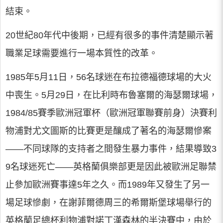
結束。
20世紀80年代中後期，已經有很多的事件清楚顯示著
職業足球需要進行一場本質性的改革。
1985年5月11日，56名球迷在布拉德福德球場的大火
中喪生。5月29日，在比利時布魯塞爾的海瑟爾球場，
1984/85賽季歐洲冠軍杯（歐洲冠軍聯賽前身）決賽利
物浦對尤文圖斯的比賽更是釀成了著名的海瑟爾慘案
——不同球隊的支持者之間發生暴力事件，結果導致3
9名球迷死亡——英格蘭俱樂部更是因此被歐洲足聯禁
止參加歐洲賽事達5年之久。而1989年又發生了另一
場足球慘劇，在謝菲爾德周三的希爾斯堡球場舉行的
英格蘭足總杯利物浦對諾丁漢森林的半決賽中，由於