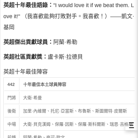
英超
十年最佳語錄
：
"I would love it if we beat them. L
ove it!" （我喜歡能夠打敗對手。我喜歡！）——凱文·
基岡
英超傑出貢獻球員：
阿蘭·希勒
英超社區貢獻獎：
盧卡斯·拉德貝
英超十年最佳陣容
442
十年最佳本土球員陣容
門將
大衛·希曼
後衛
加里·內維爾、托尼·亞當斯、布魯斯、斯圖爾特·皮爾斯
Ξ
中場
大衛·貝克漢姆、保羅·因斯、保羅·斯科爾斯、瑞恩·吉格斯
前鋒
阿蘭·希勒、麥可·歐文