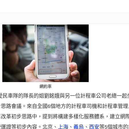
網約車
公司愛民車隊的隊長的姐劉銘娥與另一位計程車公司老總一
步思路會議。來自全國6個地方的計程車司機和計程車管理
車改革初步思路中，提到將構建多樣化服務體系，建立網
營運證等初步內容。北京、
上海
、
義烏
、
西安
等5個城市