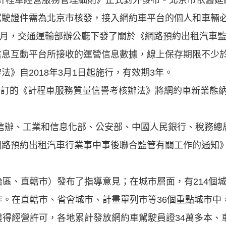
預約計程車經營服務管理細則》正式對外發布。北京市依舊延
駕駛證件需為北京市核發，接入網約車平台的個人和車輛
年2月，交通運輸部辦公廳下發了關於《網路預約出租汽車
信息互動平台所接收的運營信息數據，線上保存期限不少於
》自2018年3月1日起施行，有效期3年。
新修訂的《計程車服務質量信譽考核辦法》將網約車新業態
央網信辦、工業和信息化部、公安部、中國人民銀行、稅務
網路預約出租汽車行業事中事後聯合監管有關工作的通知
治區、直轄市）發布了指導意見；在城市層面，有214個
作。在直轄市、省會城市、計畫單列市等36個重點城市中
獲得經營許可，各地累計發放網約車駕駛員證34萬多本、