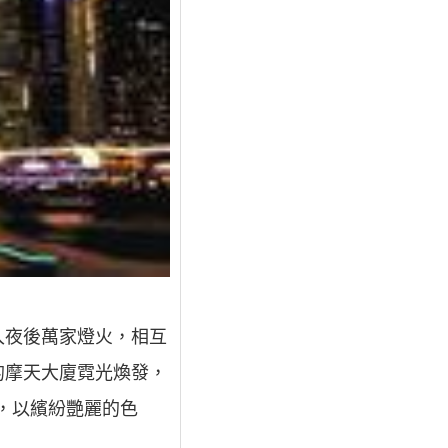
入夜後萬家燈火，相互
的摩天大廈霓光煥發，
，以繽紛艷麗的色