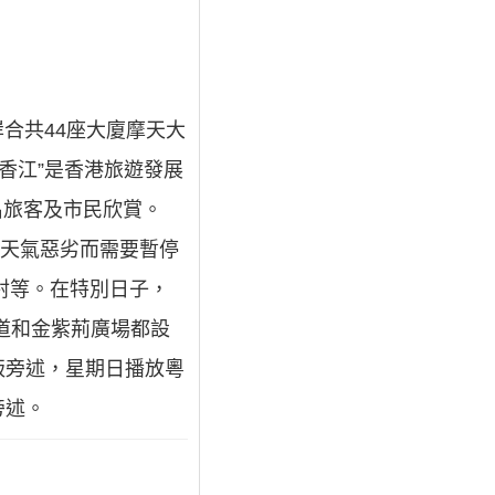
兩岸合共44座大廈摩天大
香江”是香港旅遊發展
名旅客及市民欣賞。
因天氣惡劣而需要暫停
射等。在特別日子，
道和金紫荊廣場都設
版旁述，星期日播放粵
旁述。