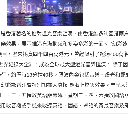
 Lights）是香港著名的鐳射燈光音樂匯演，由香港維多利亞港
樂效果，展示維港充滿動感和多姿多彩的一面。 “幻彩詠
遊項目，歷來耗資四千四百萬港元，曾經吸引了超過400萬
金氏世界紀錄大全》，成為全球最大型燈光音樂匯演。 除了
行，約歷時13分鐘40秒，匯演內容包括音樂、燈光和鐳
幻彩詠香江會特別加插大廈樓頂/海上煙火效果。星光大
期一、三、五播放英語版旁述，星期二、四、六播放國語
使用收音機或手機來收聽英語、國語、粵語的背景音樂及