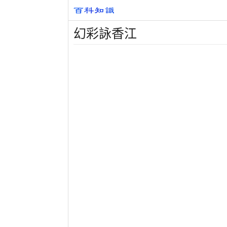
幻彩詠香江