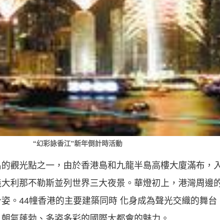
“幻彩詠香江”新年倒計時活動
名的觀光點之一，由於香港島和九龍半島高樓大廈滿布，
義大利那不勒斯並列世界三大夜景。華燈初上，港灣周邊
姿。44幢香港的主要建築同時 化身成為聲光交織的舞台
、朝氣蓬勃、多姿多彩的國際大都會的魅力。