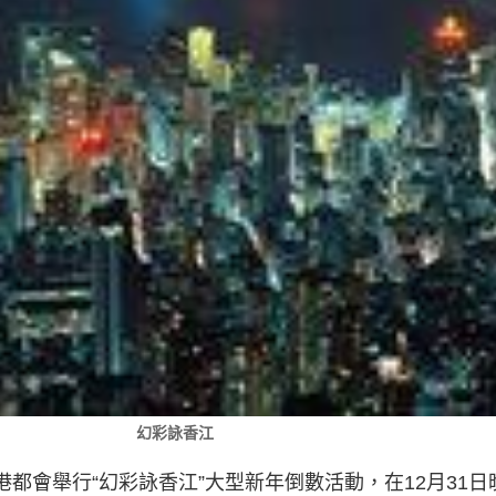
幻彩詠香江
維港都會舉行“幻彩詠香江”大型新年倒數活動，在12月31日