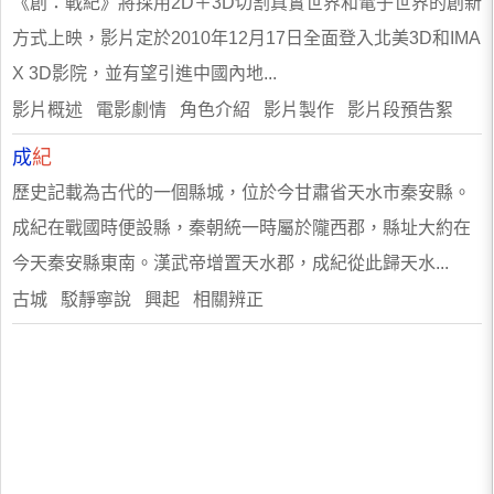
《創：戰紀》將採用2D＋3D切割真實世界和電子世界的創新
方式上映，影片定於2010年12月17日全面登入北美3D和IMA
X 3D影院，並有望引進中國內地...
影片概述 電影劇情 角色介紹 影片製作 影片段預告絮
成
紀
歷史記載為古代的一個縣城，位於今甘肅省天水市秦安縣。
成紀在戰國時便設縣，秦朝統一時屬於隴西郡，縣址大約在
今天秦安縣東南。漢武帝增置天水郡，成紀從此歸天水...
古城 駁靜寧說 興起 相關辨正