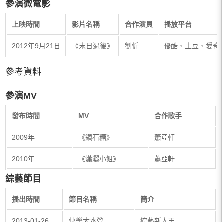
參演微電影
上映時間
影片名稱
合作演員
播放平台
2012年9月21日
《末日過後》
劉忻
優酷、土豆、愛奇
參考資料
參演MV
發布時間
MV
合作歌手
2009年
《鑽石糖》
蕭亞軒
2010年
《瀟灑小姐》
蕭亞軒
綜藝節目
播出時間
節目名稱
簡介
2013-01-26
快樂大本營
綜藝新人王