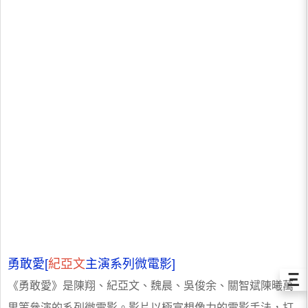
勇敢愛[
紀亞文
主演系列微電影]
Ξ
《勇敢愛》是陳翔、紀亞文、魏晨、吳俊余、關智斌陳曦萬
里等參演的系列微電影。影片以極富想像力的電影手法，打