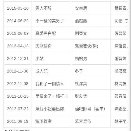
2015-03-10
男人不醉
安東尼
葉長青,
2014-06-29
不一樣的美男子
燕超塵
沈怡, 丁
2013-06-09
真愛黑白配
劉亞文
張晉榮
2013-04-16
天龍傳奇
鴛鴦雙俠(男)
陳俊良, 
2012-12-31
小站
鍋貼男
游智煒
2012-11-30
成人記
冬子
柳廣輝
2012-11-08
我租了一個情人
杜澤美
林清振
2012-10-15
愛情來了，請打卡
彭友樂
郭春暉
2012-07-22
螺絲小姐要出嫁
酒吧帥哥（客串）
陳希聖, 
2011-06-19
鏇風管家
慕容兵侍
林子平,