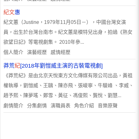
紀文
惠
紀文蕙（Justine，1979年11月05日－），中國台灣女演
員，出生於台灣台南市。紀文蕙是模特兒出身，拍過《熟女
欲望日記》等電視劇集。 2010年參...
個人簡介 演藝經歷 感情經歷
莽荒
紀
[2018年劉愷威主演的古裝電視劇]
《莽荒紀》是由北京天悅東方文化傳媒有限公司出品，黃祖
權執導，劉愷威、王鷗、陳亦飛、張峻寧、牛駿峰 、李威、
趙予熙、陳夢瑤、鄭雪、黃征、馮俊熙、龔悅、劉慧...
劇情簡介 分集劇情 演職員表 角色介紹 音樂原聲