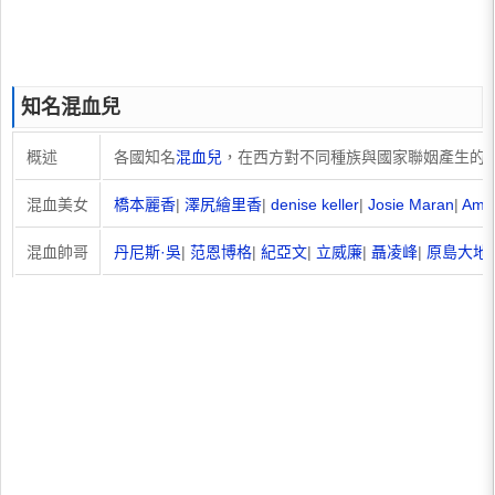
知名混血兒
概述
各國知名
混血兒
，在西方對不同種族與國家聯姻產生的
混血美女
橋本麗香
|
澤尻繪里香
|
denise keller
|
Josie Maran
|
Amer
混血帥哥
丹尼斯·吳
|
范恩博格
|
紀亞文
|
立威廉
|
聶凌峰
|
原島大地