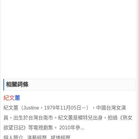
相關詞條
紀文
蕙
紀文蕙（Justine，1979年11月05日－），中國台灣女演
員，出生於台灣台南市。紀文蕙是模特兒出身，拍過《熟女
欲望日記》等電視劇集。 2010年參...
個人簡介 演藝經歷 感情經歷