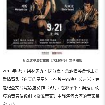
紀亞文參演微電影《末日過後》宣傳海報
2011年3月，與林美秀、陳慕義、黃瀞怡等合作主演
愛情電影《白天的星星》，在片中飾演神父吉米，這
是紀亞文的電影處女作 ；6月，在林子平、吳建新執
導的青春偶像劇《鏇風管家》中飾演何大河的管家慕
容兵侍。