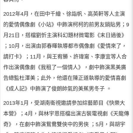
2012年4月，在田中千繪、徐詣帆、高英軒等人主演
的愛情偶像劇《小站》中飾演柯柯的前男友鍋貼男；9
月21日，搭檔劉忻主演科幻題材微電影《末日過後》
；10月，出演由郭春暉執導都市偶像劇《愛情來了，
請打卡》；11月，與王宥勝、許瑋甯、李康宜等人合
作出演偶像劇《我租了一個情人》，劇中飾演黑美廣
告總監杜澤美；此外，他還在陳正道執導的愛情喜劇
《成人記》中飾演了俊朗帥氣的美蕉男冬子 。
2013年1月，受湖南衛視邀請參加綜藝節目《快樂大
本營》；4月，與林宇恩搭檔出演古裝電視劇《天龍傳
奇》，在劇中飾演鴛鴦雙俠中的男俠 ；5月，與胡宇