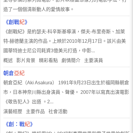
造了一個個清新動人的愛情故事。
《創戰
紀
》
《創戰紀》是約瑟夫-科辛斯基導演，傑夫-布里奇斯、加萊
特-赫德蘭主演的作品。上映於2010年12月17日。該片由美
國華特迪士尼公司耗資3億美元打造，中影...
概述 影片背景 精彩看點 劇情簡介 主要演員
朝倉
亞紀
朝倉亞紀（Aki Asakura） 1991年9月23日出生於福岡縣朝倉
市，日本神奈川縣出身演員、聲優。 2007年以寫真出演電影
《敬告犯人》出道 。2...
演藝經歷 主要作品 社會活動
《創：戰
紀
》