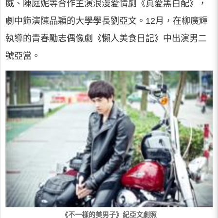
威、陳庭妮等合作主演浪漫愛情劇《真愛黑白配》，
劇中飾演陳品穎的大學學長劉亞文。12月，在柳廣輝
執導的青春勵志偶像劇《懶人美食日記》中出演男二
號亞當。
《不一樣的美男子》紀亞文劇照