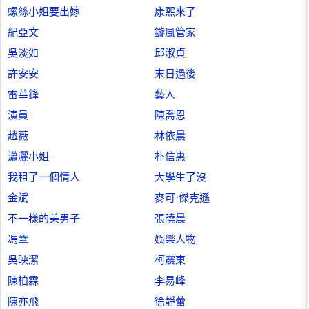
螺絲小姐要出嫁
康熙來了
紀亞文
鏇風管家
吳淡如
邱淑貞
許安安
末日過後
雷華鋒
藝人
演員
陳喬恩
趙薇
林依晨
瀟灑小姐
朴信惠
我租了一個情人
大學生了沒
金斌
麥可·傑克遜
不一樣的美男子
張曉晨
馮鞏
娛樂人物
吳映潔
柯震東
陳柏霖
李易峰
陳亦飛
徐靜蕾