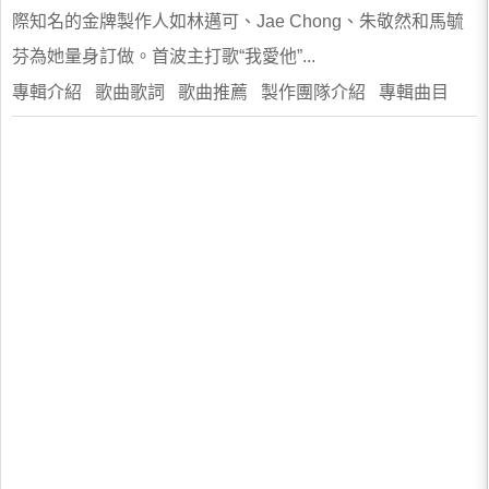
際知名的金牌製作人如林邁可、Jae Chong、朱敬然和馬毓
芬為她量身訂做。首波主打歌“我愛他”...
專輯介紹 歌曲歌詞 歌曲推薦 製作團隊介紹 專輯曲目