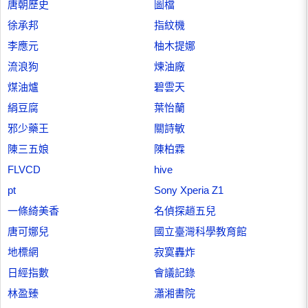
唐朝歷史
圖檔
徐承邦
指紋機
李應元
柚木提娜
流浪狗
煉油廠
煤油爐
碧雲天
絹豆腐
葉怡蘭
邪少藥王
關詩敏
陳三五娘
陳柏霖
FLVCD
hive
pt
Sony Xperia Z1
一條綺美香
名偵探趙五兒
唐可娜兒
國立臺灣科學教育館
地標網
寂寞轟炸
日經指數
會議記錄
林盈臻
瀟湘書院