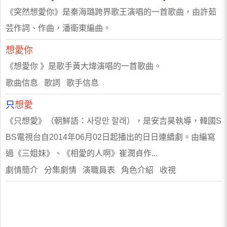
《突然想愛你》是秦海璐跨界歌王演唱的一首歌曲，由許茹
芸作詞、作曲，潘衛東編曲。
想愛你
《想愛你 》是歌手黃大煒演唱的一首歌曲。
歌曲信息 歌詞 歌手信息
只
想愛
《只想愛》（朝鮮語：사랑만 할래），是安吉昊執導，韓國S
BS電視台自2014年06月02日起播出的日日連續劇。由編寫
過《三姐妹》、《相愛的人啊》崔潤貞作...
劇情簡介 分集劇情 演職員表 角色介紹 收視