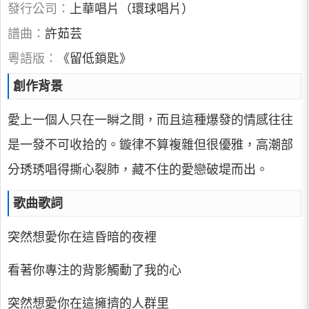
發行公司：
上華唱片（環球唱片）
譜曲：
許茹芸
粵語版：
《留低鎖匙》
創作背景
愛上一個人只在一瞬之間，而且這種爆發的情感往往
是一發不可收拾的。鏇律不算複雜但很優雅，高潮部
分琇琇唱得撕心裂肺，藏不住的愛戀破堤而出。
歌曲歌詞
突然想愛你在這昏暗的夜裡
看著你專注的背影觸動了我的心
突然想愛你在這擁擠的人群里