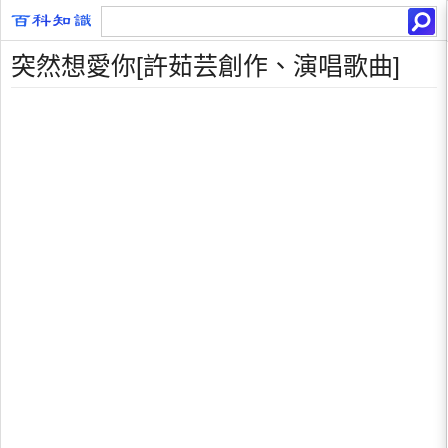
突然想愛你[許茹芸創作、演唱歌曲]