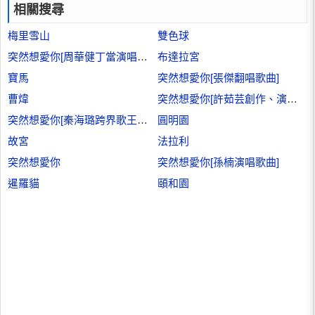
相關搜尋
梅里雪山
雙色球
突然想愛你[周華健丁當演唱歌曲]
布達拉宮
寶馬
突然想愛你[張傑翻唱歌曲]
曹煒
突然想愛你[許茹芸創作、演唱歌曲]
突然想愛你[秦海璐跨界歌王演唱的歌曲]
圓明園
故宮
法拉利
突然想愛你
突然想愛你[孫楠演唱歌曲]
暹羅貓
頤和園