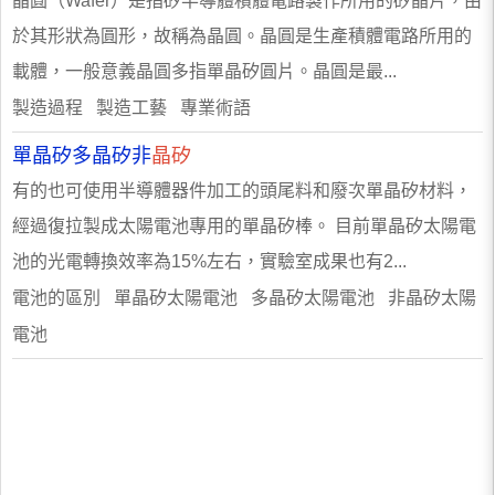
晶圓（Wafer）是指矽半導體積體電路製作所用的矽晶片，由
於其形狀為圓形，故稱為晶圓。晶圓是生產積體電路所用的
載體，一般意義晶圓多指單晶矽圓片。晶圓是最...
製造過程 製造工藝 專業術語
單晶矽多晶矽非
晶矽
有的也可使用半導體器件加工的頭尾料和廢次單晶矽材料，
經過復拉製成太陽電池專用的單晶矽棒。 目前單晶矽太陽電
池的光電轉換效率為15%左右，實驗室成果也有2...
電池的區別 單晶矽太陽電池 多晶矽太陽電池 非晶矽太陽
電池