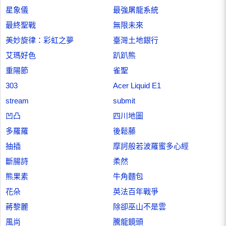
星象儀
最強屠龍系統
最終聖戰
無限未來
美妙旋律：彩虹之夢
臺灣土地銀行
艾瑪好色
趴趴熊
重陽節
雀聖
303
Acer Liquid E1
stream
submit
凹凸
四川地圖
多羅羅
後鬆藤
抽插
摩訶般若波羅蜜多心經
斷腸詩
柔然
熊果素
牛角麵包
花朵
英法百年戰爭
蔣黎麗
除卻巫山不是雲
風尚
騰龍鏡頭