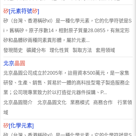
矽
[元素符號
矽
]
矽（台灣、香港稱矽xī）是一種化學元素，它的化學符號是S
i，舊稱矽。原子序數14，相對原子質量28.0855，有無定形
矽和晶體矽兩種同素異形體，屬於元素...
發現簡史 礦藏分布 理化性質 製取方法 套用領域
北京
晶圓
北京晶圓公司成立於2005年，註冊資本500萬元，是一家集
研發、生產、銷售、貿易於一體的高科技型電子製造服務企
業；公司現專業致力於以打造從元器件採購、P...
北京晶圓簡介 北京晶圓文化 業務模式 商務合作 行業領
域
矽
[化學元素]
矽（台灣、香港稱矽xī）是一種化學元素，它的化學符號是S