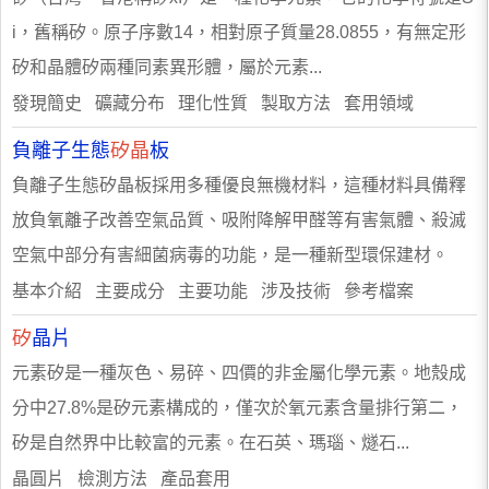
i，舊稱矽。原子序數14，相對原子質量28.0855，有無定形
矽和晶體矽兩種同素異形體，屬於元素...
發現簡史 礦藏分布 理化性質 製取方法 套用領域
負離子生態
矽晶
板
負離子生態矽晶板採用多種優良無機材料，這種材料具備釋
放負氧離子改善空氣品質、吸附降解甲醛等有害氣體、殺滅
空氣中部分有害細菌病毒的功能，是一種新型環保建材。
基本介紹 主要成分 主要功能 涉及技術 參考檔案
矽
晶片
元素矽是一種灰色、易碎、四價的非金屬化學元素。地殼成
分中27.8%是矽元素構成的，僅次於氧元素含量排行第二，
矽是自然界中比較富的元素。在石英、瑪瑙、燧石...
晶圓片 檢測方法 產品套用