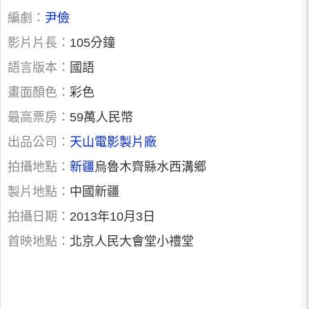
編劇：
尹儉
影片片長：
105分鐘
語言版本：
國語
畫面顏色：
彩色
最高票房：
59萬人民幣
出品公司：
天山電影製片廠
拍攝地點：
新疆
烏魯木齊縣水西溝鄉
製片地點：
中國新疆
拍攝日期：
2013年10月3日
首映地點：
北京人民大會堂小禮堂