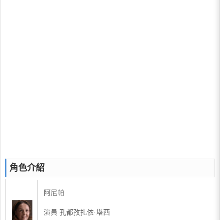
角色介紹
阿尼帕
演員 孔都孜扎依·塔西