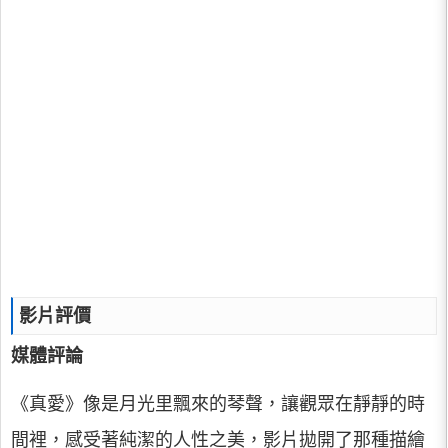
影片評價
媒體評論
《真愛》像是月光里飄來的琴聲，讓觀眾在靜靜的時
間裡，感受著純潔的人性之美，影片拋開了那種描繪