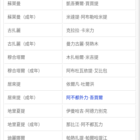
蘇萊曼
凱吾賽爾·買買提
蘇萊曼（成年）
米達提·阿布勒哈米提
古扎麗
克拉拉·卡米力
古扎麗（成年）
曼力古麗·努熱木
穆合塔爾
木扎帕爾·米吉提
穆合塔爾（成年）
阿布杜瓦依提·艾比包
居來提
依爾凡·吐爾洪
居來提（成年）
阿不都外力·吾買爾
地里夏提
伊曼哈吉·阿德力別克
地里夏提（成年）
那比江·阿不都瓦力
迪麗娜爾
帕熱扎提·帕爾哈提江