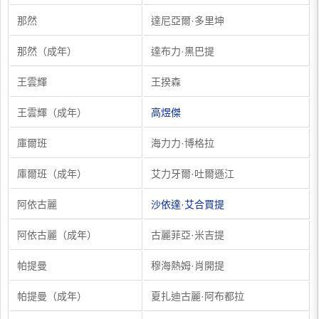
那然
達尼亞爾·多里坤
那然（成年）
達布力·黑巴提
王雲輝
王揆森
王雲輝（成年）
高煜傑
庫爾班
海力力·博格拉
庫爾班（成年）
艾力牙爾·吐爾遜江
阿依古麗
沙依達·艾合買提
阿依古麗（成年）
古麗菲亞·米吉提
帕提曼
穆海熱姆·肖開提
帕提曼（成年）
夏扎迪古麗·阿布都拉