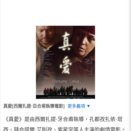
真愛[西爾扎提·亞合甫執導電影]
更多義項 ▼
《真愛》是由西爾扎提·牙合甫執導，孔都孜扎依·塔
西、拜合提爾·艾則孜、索星宇等人主演的劇情電影。