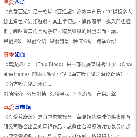
真愛
西遊
《真愛西遊》是一款以《西遊記》為故事背景，2D橫板多人
線上角色扮演類遊戲。其上手便捷，操作簡單，進入門檻極
低；趣味豐富的互動系統，精美細膩的遊戲畫面，讓...
遊戲資料 遊戲介紹 遊戲背景 種族介紹 職業介紹
真愛
如血
《真愛如血》（True Blood）是一部根據查琳·哈里斯（Charl
aine Harris）的兩部系列小說《南方吸血鬼之深夜復活》、
《南方吸血鬼之死亡...
劇情簡介 分集劇情 演職員表 角色介紹 音樂原聲
真愛
惹麻煩
《真愛惹麻煩》是由中央電視台、華夏視聽環球傳媒集團有
限公司聯合出品的電視作品。該劇由台灣導演沈怡執導的都
市偶像電視劇，由袁弘、呂一、林佑威、孫驍驍主演。...