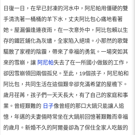
日復一日，在早已封凍的河水中，阿尼帕用僵硬的雙
手清洗著一桶桶的羊下水，丈夫阿比包心痛地看著
她。屋漏偏逢連夜雨，在一次意外中，阿比包賴以生
存的鐵匠鋪化為灰燼，全家陷入絕境。小那然的歌聲
驅散了家裡的陰霾，帶來了幸福的勇氣。一場突如其
來的雪崩，讓
阿尼帕
失去了在一所國小做飯的工作，
卻因雪崩領回兩個孤兒。至此，19個孩子，阿尼帕和
阿比包，共同生活在這個艱辛卻充滿希望的屋檐下。
歲月荏苒，孩子們一天天長大，有了自己的家庭和事
業。曾經艱難的
日子
像曾經的那口大鍋只能讓人追
憶，年邁的夫妻倆時常坐在大鍋前回憶著艱難而幸福
的歲月。新婚不久的阿爾曼卻為了保住全家人吃飯的