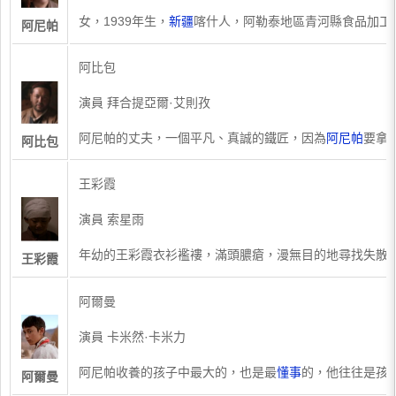
女，1939年生，
新疆
喀什人，阿勒泰地區青河縣食品加工
阿尼帕
阿比包
演員 拜合提亞爾·艾則孜
阿尼帕的丈夫，一個平凡、真誠的鐵匠，因為
阿尼帕
要拿
阿比包
王彩霞
演員 索星雨
年幼的王彩霞衣衫襤褸，滿頭膿瘡，漫無目的地尋找失散
王彩霞
阿爾曼
演員 卡米然·卡米力
阿尼帕收養的孩子中最大的，也是最
懂事
的，他往往是孩
阿爾曼