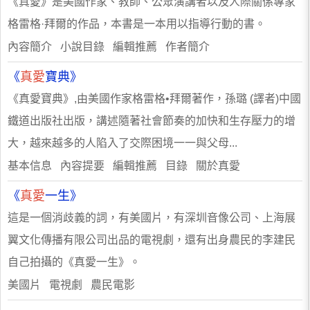
《真愛》是美國作家、教師、公眾演講者以及人際關係專家
格雷格·拜爾的作品，本書是一本用以指導行動的書。
內容簡介 小說目錄 編輯推薦 作者簡介
《
真愛
寶典》
《真愛寶典》,由美國作家格雷格•拜爾著作，孫璐 (譯者)中國
鐵道出版社出版，講述隨著社會節奏的加快和生存壓力的增
大，越來越多的人陷入了交際困境一一與父母...
基本信息 內容提要 編輯推薦 目錄 關於真愛
《
真愛
一生》
這是一個消歧義的詞，有美國片，有深圳音像公司、上海展
翼文化傳播有限公司出品的電視劇，還有出身農民的李建民
自己拍攝的《真愛一生》。
美國片 電視劇 農民電影