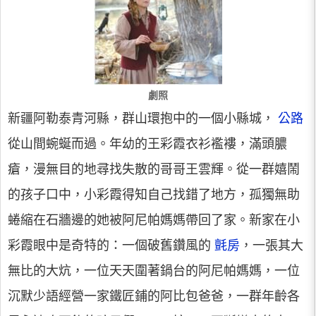
劇照
新疆阿勒泰青河縣，群山環抱中的一個小縣城，
公路
從山間蜿蜒而過。年幼的王彩霞衣衫襤褸，滿頭膿
瘡，漫無目的地尋找失散的哥哥王雲輝。從一群嬉鬧
的孩子口中，小彩霞得知自己找錯了地方，孤獨無助
蜷縮在石牆邊的她被阿尼帕媽媽帶回了家。新家在小
彩霞眼中是奇特的：一個破舊鑽風的
氈房
，一張其大
無比的大炕，一位天天圍著鍋台的阿尼帕媽媽，一位
沉默少語經營一家鐵匠鋪的阿比包爸爸，一群年齡各