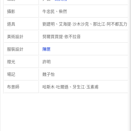
攝影
牛忠民、柴然
道具
劉建明、艾海提·沙木沙克、那比江·阿不都瓦力
美術設計
努爾買買提·依不拉音
服裝設計
陳匣
燈光
許明
場記
魏子怡
布景師
哈斯木·吐爾遜、牙生江·玉素甫