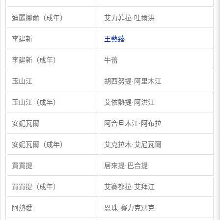
迪麗娜爾（成年）
艾力菲拉·吐爾洪
李建新
王藝臻
李建新（成年）
牛蕾
玉山江
胡西努提·阿里木江
玉山江（成年）
艾依熱提·阿洪江
安妮瓦爾
阿合旦木江·阿布拉
安妮瓦爾（成年）
艾克拉木·艾尼瓦爾
買買提
居來提·巴合提
買買提（成年）
艾賽都拉·艾拜江
阿熱愛
恩珠·賽力克別克