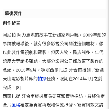
幕後製作
創作背景
阿尼帕·阿力馬洪的故事在新疆家喻戶曉，2009年她的
事跡被報導後，就有很多影視公司關注這個題材，想
以此製作電視劇和電影，但因人物、民族諸多，年代
跨度大等諸多難題，大部分影視公司都放棄了製作的
念頭。2013年9月，導演西爾扎提·牙合甫接到了新疆
天山電影製片廠的
拍攝
任務，限期在2014年1月之前
完成。[8]
西爾扎提·牙合甫經過反覆研究和實地採訪，最終決定
全片
風格
確定為真實再現和情感抒發、寫實與散文詩