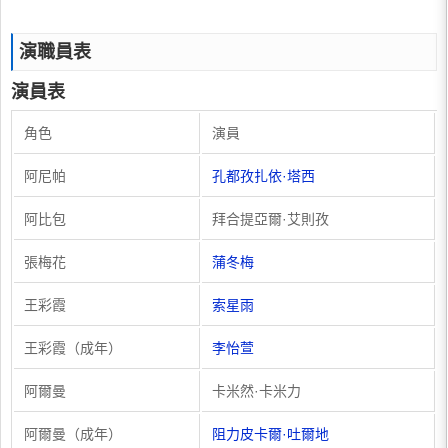
演職員表
演員表
角色
演員
阿尼帕
孔都孜扎依·塔西
阿比包
拜合提亞爾·艾則孜
張梅花
蒲冬梅
王彩霞
索星雨
王彩霞（成年）
李怡萱
阿爾曼
卡米然·卡米力
阿爾曼（成年）
阻力皮卡爾·吐爾地