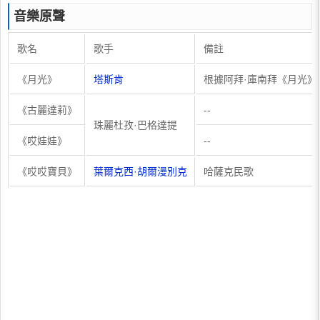
音樂原聲
歌名
歌手
備註
《月光》
塔斯肯
根據阿拜·庫南拜《月光》
《古麗達莉》
--
珠麗杜孜·巴格達提
《哎娃娃》
--
《哎哎寶貝》
葉爾克西·胡爾漫別克
哈薩克民歌