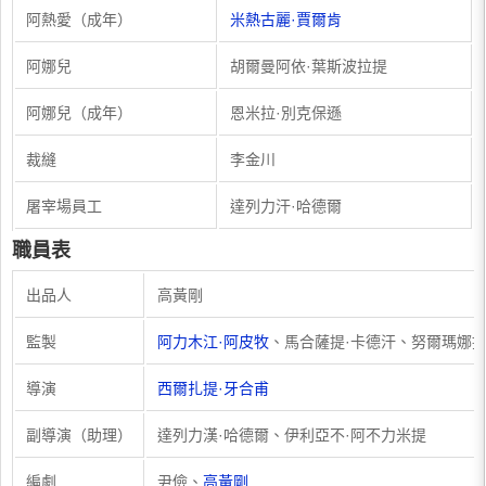
阿熱愛（成年）
米熱古麗·賈爾肯
阿娜兒
胡爾曼阿依·葉斯波拉提
阿娜兒（成年）
恩米拉·別克保遜
裁縫
李金川
屠宰場員工
達列力汗·哈德爾
職員表
出品人
高黃剛
監製
阿力木江·阿皮牧
、馬合薩提·卡德汗、努爾瑪娜提
導演
西爾扎提·牙合甫
副導演（助理）
達列力漢·哈德爾、伊利亞不·阿不力米提
編劇
尹儉、
高黃剛