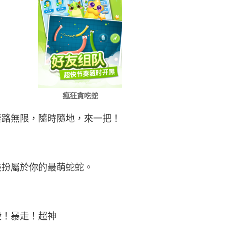
瘋狂貪吃蛇
套路無限，隨時隨地，來一把！
裝扮屬於你的最萌蛇蛇。
殺！暴走！超神