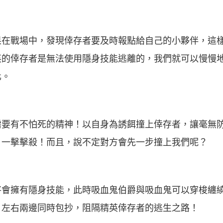
果在戰場中，發現倖存者要及時報點給自己的小夥伴，這
英的倖存者是無法使用隱身技能逃離的，我們就可以慢慢
化。
需要有不怕死的精神！以自身為誘餌撞上倖存者，讓毫無
，一擊擊殺！而且，說不定對方會先一步撞上我們呢？
將會擁有隱身技能，此時吸血鬼伯爵與吸血鬼可以穿梭纏
，左右兩邊同時包抄，阻隔精英倖存者的逃生之路！