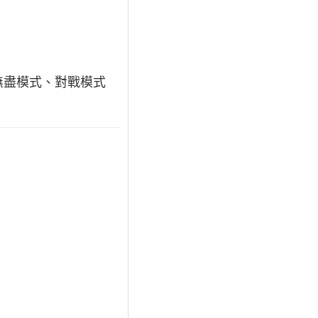
無盡模式、對戰模式
。