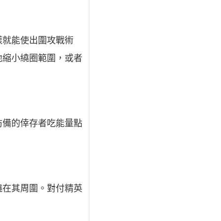
樣就能使出圍攻戰術
地縮小繞圈範圍，或者
防備的倖存者吃能量點
繞在其周圍。對付精英