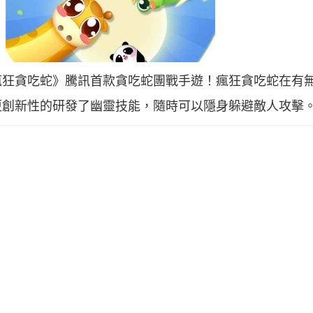
瘋狂貪吃蛇》騰訊首款貪吃蛇團戰手遊！瘋狂貪吃蛇在有
更創新性的研發了幽靈技能，隨時可以隱身躲避敵人攻擊