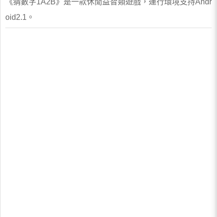
《猜數字1A2B》是一款休閒益智類遊戲，運行環境支持Andr
oid2.1。