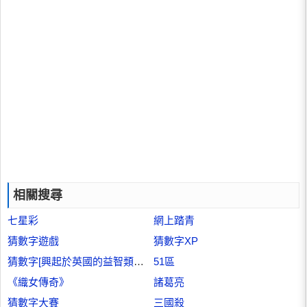
相關搜尋
七星彩
網上踏青
猜數字遊戲
猜數字XP
猜數字[興起於英國的益智類小遊戲]
51區
《織女傳奇》
諸葛亮
猜數字大賽
三國殺