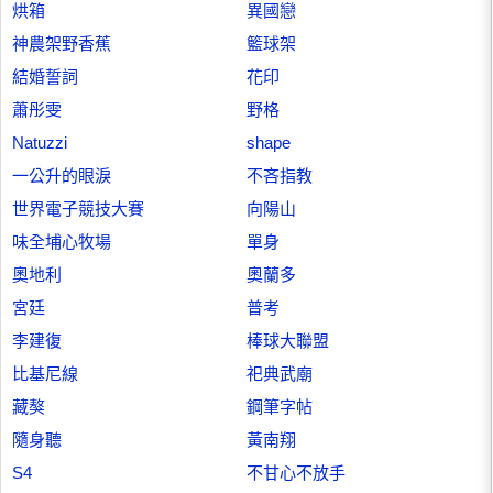
烘箱
異國戀
神農架野香蕉
籃球架
結婚誓詞
花印
蕭彤雯
野格
Natuzzi
shape
一公升的眼淚
不吝指教
世界電子競技大賽
向陽山
味全埔心牧場
單身
奧地利
奧蘭多
宮廷
普考
李建復
棒球大聯盟
比基尼線
祀典武廟
藏獒
鋼筆字帖
隨身聽
黃南翔
S4
不甘心不放手