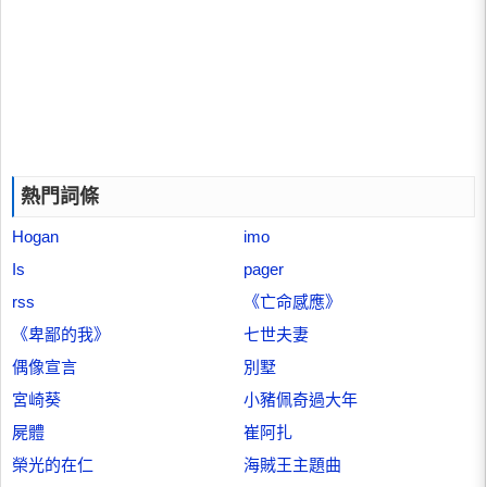
熱門詞條
Hogan
imo
Is
pager
rss
《亡命感應》
《卑鄙的我》
七世夫妻
偶像宣言
別墅
宮崎葵
小豬佩奇過大年
屍體
崔阿扎
榮光的在仁
海賊王主題曲