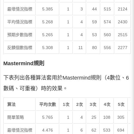
最壞情況指標
5.385
1
3
44
515
2124
平均情況指標
5.268
1
4
59
574
2430
預期步數指標
5.265
1
4
53
560
2515
反饋個數指標
5.308
1
11
80
556
2277
Mastermind規則
下表列出各種算法套用於Mastermind規則（4數位、6
數碼、可重複）時的效果。
算法
平均次數
1次
2次
3次
4次
5次
簡單策略
5.765
1
4
25
108
305
6
最壞情況指標
4.476
1
6
62
533
694