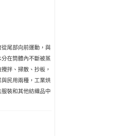
流從尾部向前運動，與
水分在筒體內不斷被蒸
鏇攪拌、掃散、抄板，
業與民用兩種，工業烘
去服裝和其他紡織品中