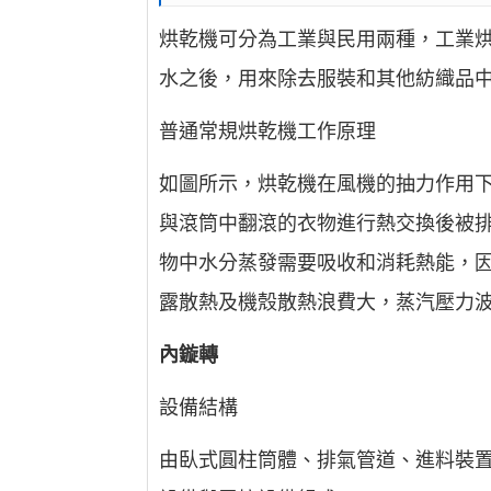
烘乾機可分為工業與民用兩種，工業
水之後，用來除去服裝和其他紡織品
普通常規烘乾機工作原理
如圖所示，烘乾機在風機的抽力作用
與滾筒中翻滾的衣物進行熱交換後被
物中水分蒸發需要吸收和消耗熱能，
露散熱及機殼散熱浪費大，蒸汽壓力
內鏇轉
設備結構
由臥式圓柱筒體、排氣管道、進料裝