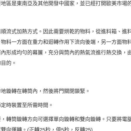
要地區是東南亞及其他開發中國家，並已經打開歐美市場
用順流式加熱方式。因此需要烘乾的物料，從進料箱、進
，物料一方面在重力和迴轉作用下流向後端，另一方面物
筒內形成均勻的幕簾，充分與筒內的熱氣流進行熱交換，
的目的。
勻地鏇轉在轉筒內，然後將門關閉鎖緊。
節定時裝置至所需時間。
要，轉筒鏇轉方向可選擇單向鏇轉和雙向鏇轉。只要將電
向運轉。(正轉25秒，停5秒，反轉25)