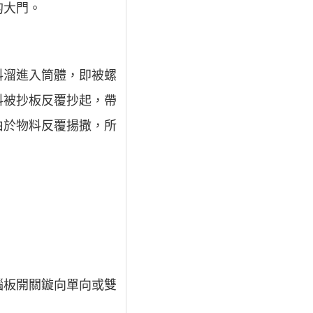
的大門。
料溜進入筒體，即被螺
料被抄板反覆抄起，帶
由於物料反覆揚撒，所
腦板開關鏇向單向或雙