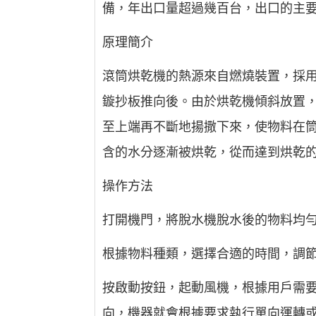
備，年出口量超過幾百台，出口的主
原理簡介
滾筒烘乾機的熱源來自燃燒裝置，採
鏇抄板推向後。由於烘乾機傾斜放置
至上端再不斷地揚撒下來，使物料在
含的水分逐漸被烘乾，從而達到烘乾
操作方法
打開機門，將脫水機脫水後的物料均
根據物料種類，選擇合適的時間，調
按啟動按鈕，起動風機，根據用戶需
向，機器就會根據要求執行單向運轉或雙