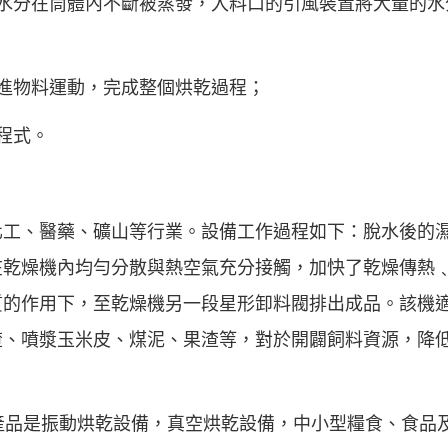
的水分在筒體內不斷被蒸發，入料口的引風裝置將大量的水
進物料運動，完成整個烘乾過程；
程式。
化工、醫藥、礦山等行業。設備工作過程如下：脫水後的
在乾燥機內均勻分散與熱空氣充分接觸，加快了乾燥傳熱
的作用下，至乾燥機另一段星形卸料閥排出成品。該機適
渣、噴漿玉米皮、煤泥、果渣等，對於開闢飼料資源，降
產品是振動烘乾設備，真空烘乾設備，中小型糧食、食品