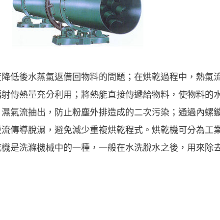
度降低後水蒸氣返備回物料的問題；在烘乾過程中，熱氣
輻射傳熱量充分利用；將熱能直接傳遞給物料，使物料的
、濕氣流抽出，防止粉塵外排造成的二次污染；通過內螺
逆流傳導脫濕，避免減少重複烘乾程式。烘乾機可分為工
乾機是洗滌機械中的一種，一般在水洗脫水之後，用來除