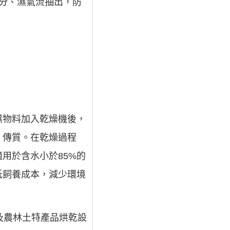
分、濕氣流抽出，防
濕物料加入乾燥機後，
﹑傳質。在乾燥過程
用於含水小於85%的
低飼養成本，減少環境
及農林土特產品烘乾設