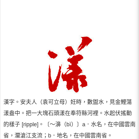
漢字。安夫人（袁可立母）妊時，數盥水，見金鯉蕩
漾盎中。把一大塊石頭漾在奉符縣河裡。水起伏搖動
的樣子 [ripple]。〔～濞（bì）〕a．水名，在中國雲南
省，瀾滄江支流；b．地名，在中國雲南省。