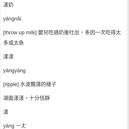
漾奶
yàngnǎi
[throw up milk] 嬰兒吃過奶後吐出，多因一次吃得太
多或太急
漾漾
yàngyàng
[ripple] 水波飄蕩的樣子
湖面漾漾，十分恬靜
漾
yàng ㄧㄤˋ