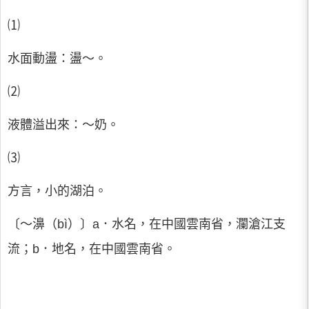
⑴
水面動盪：盪～。
⑵
液體溢出來：～奶。
⑶
方言，小的湖泊。
〔～濞（bì）〕a．水名，在中國雲南省，瀾滄江支
流；b．地名，在中國雲南省。