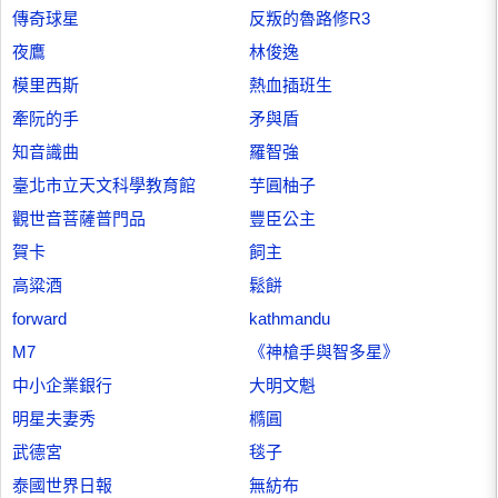
傳奇球星
反叛的魯路修R3
夜鷹
林俊逸
模里西斯
熱血插班生
牽阮的手
矛與盾
知音識曲
羅智強
臺北市立天文科學教育館
芋圓柚子
觀世音菩薩普門品
豐臣公主
賀卡
飼主
高粱酒
鬆餅
forward
kathmandu
M7
《神槍手與智多星》
中小企業銀行
大明文魁
明星夫妻秀
橢圓
武德宮
毯子
泰國世界日報
無紡布