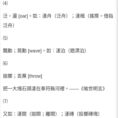
⑷
泛，盪 [oar]。如：漾舟（泛舟）；漾楫（搖槳。借指
泛舟）
⑸
飄動；晃動 [wave]。如：漾泊（猶漂泊）
⑹
拋擲；丟棄 [throw]
把一大塊石頭漾在奉符縣河裡。――《喻世明言》
⑺
又如：漾開（拋開；離開）；漾磚（投擲磚塊）