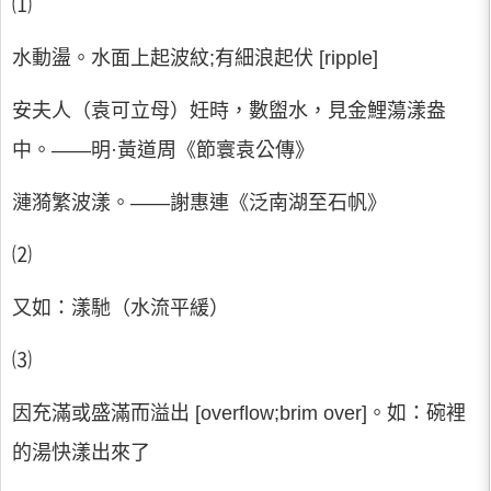
⑴
水動盪。水面上起波紋;有細浪起伏 [ripple]
安夫人（袁可立母）妊時，數盥水，見金鯉蕩漾盎
中。――明·黃道周《節寰袁公傳》
漣漪繁波漾。――謝惠連《泛南湖至石帆》
⑵
又如：漾馳（水流平緩）
⑶
因充滿或盛滿而溢出 [overflow;brim over]。如：碗裡
的湯快漾出來了