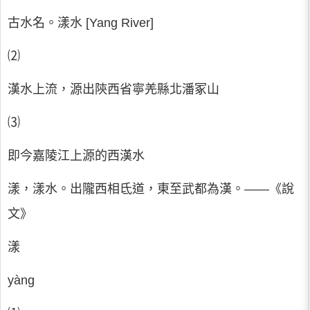
古水名。漾水 [Yang River]
⑵
漢水上流，源出陝西省寧羌縣北潘冢山
⑶
即今嘉陵江上源的西漢水
漾，漾水。出隴西相氐道，東至武都為漢。――《說
文》
漾
yàng