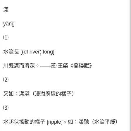
漾
yàng
⑴
水流長 [(of river) long]
川既漾而濟深。――漢·王粲《登樓賦》
⑵
又如：漾漭（漫溢廣遠的樣子）
⑶
水起伏搖動的樣子 [ripple]。如：漾馳（水流平緩）