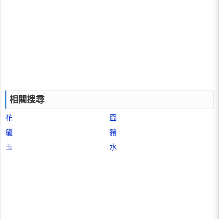
相關搜尋
花
囧
龍
豬
玉
水