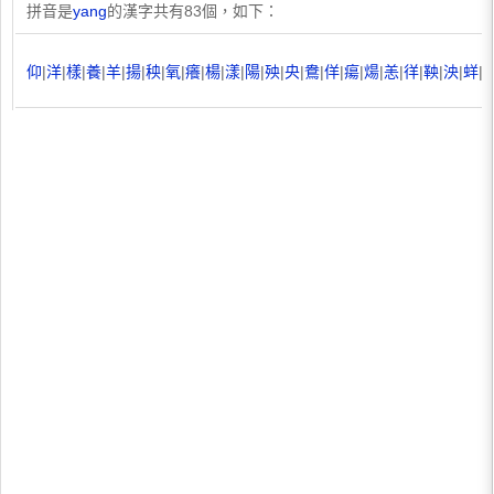
拼音是
yang
的漢字共有83個，如下：
仰
|
洋
|
樣
|
養
|
羊
|
揚
|
秧
|
氧
|
癢
|
楊
|
漾
|
陽
|
殃
|
央
|
鴦
|
佯
|
瘍
|
煬
|
恙
|
徉
|
鞅
|
泱
|
蛘
|