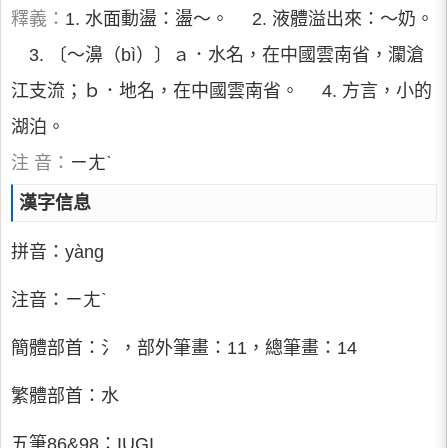
釋義：
1. 水面動盪：盪～。 2. 液體溢出來：～奶。
3. 〔～濞（bì）〕ａ．水名，在中國雲南省，瀾滄
江支流；ｂ．地名，在中國雲南省。 4. 方言，小的
湖泊。
注 音：
ㄧㄤˋ
漢字信息
拼音：yàng
注音：ㄧㄤˋ
簡體部首：氵，部外筆畫：11，總筆畫：14
繁體部首：水
五筆86&98：IUGI