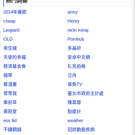
熱門詞條
2014年春節
army
cheap
Henry
Leopard
nicki minaj
OLG
Pornhub
來生緣
多晶矽
天使的幸福
安卓中文網
慈濟基金會
扎克伯格
揚琴
泛舟
看漫畫
章魚TV
等等我
臺北市政府主計處
車前草
陳韋蓉
黃昭堂
黏度計
eos 6d
weather
不鏽鋼鍋
冠狀動脈疾病