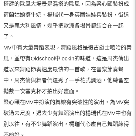
搭建的歐風大場景是混搭的歐風，因為梁心頤裝扮成
荷蘭姑娘擠牛奶、楊瑞代一身英國娃娃兵裝扮，街道
又是義大利風情，幾乎把歐洲各場景都結合在一起
了。
MV中有大量舞蹈表現，舞蹈風格是復古爵士嘻哈的舞
風，並帶有Oldschool中lockin的味道，這是周杰倫出
道以來舞蹈節奏速度最快的一首歌，在音樂節奏聲
中，周杰倫與舞者們還秀了一手花式調酒，他練習空
拋數十次雪克杯才拍出好畫面。
梁心頤在MV中扮演的舞娘有突破性的演出，為MV突
破過去尺度，過去少有舞蹈演出的楊瑞代在MV中也有
別以往，有不少舞蹈演出，楊瑞代心虛自己舞蹈練得
不夠好。