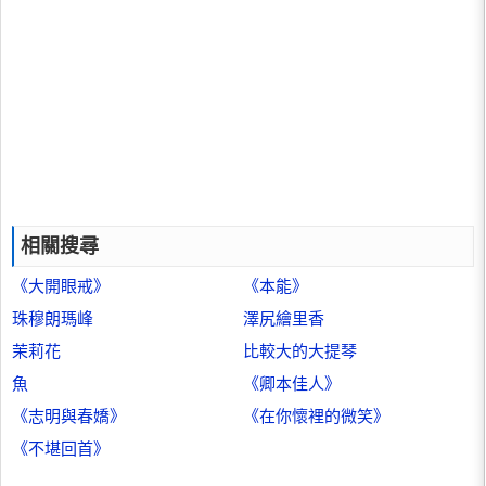
相關搜尋
《大開眼戒》
《本能》
珠穆朗瑪峰
澤尻繪里香
茉莉花
比較大的大提琴
魚
《卿本佳人》
《志明與春嬌》
《在你懷裡的微笑》
《不堪回首》