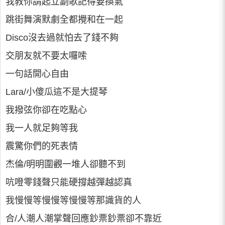
我教你請起立副歌記得要換氣
跳街舞演默劇全都攪和在一起
Disco沒去過就怕去了錢不夠
交朋友就不要太囉嗦
一句話開心自由
Lara/小傻瓜這不是大提琴
我撥弦你卻在吃點心
我一人就足夠等我
震驚你們的死表情
杰倫/明明圍觀一堆人卻聽不到
吭噔零錢聲只能硬撐越彈越認真
我慢慢等慢慢等慢慢等那識貨的人
合/人潮人潮掌聲回應鈔票鈔票卻不靠近