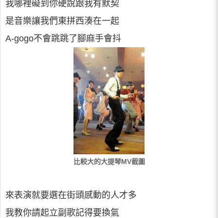
我哪裡礙到你硬說跟我有默契
是音樂讓我們東拼西湊在一起
A-gogo不會跳跳了腳麻手會抖
比較大的大提琴MV截圖
來表演就要選在街頭感動的人才多
我教你請起立副歌記得要換氣