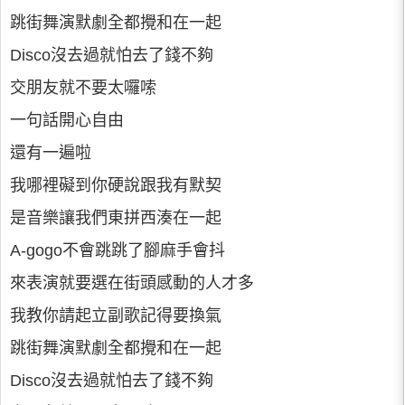
跳街舞演默劇全都攪和在一起
Disco沒去過就怕去了錢不夠
交朋友就不要太囉嗦
一句話開心自由
還有一遍啦
我哪裡礙到你硬說跟我有默契
是音樂讓我們東拼西湊在一起
A-gogo不會跳跳了腳麻手會抖
來表演就要選在街頭感動的人才多
我教你請起立副歌記得要換氣
跳街舞演默劇全都攪和在一起
Disco沒去過就怕去了錢不夠