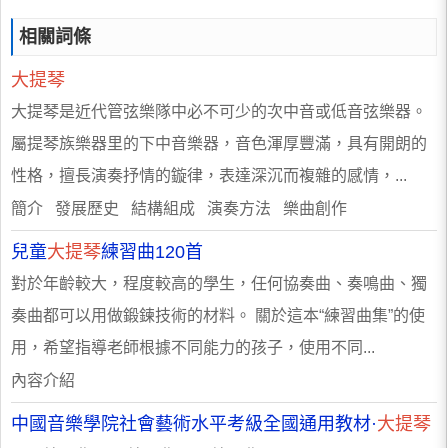
相關詞條
大提琴
大提琴是近代管弦樂隊中必不可少的次中音或低音弦樂器。
屬提琴族樂器里的下中音樂器，音色渾厚豐滿，具有開朗的
性格，擅長演奏抒情的鏇律，表達深沉而複雜的感情，...
簡介 發展歷史 結構組成 演奏方法 樂曲創作
兒童
大提琴
練習曲120首
對於年齡較大，程度較高的學生，任何協奏曲、奏鳴曲、獨
奏曲都可以用做鍛鍊技術的材料。 關於這本“練習曲集”的使
用，希望指導老師根據不同能力的孩子，使用不同...
內容介紹
中國音樂學院社會藝術水平考級全國通用教材·
大提琴