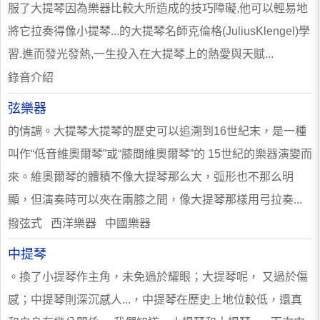
服了大提琴因為樂器比較大所造成的技巧障礙,他可以輕易地
將它拉奏得像小提琴...的大提琴名師克倫格(JuliusKlengel)學
習.進而發光發熱,一生投入在大提琴上的熱愛與天賦...
錄音介紹
弦樂器
的情調。大提琴大提琴的歷史可以追溯到16世紀末，是一種
叫作“低音維奧爾琴”或“膝間維奧爾琴”的 15世紀的樂器演變而
來。維奧爾琴的體積不像大提琴那么大，弧形也不那么明
顯，但演奏時可以夾在兩膝之間，像大提琴那樣用弓拉奏...
撥弦式 西洋樂器 中國樂器
中提琴
。換了小提琴作主角，未免過於耀眼；大提琴呢， 又過於傷
感；中提琴則深沉感人...，中提琴在歷史上地位較低，還真