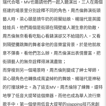
瑞代合唱，MV也邀請他們一起入鏡演出，三人在兩個
搭建的場景里分別詮釋不同的角色，周杰倫飾演街頭
藝人時，梁心頤是擠牛奶的荷蘭姑娘、楊瑞代是英國
娃娃兵，他們兩個是街頭在隔壁搶人潮生意的勁敵，
周杰倫無奈看看吃點心看錶演卻又不給錢的人，又看
到隔壁攤跳舞的舞者拿他的音樂當背景，於是他就故
意不彈奏，看他們怎么辦，周杰倫演出表情豐富，把
街頭藝人的無奈詮釋得淋漓盡致；
而穿梭到另一個場景時，周杰倫則變成了紳士琴師，
梁心頤角色也轉換成風姿綽約的舞娘、楊瑞代是神秘
的打撞球紳士。為了這支MV，周杰倫除了練舞，還特
地學了低音大提琴這個樂器，而他也成為華人流行樂
歌手中，第一個使用低音大提琴的slapping技巧來創