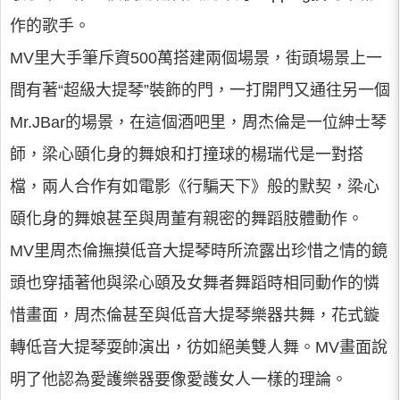
作的歌手。
MV里大手筆斥資500萬搭建兩個場景，街頭場景上一
間有著“超級大提琴”裝飾的門，一打開門又通往另一個
Mr.JBar的場景，在這個酒吧里，周杰倫是一位紳士琴
師，梁心頤化身的舞娘和打撞球的楊瑞代是一對搭
檔，兩人合作有如電影《行騙天下》般的默契，梁心
頤化身的舞娘甚至與周董有親密的舞蹈肢體動作。
MV里周杰倫撫摸低音大提琴時所流露出珍惜之情的鏡
頭也穿插著他與梁心頤及女舞者舞蹈時相同動作的憐
惜畫面，周杰倫甚至與低音大提琴樂器共舞，花式鏇
轉低音大提琴耍帥演出，彷如絕美雙人舞。MV畫面說
明了他認為愛護樂器要像愛護女人一樣的理論。