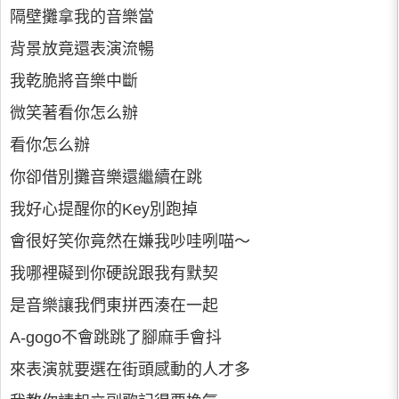
隔壁攤拿我的音樂當
背景放竟還表演流暢
我乾脆將音樂中斷
微笑著看你怎么辦
看你怎么辦
你卻借別攤音樂還繼續在跳
我好心提醒你的Key別跑掉
會很好笑你竟然在嫌我吵哇咧喵～
我哪裡礙到你硬說跟我有默契
是音樂讓我們東拼西湊在一起
A-gogo不會跳跳了腳麻手會抖
來表演就要選在街頭感動的人才多