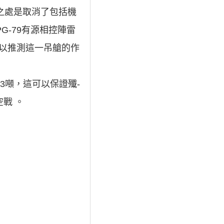
進之處是取消了包括機
G-79有源相控陣雷
以推測這一吊艙的作
3噸，這可以保證殲-
戰 。