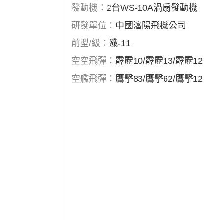
發動機：
2台WS-10A渦扇發動機
研發單位：
中國瀋陽飛機公司
前型/級：
殲-11
空空飛彈：
霹靂10/霹靂13/霹靂12
空艦飛彈：
鷹擊83/鷹擊62/鷹擊12