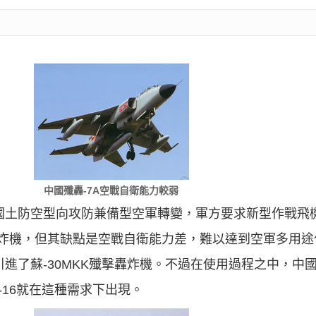
中國殲轟-7A空戰自衛能力較弱
由國土防空型向攻防兼備型空軍轉變，軍方要求新型作戰飛
轟炸機，但其缺點是空戰自衛能力差，難以達到空軍多用途
進了蘇-30MKK殲擊轟炸機。不過在使用過程之中，中國
-16就在這種需求下出現。