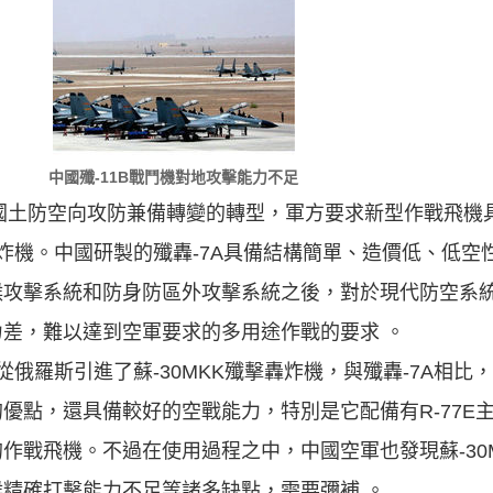
中國殲-11B戰鬥機對地攻擊能力不足
由國土防空向攻防兼備轉變的轉型，軍方要求新型作戰飛機
轟炸機。中國研製的殲轟-7A具備結構簡單、造價低、低空
候攻擊系統和防身防區外攻擊系統之後，對於現代防空系
差，難以達到空軍要求的多用途作戰的要求 。
俄羅斯引進了蘇-30MKK殲擊轟炸機，與殲轟-7A相比，蘇
優點，還具備較好的空戰能力，特別是它配備有R-77E
作戰飛機。不過在使用過程之中，中國空軍也發現蘇-30
精確打擊能力不足等諸多缺點，需要彌補 。