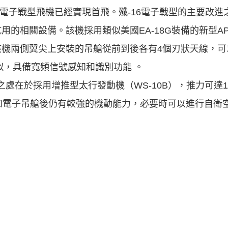
-16電子戰型飛機已經實現首飛。殲-16電子戰型的主要改
的相關設備。該機採用類似美國EA-18G裝備的新型AP
該機兩側翼尖上安裝的吊艙從前到後各有4個刃狀天線，可
類似，具備寬頻信號感知和識別功能 。
之處在於採用增推型太行發動機（WS-10B），推力可達1
和電子吊艙後仍有較強的機動能力，必要時可以進行自衛空