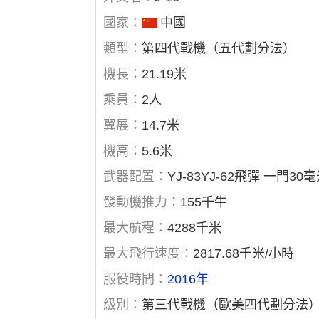
國家：
中國
類型：
第四代戰機（五代劃分法）
機長：
21.19米
乘員：
2人
翼展：
14.7米
機高：
5.6米
武器配置：
YJ-83YJ-62飛彈 一門3
發動機推力：
155千牛
最大航程：
4288千米
最大飛行速度：
2817.68千米/小時
服役時間：
2016年
級別：
第三代戰機（歐美四代劃分法