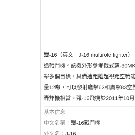
殲-16（英文：J-16 multirole
途戰鬥機。該機外形參考俄式蘇-30M
擊多個目標，具備遠距離超視距空戰能
量12噸，可以發射鷹擊62和鷹擊83空
轟炸機相當。殲-16飛機於2011年1
基本信息
中文名稱：
殲-16戰鬥機
外文名：
J-16