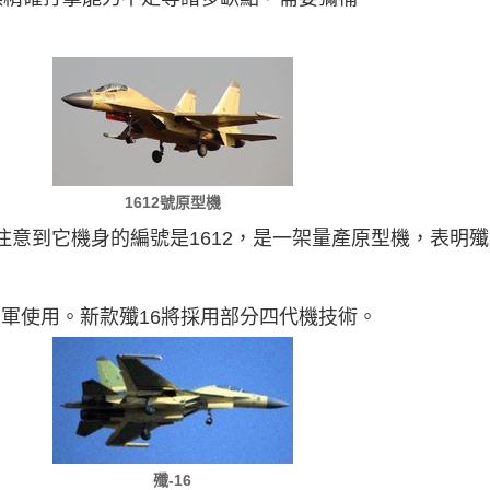
1612號原型機
注意到它機身的編號是1612，是一架量產原型機，表明殲
國空軍使用。新款殲16將採用部分四代機技術。
殲-16