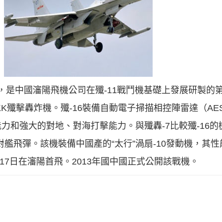
 fighter），是中國瀋陽飛機公司在殲-11戰鬥機基礎上發展
KK殲擊轟炸機。殲-16裝備自動電子掃描相控陣雷達（AE
力和強大的對地、對海打擊能力。與殲轟-7比較殲-16
對艦飛彈。該機裝備中國產的“太行”渦扇-10發動機，其性能
0月17日在瀋陽首飛。2013年國中國正式公開該戰機。