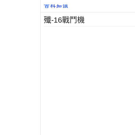
殲-16戰鬥機