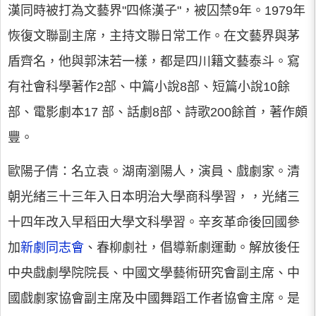
漢同時被打為文藝界"四條漢子"，被囚禁9年。1979年
恢復文聯副主席，主持文聯日常工作。在文藝界與茅
盾齊名，他與郭沫若一樣，都是四川籍文藝泰斗。寫
有社會科學著作2部、中篇小說8部、短篇小說10餘
部、電影劇本17 部、話劇8部、詩歌200餘首，著作頗
豐。
歐陽子倩：名立袁。湖南瀏陽人，演員、戲劇家。清
朝光緒三十三年入日本明治大學商科學習，，光緒三
十四年改入早稻田大學文科學習。辛亥革命後回國參
加
新劇同志會
、春柳劇社，倡導新劇運動。解放後任
中央戲劇學院院長、中國文學藝術研究會副主席、中
國戲劇家協會副主席及中國舞蹈工作者協會主席。是