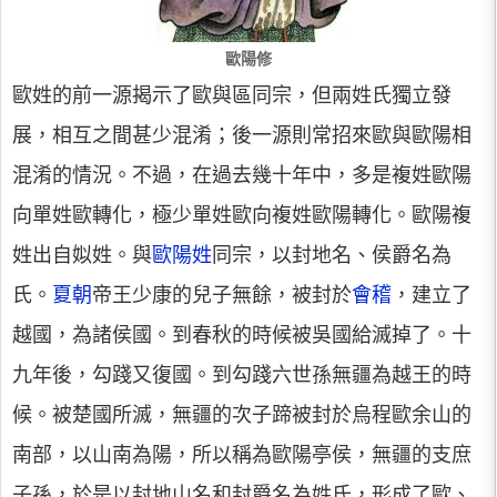
歐陽修
歐姓的前一源揭示了歐與區同宗，但兩姓氏獨立發
展，相互之間甚少混淆；後一源則常招來歐與歐陽相
混淆的情況。不過，在過去幾十年中，多是複姓歐陽
向單姓歐轉化，極少單姓歐向複姓歐陽轉化。歐陽複
姓出自姒姓。與
歐陽姓
同宗，以封地名、侯爵名為
氏。
夏朝
帝王少康的兒子無餘，被封於
會稽
，建立了
越國，為諸侯國。到春秋的時候被吳國給滅掉了。十
九年後，勾踐又復國。到勾踐六世孫無疆為越王的時
候。被楚國所滅，無疆的次子蹄被封於烏程歐余山的
南部，以山南為陽，所以稱為歐陽亭侯，無疆的支庶
子孫，於是以封地山名和封爵名為姓氏，形成了歐、