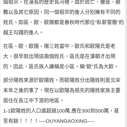
個祖宗，在漫長的歷史長河裡，由於逃亡、遷徙、避
難以及其它原因，同一個祖宗的後人分別擁有不同的
姓氏。如區、歐、歐陽都是春秋時代那位“臥薪嘗膽”的
越王勾踐的後人。
在區、歐、歐陽、陽三姓當中，歐氏和歐陽氏是老
大，很早就出現這兩個姓氏，區氏是在漢朝才出現
的，因此，區氏族人謙稱是小區，稱“歐”氏為大歐。
部分陽姓來源於歐陽姓，而歐陽姓分出陽姓則是北宋
末年之後的事了，現在以歐陽為祖先的陽姓家族主要
居住在長江中下游的地區。
1-1歐陽姓的人口遠超過100萬,應在300到500萬，甚
至有餘！！！！----OUYANGAOXING----