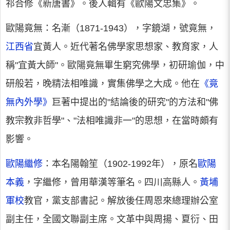
祁合修《新唐書》。後人輯有《歐陽文忠集》。
歐陽竟無：名漸（1871-1943），字鏡湖，號竟無，
江西省
宜黃人。近代著名佛學家思想家、教育家，人
稱"宜黃大師"。歐陽竟無畢生窮究佛學，初研瑜伽，中
研般若，晚精法相唯識，實集佛學之大成。他在
《竟
無內外學》
巨著中提出的"結論後的研究"的方法和"佛
教宗教非哲學"、"法相唯識非一"的思想，在當時頗有
影響。
歐陽繼修
：本名陽翰笙（1902-1992年），原名
歐陽
本義
，字繼修，曾用華漢等筆名。四川高縣人。
黃埔
軍校
教官，黨支部書記。解放後任周恩來總理辦公室
副主任，全國文聯副主席。文革中與周揚、夏衍、田