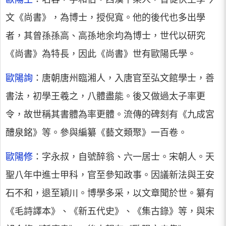
文《尚書》，為博士，授倪寬。他的後代也多出學
者，其曾孫孫高、高孫地余均為博士，世代以研究
《尚書》為特長，因此《尚書》世有歐陽氏學。
歐陽詢
：唐朝唐州臨湘人，入唐官至弘文館學士，善
書法，初學王羲之，八體盡能。後又做過太子率更
令，故世稱其書體為率更體。流傳的碑刻有《九成宮
醴泉銘》等。參與編纂《藝文類聚》一百卷。
歐陽修
：字永叔，自號醉翁、六一居士。宋朝人。天
聖八年中進士甲科，官至參知政事。因議新法與王安
石不和，退至穎川。博學多采，以文章聞於世。纂有
《毛詩譯本》、《新五代史》、《集古錄》等，與宋