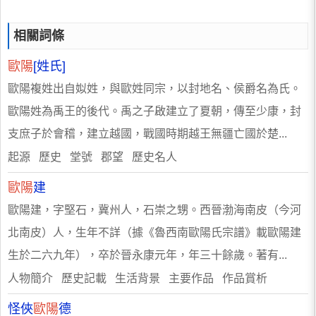
相關詞條
歐陽
[姓氏]
歐陽複姓出自姒姓，與歐姓同宗，以封地名、侯爵名為氏。
歐陽姓為禹王的後代。禹之子啟建立了夏朝，傳至少康，封
支庶子於會稽，建立越國，戰國時期越王無疆亡國於楚...
起源 歷史 堂號 郡望 歷史名人
歐陽
建
歐陽建，字堅石，冀州人，石崇之甥。西晉渤海南皮（今河
北南皮）人，生年不詳（據《魯西南歐陽氏宗譜》載歐陽建
生於二六九年），卒於晉永康元年，年三十餘歲。著有...
人物簡介 歷史記載 生活背景 主要作品 作品賞析
怪俠
歐陽
德