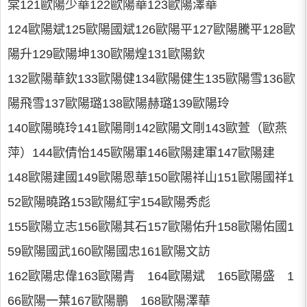
棠121歐陽少華122歐陽華123歐陽澤華
124歐陽斌125歐陽國斌126歐陽平127歐陽騰平128歐
陽升129歐陽坤130歐陽煌131歐陽欽
132歐陽華欽133歐陽健134歐陽健生135歐陽雪136歐
陽飛雪137歐陽璐138歐陽赫璐139歐陽玲
140歐陽曉玲141歐陽剛142歐陽文剛143歐萱（歐燕
萍）144歐倩怡145歐陽軍146歐陽建軍147歐陽建
148歐陽建國149歐陽恩華150歐陽祥山151歐陽國祥1
52歐陽曉路153歐陽紅宇154歐陽秀彪
155歐陽立志156歐陽其石157歐陽佑升158歐陽佑國1
59歐陽國武160歐陽國忠161歐陽文訪
162歐陽忠偉163歐陽青 164歐陽斌 165歐陽盛 1
66歐陽一葉167歐陽鵬 168歐陽澤華