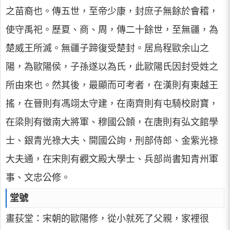
之苗裔也。傳五世，至帝少康，封庶子無餘於會稽，
使守禹祀。歷夏、商、周，傳二十餘世，至無疆，為
楚威王所滅。無疆子蹄復受楚封。居烏程歐余山之
陽，為歐陽侯，子孫遂以為氏，此歐陽氏因封受姓之
所由來也。然其後，最顯而可考者，在漢則有東越王
搖，在晉則有馮翊太守建，在南齊則有屯騎校尉寶，
在梁則有徵南大將軍、穆國公頠，在唐則有弘文館學
士、銀青光祿大夫、開國公詢，刑部侍郎、金紫光祿
大夫通，在宋則有觀文殿大學士、兵部尚書知青州軍
事、文忠公修。
堂號
畫荻堂：宋朝的歐陽修，從小就死了父親，家裡很