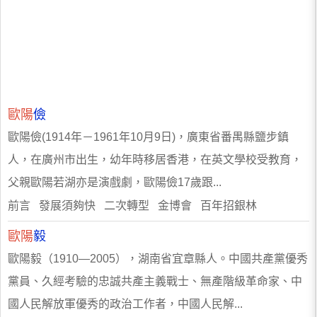
歐陽
儉
歐陽儉(1914年－1961年10月9日)，廣東省番禺縣鹽步鎮
人，在廣州市出生，幼年時移居香港，在英文學校受教育，
父親歐陽若湖亦是演戲劇，歐陽儉17歲跟...
前言 發展須夠快 二次轉型 金博會 百年招銀林
歐陽
毅
歐陽毅（1910—2005），湖南省宜章縣人。中國共產黨優秀
黨員、久經考驗的忠誠共產主義戰士、無產階級革命家、中
國人民解放軍優秀的政治工作者，中國人民解...