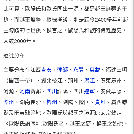
此可見，歐陽氏和歐氏同出一源，都是越王無疆的子
孫，而越王無疆，根據考證，則是距今2400多年前越
王勾踐的七世孫。換言之，歐陽氏和歐的得姓歷史，
大致2000年。
遷徙分布
主要分布在江西
吉安
、
萍鄉
、
永豐
、
萬載
、福建三明
（閩西一帶）、湖北枝江、荊州、
潛江
、廣東廣州、
河源、
河南
新鄭、
四川
綿陽、四川
遂寧
、安徽阜陽、
滁州
、湖南長沙、
郴州
、瀏陽、隆回、
貴州
、廣西滕
縣及田東縣等地。歐陽氏與越國之淵源唐太宗敕定
《歐陽氏譜序》:歐陽氏者，越王之裔，搖王之始也。