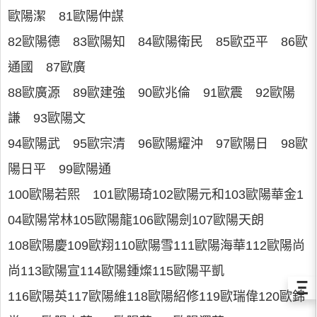
歐陽潔 81歐陽仲謀
82歐陽德 83歐陽知 84歐陽衛民 85歐亞平 86歐
通國 87歐廣
88歐廣源 89歐建強 90歐兆倫 91歐震 92歐陽
謙 93歐陽文
94歐陽武 95歐宗清 96歐陽耀沖 97歐陽日 98歐
陽日平 99歐陽通
100歐陽若熙 101歐陽琦102歐陽元和103歐陽華金1
04歐陽常林105歐陽龍106歐陽劍107歐陽天朗
108歐陽慶109歐翔110歐陽雪111歐陽海華112歐陽尚
尚113歐陽宣114歐陽鍾燦115歐陽平凱
Ξ
116歐陽英117歐陽維118歐陽紹修119歐瑞偉120歐錦