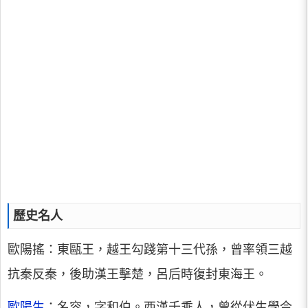
歷史名人
歐陽搖：東甌王，越王勾踐第十三代孫，曾率領三越
抗秦反秦，後助漢王擊楚，呂后時復封東海王。
歐陽生
：名容，字和伯。西漢千乘人，曾從伏生學今