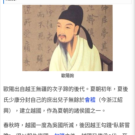
歐陽詢
歐陽出自越王無疆的次子蹄的後代。夏朝初年，夏後
氏少康分封自己的庶出兒子無餘於
會稽
（今浙江紹
興），建立越國，作為夏朝的諸侯國之一。
春秋時，越國一度為吳國所滅，後因越王勾踐“臥薪嘗