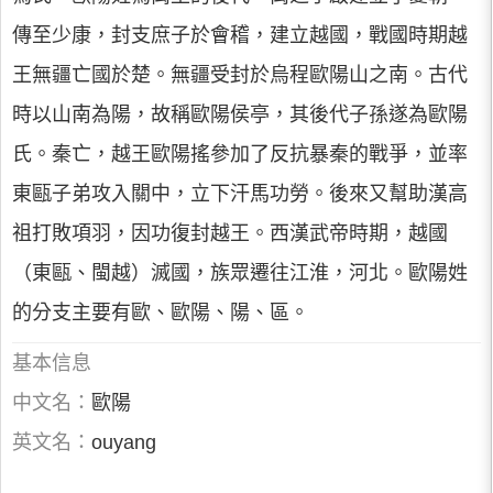
傳至少康，封支庶子於會稽，建立越國，戰國時期越
王無疆亡國於楚。無疆受封於烏程歐陽山之南。古代
時以山南為陽，故稱歐陽侯亭，其後代子孫遂為歐陽
氏。秦亡，越王歐陽搖參加了反抗暴秦的戰爭，並率
東甌子弟攻入關中，立下汗馬功勞。後來又幫助漢高
祖打敗項羽，因功復封越王。西漢武帝時期，越國
（東甌、閩越）滅國，族眾遷往江淮，河北。歐陽姓
的分支主要有歐、歐陽、陽、區。
基本信息
中文名：
歐陽
英文名：
ouyang