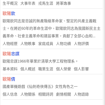
生平概況 大事年表 戎馬生涯 將軍逸事
歐陽
欽
歐陽欽同志是忠誠的無產階級革命家、堅定的共產主義戰
士。在將近60年的革命生涯中，歐陽欽同志為我國新民主主
義革命、社會主義革命和建設事業，貢獻了全部心血和...
人物經歷 人物軼事 家庭成員 人物功績 人物評價
歐陽
忠謀
歐陽忠謀1966年畢業於清華大學工程物理系。
基本資料 個人概述 職業生涯 個人榮譽 個人影響
歐陽
倩
國產單機遊戲《仙劍奇俠傳五》女性角色之一
個人信息 人物關係 相關詩詞 劇情相關 人物語錄