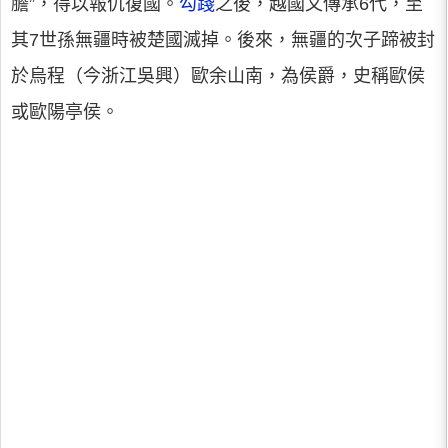
膽”，得以報仇復國。
勾踐
之後，越國又傳承6代，至
其7世孫無疆時被楚國滅掉。後來，無疆的次子蹄被封
於烏程（今浙江吳興）歐余山南，為侯爵，史稱歐侯
或歐陽亭侯。