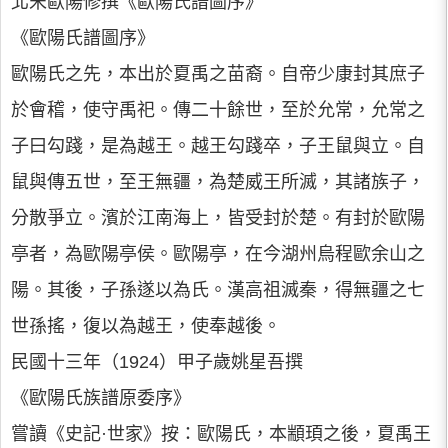
北宋歐陽修撰《歐陽氏譜圖序》
《歐陽氏譜圖序》
歐陽氏之先，本出於夏禹之苗裔。自帝少康封其庶子
於會稽，使守禹祀。傳二十餘世，至於允常，允常之
子曰勾踐，是為越王。越王勾踐卒，子王鼠與立。自
鼠與傳五世，至王無疆，為楚威王所滅，其諸族子，
分散爭立。濱於江南海上，皆受封於楚。有封於歐陽
亭者，為歐陽亭侯。歐陽亭，在今湖州烏程歐余山之
陽。其後，子孫遂以為氏。漢高祖滅秦，得無疆之七
世孫搖，復以為越王，使奉越後。
民國十三年（1924）甲子歲姚星吾撰
《歐陽氏族譜原委序》
嘗讀《史記·世家》按：歐陽氏，本顓頊之後，夏禹王