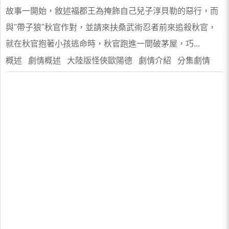
故事一開始，敘述福郡王為掩飾自己兒子淳貝勒的惡行，而
與"帶子狼"秋官作對，並請來扶桑武術忍者前來追殺秋官，
就在秋官抱著小孩逃命時，秋官跑進一間破茅屋，巧...
概述 劇情概述 大陸版怪俠歐陽德 劇情介紹 分集劇情