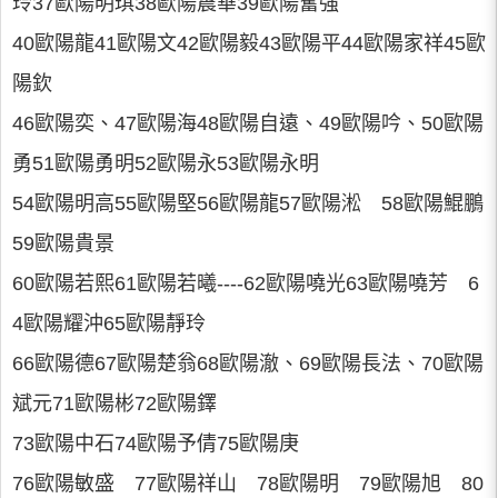
玲37歐陽明琪38歐陽震華39歐陽奮強
40歐陽龍41歐陽文42歐陽毅43歐陽平44歐陽家祥45歐
陽欽
46歐陽奕、47歐陽海48歐陽自遠、49歐陽吟、50歐陽
勇51歐陽勇明52歐陽永53歐陽永明
54歐陽明高55歐陽堅56歐陽龍57歐陽淞 58歐陽鯤鵬
59歐陽貴景
60歐陽若熙61歐陽若曦----62歐陽嘵光63歐陽嘵芳 6
4歐陽耀沖65歐陽靜玲
66歐陽德67歐陽楚翁68歐陽澈、69歐陽長法、70歐陽
斌元71歐陽彬72歐陽鐸
73歐陽中石74歐陽予倩75歐陽庚
76歐陽敏盛 77歐陽祥山 78歐陽明 79歐陽旭 80