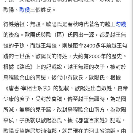
歐陽、
歐侯
三個姓氏。
得姓始祖：無疆。歐陽氏是春秋時代著名的越王
勾踐
的後裔。歐陽氏與歐（區）氏同出一源，都是越王無
疆的子孫，而越王無疆，則是距今2400多年前越王勾
踐的七世孫。歐陽氏的得姓，大約有2000年的歷史。
根據《路氏》上的記載說，越王無疆的次子，被封於
烏程歐余山的南邊，後代中有歐氏，歐陽氏。根據
《唐書·宰相世系表》的記載，歐陽姓出自姒姓，夏帝
少康的庶子，受封於會稽，傳至越王無疆時，為楚國
所滅，無疆的兒子蹄，改封烏程歐余山南方，為歐陽
亭侯，子孫就以歐陽為氏。據《郡望百家姓》記載，
歐陽氏望族居於渤海郡，就是現在的河北省滄縣。由