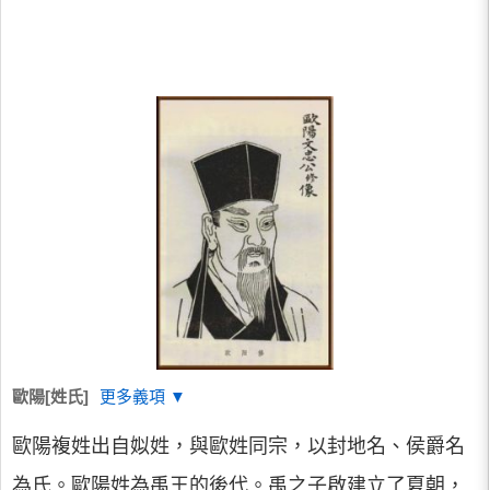
歐陽[姓氏]
更多義項 ▼
歐陽複姓出自姒姓，與歐姓同宗，以封地名、侯爵名
為氏。歐陽姓為禹王的後代。禹之子啟建立了夏朝，