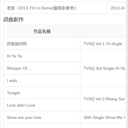
老歌（2013 JYJ in Dome(翻唱金東律)）
2013-04-
詞曲創作
作品名稱
你無論何時
TVXQ Vol.1-Tri-Angle
Hi Ya Ya
Whisper Of...
TVXQ 3rd Single-Hi Ya 
I wish…
Tonight
TVXQ Vol.2-Rising Sun
Love after Love
Show me your love
05th Single-Show Me Yo