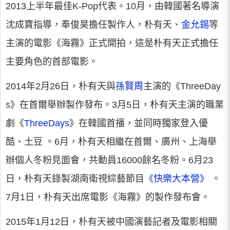
2013上半年最佳K-Pop代表。10月，由韓國著名導演
沈成寶指導，奉俊昊擔任製作人，朴有天、
金允錫
等
主演的電影《海霧》正式開拍，這是朴有天正式擔任
主要角色的首部電影。
2014年2月26日，朴有天與
孫賢周
主演的《ThreeDay
s》在首爾舉辦製作發布。3月5日，朴有天主演的職業
劇《
ThreeDays
》在韓國首播，並同時獨家登入優
酷、土豆 。6月，朴有天相繼在首爾、廣州、上海舉
辦個人冬粉見面會，共動員16000餘名冬粉。6月23
日，朴有天錄製湖南衛視綜藝節目
《快樂大本營》
。
7月1日，朴有天出席電影《海霧》的製作發布會。
2015年1月12日，朴有天被中國演藝記者及電影相關