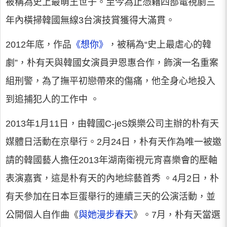
被稱為史上最萌王世子。至今為止憑藉四部電視劇三
年內橫掃韓國無線3台演技賞獲得大滿貫。
2012年底，作品
《想你》
，被稱為“史上最虐心的韓
劇”，朴有天與韓國女演員尹恩惠合作，飾演一名重案
組刑警，為了撫平初戀帶來的傷痛，他全身心地投入
到追捕犯人的工作中 。
2013年1月11日，由韓國C-jeS娛樂公司主辦的朴有天
媒體日活動在京舉行。2月24日，朴有天作為唯一被邀
請的韓國藝人擔任2013年湖南衛視元宵喜樂會的壓軸
表演嘉賓，這是朴有天的內地綜藝首秀 。4月2日，朴
有天參加在日本巨蛋舉行的連續三天的公演活動，並
公開個人自作曲《
與她漫步春天
》。7月，朴有天當選