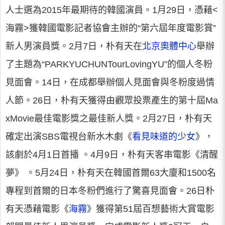
人士選為2015年最期待的韓國演員。1月29日，憑藉<
海霧>獲韓國電影記者協會主辦的“第六屆年度電影賞”
新人男演員獎。2月7日，朴有天在
北京奧體中心
舉辦
了主題為“PARKYUCHUNTourLovingYU”的個人冬粉
見面會。14日，在成都舉辦個人見面會與冬粉度過情
人節。26日，朴有天獲得由觀眾投票產生的第十屆Ma
xMovie最佳電影獎之最佳新人獎。2月27日，朴有天
確定出演SBS電視台新水木劇《
看見味道的少女
》，
該劇於4月1日首播 。4月9日，朴有天客串電影《清醒
夢》 。5月24日，朴有天在韓國首爾63大廈和1500名
專程到首爾的日本冬粉們進行了驚喜見面會。26日朴
有天憑藉電影《
海霧
》獲得第51屆百想藝術大賞電影