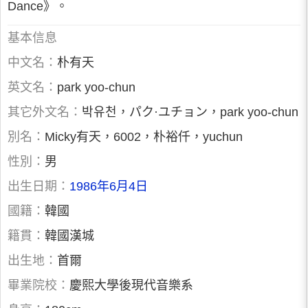
Dance》。
基本信息
中文名：
朴有天
英文名：
park yoo-chun
其它外文名：
박유천，パク·ユチョン，park yoo-chun
別名：
Micky有天，6002，朴裕仟，yuchun
性別：
男
出生日期：
1986年6月4日
國籍：
韓國
籍貫：
韓國漢城
出生地：
首爾
畢業院校：
慶熙大學後現代音樂系