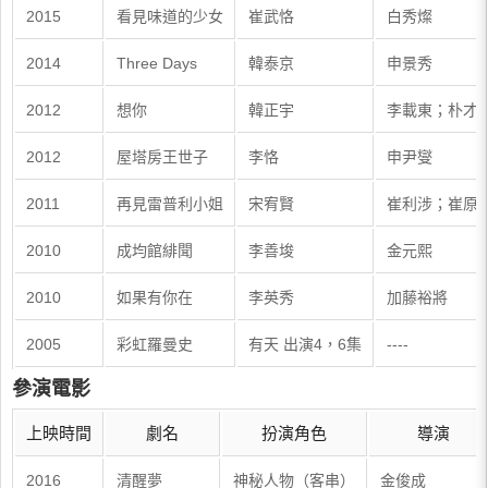
2015
看見味道的少女
崔武恪
白秀燦
2014
Three Days
韓泰京
申景秀
2012
想你
韓正宇
李載東；朴才
2012
屋塔房王世子
李恪
申尹燮
2011
再見雷普利小姐
宋宥賢
崔利涉；崔原
2010
成均館緋聞
李善埈
金元熙
2010
如果有你在
李英秀
加藤裕將
2005
彩虹羅曼史
有天 出演4，6集
----
參演電影
上映時間
劇名
扮演角色
導演
2016
清醒夢
神秘人物（客串）
金俊成