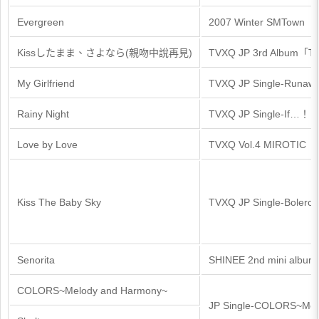
Evergreen
2007 Winter SMTown
Kissしたまま、さよなら(親吻中說再見)
TVXQ JP 3rd Album「T
My Girlfriend
TVXQ JP Single-Runaway
Rainy Night
TVXQ JP Single-If…！？ 
Love by Love
TVXQ Vol.4 MIROTIC
Kiss The Baby Sky
TVXQ JP Single-Boler
Senorita
SHINEE 2nd mini alb
COLORS~Melody and Harmony~
JP Single-COLORS~Melo