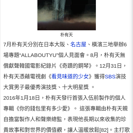
朴有天
7月朴有天分別在日本大阪、
名古屋
、橫濱三地舉辦6
場專題“ALLABOUTYU”個人見面會。8月，朴有天無
償獻聲韓國電影紀錄片《奇蹟的鋼琴》。12月31日，
朴有天憑藉電視劇《
看見味道的少女
》獲得
SBS
演技
大賞男子最優秀演技獎、十大明星獎 。
2016年1月18日，朴有天發行首張入伍前製作的個人
專輯《你的錢包里有多少愛》。 這張專輯由朴有天親
自擔當製作人和聲樂總監，表現他長期以來收集的珍
貴故事和對世界的價值觀，讓人溫暖放鬆[82]。主打歌