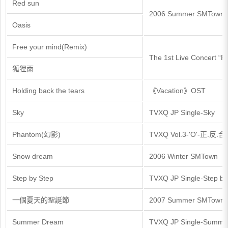
Red sun
2006 Summer SMTown
Oasis
Free your mind(Remix)
The 1st Live Concert “R
狐狸雨
Holding back the tears
《Vacation》OST
Sky
TVXQ JP Single-Sky
Phantom(幻影)
TVXQ Vol.3-'O'-正.反.合
Snow dream
2006 Winter SMTown
Step by Step
TVXQ JP Single-Step by
一個夏天的聖誕節
2007 Summer SMTown
Summer Dream
TVXQ JP Single-Summe