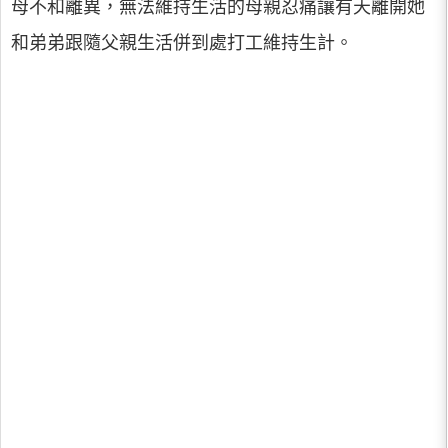
母不和離異，無法維持生活的母親忍痛讓有天離開她
和弟弟跟隨父親生活併到處打工維持生計。