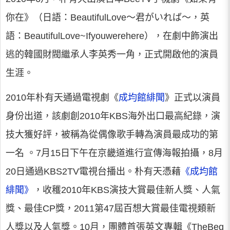
你在》（日語：BeautifulLove～君がいれば～，英
語：BeautifulLove~Ifyouwerehere），在劇中飾演出
逃的韓國財閥繼承人李英秀一角，正式開啟他的演員
生涯。
2010年朴有天通過電視劇《
成均館緋聞
》正式以演員
身份出道，該劇創2010年KBS海外出口最高紀錄，演
技大獲好評，被稱為從偶像歌手轉為演員最成功的第
一名 。7月15日下午在京畿道進行宣傳海報拍攝，8月
20日通過KBS2TV電視台播出。朴有天憑藉
《成均館
緋聞》
，收穫2010年KBS演技大賞最佳新人獎、人氣
獎、最佳CP獎，2011第47屆百想大賞最佳電視類新
人獎以及人氣獎。10月，團體首張英文專輯《TheBeg