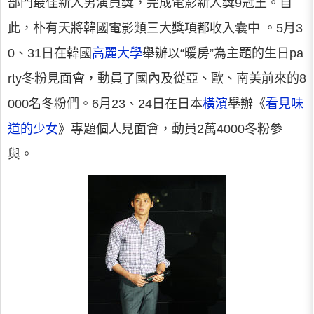
部門最佳新人男演員獎，完成電影新人獎9冠王。自
此，朴有天將韓國電影類三大獎項都收入囊中 。5月3
0、31日在韓國
高麗大學
舉辦以“暖房”為主題的生日pa
rty冬粉見面會，動員了國內及從亞、歐、南美前來的8
000名冬粉們。6月23、24日在日本
橫濱
舉辦《
看見味
道的少女
》專題個人見面會，動員2萬4000冬粉參
與。