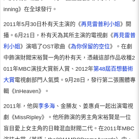
inning》在全球發行。
2011年5月30日朴有天主演的《
再見雷普利小姐
》開
播。6月21日，朴有天為其所主演的電視劇《
再見雷普
利小姐
》演唱了OST歌曲《
為你保留的空位
》。在劇
中飾演財閥宋裕賢一角的朴有天，憑藉這部作品收穫2
011年MBC演技大賞新人賞、2012年
第48屆百想藝術
大賞
電視劇部門人氣獎。9月28日，發行第二張團體專
輯《InHeaven》。
2011年，他與
李多海
、金勝友、姜惠貞一起出演電視
劇《MissRipley》。他所飾演的男主角宋裕賢是一位
盲目愛上女主角的日韓混血財閥二代。在2011年MBC