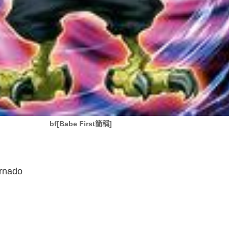
bf[Babe First簡稱]
rnado