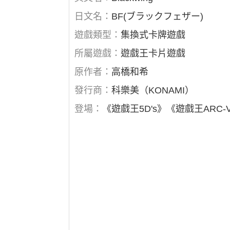
日文名：
BF(ブラックフェザー)
遊戲類型：
集換式卡牌遊戲
所屬遊戲：
遊戲王卡片遊戲
原作者：
高橋和希
發行商：
科樂美（KONAMI）
登場：
《遊戲王5D's》《遊戲王ARC-