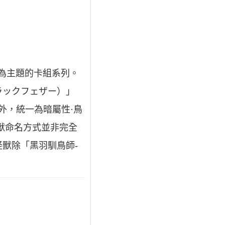
喚為主題的卡組系列。
ラックフェザー）」
」外，統一為暗屬性·鳥
獸命名方式並非完全
獸除「黑羽馴鳥師-