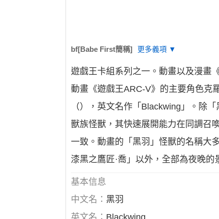
bf[Babe First簡稱]
更多義項 ▼
遊戲王卡組系列之一。動畫以及漫畫《
動畫《遊戲王ARC-V》的主要角色克
（），英文名作「Blackwing」。
獸族怪獸，其快速展開能力在同調召喚
一致。動畫的「黑羽」怪獸的名稱大多
漆黑之鷹匠·喬」以外，全部為夜晚的
基本信息
中文名：
黑羽
英文名：
Blackwing