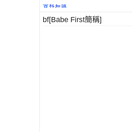
bf[Babe First簡稱]