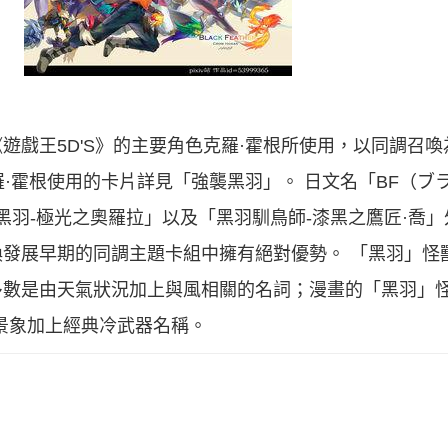
遊戲王5D'S》的主要角色克羅·霍根所使用，以同調召
羅·霍根使用的卡片詳見「強襲黑羽」。 日文名「BF（ブ
除「黑羽-極光之奧羅拉」以及「黑羽馴鳥師-漆黑之鷹匠·喬
發展早期的同調主題卡組中擁有絕對優勢。 「黑羽」怪
數是由天氣狀況加上與風相關的名詞；漫畫的「黑羽」怪
景象加上經典冷武器名稱。