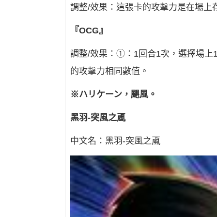
調整/效果：這張卡的攻擊力是在場上
『OCG』
調整/效果：①：1回合1次，選擇場
的攻擊力相同數值。
※ハリケーン，颶風。
黑羽-突風之颪
中文名：黑羽-突風之颪