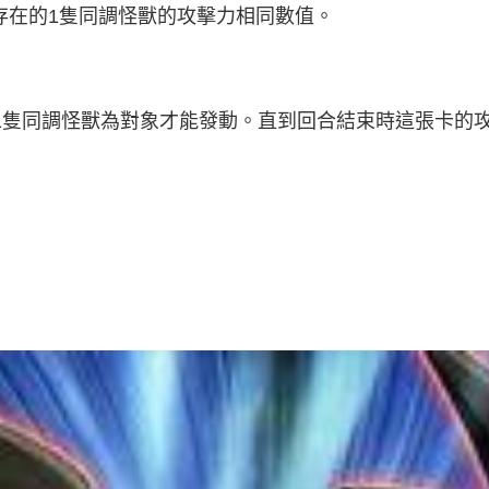
存在的1隻同調怪獸的攻擊力相同數值。
上1隻同調怪獸為對象才能發動。直到回合結束時這張卡的