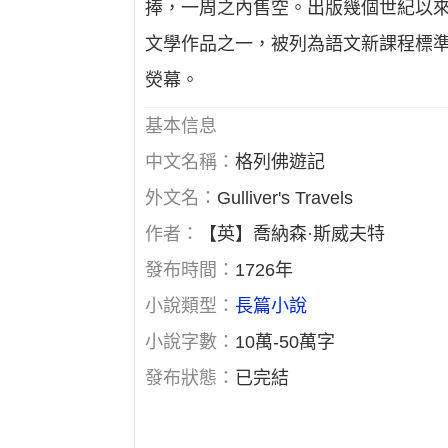
捧，一周之內售空。出版幾個世紀以
文學作品之一，被列為語文新課程標準必
熒幕。
基本信息
中文名稱：
格列佛遊記
外文名：
Gulliver's Travels
作者：
【英】喬納森·斯威夫特
發布時間：
1726年
小說類型：
長篇小說
小說字數：
10萬-50萬字
發布狀態：
已完結