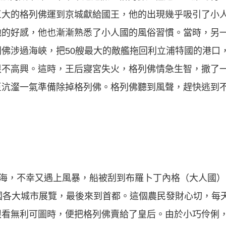
巨大的格列佛運到京城獻給國王，他的出現幾乎吸引了小
他的好感，他也漸漸熟悉了小人國的風俗習慣。當時，另
佛涉過海峽，把50艘最大的敵艦拖回利立浦特國的港口
很不高興。這時，王后寢宮失火，格列佛情急生智，撒了
臣沆瀣一氣準備除掉格列佛。格列佛聽到風聲，趕快逃到
出海，不幸又遇上風暴，船被刮到布羅卜丁內格（大人國
國各大城市展覽，最後來到首都。這個農民發財心切，每天
眼看無利可圖時，便把格列佛賣給了皇后。由於小巧伶俐