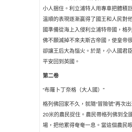
小人捆住。利立浦特人用專車把體積
溫順的表現逐漸贏得了國王和人民對
國準備從海上入侵利立浦特帝國，格列
佛不願滅掉不來夫斯古帝國，使皇帝
卻讓王后大為惱火。於是，小人國君
平安回到英國。
第二卷
“布羅卜丁奈格（大人國）”
格列佛回家不久，就隨“冒險號”再次
20米的農民捉住。農民帶格列佛到全
場，把他累得奄奄一息。當這個農民