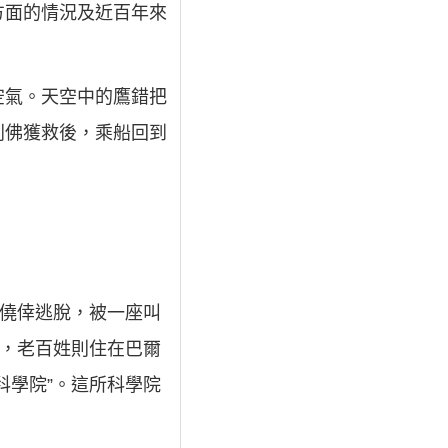
方面的情況及近百年來
空氣。天空中的鷹錯把
列佛獲救後，乘船回到
佛僥倖逃脫，被一座叫
上，老百姓則住在巴爾
科學院”。這所科學院