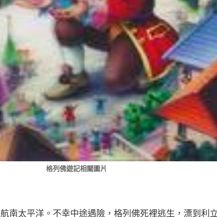
格列佛遊記相關圖片
號”出航南太平洋。不幸中途遇險，格列佛死裡逃生，漂到利