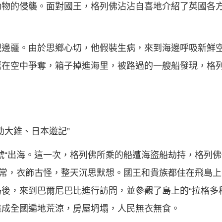
動物的侵襲。面對國王，格列佛沾沾自喜地介紹了英國各
視邊疆。由於思鄉心切，他假裝生病，來到海邊呼吸新鮮
鷹在空中爭奪，箱子掉進海里，被路過的一艘船發現，格
勒大錐、日本遊記”
號“出海。這一次，格列佛所乘的船遭海盜船劫持，格列
異常，衣飾古怪，整天沉思默想。國王和貴族都住在飛島
後，來到巴爾尼巴比進行訪問，並參觀了島上的“拉格多
造成全國遍地荒涼，房屋坍塌，人民無衣無食。