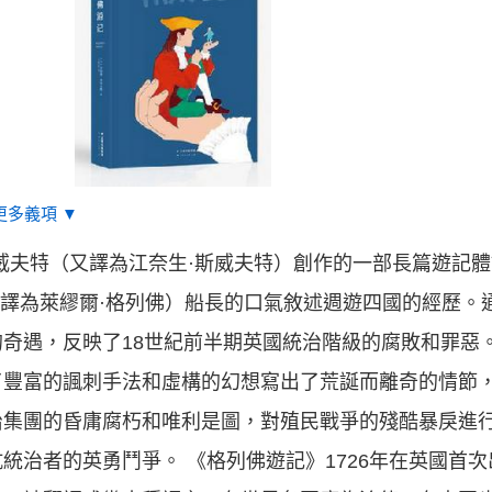
更多義項 ▼
威夫特（又譯為江奈生·斯威夫特）創作的一部長篇遊記
（又譯為萊繆爾·格列佛）船長的口氣敘述週遊四國的經歷
奇遇，反映了18世紀前半期英國統治階級的腐敗和罪惡
了豐富的諷刺手法和虛構的幻想寫出了荒誕而離奇的情節
治集團的昏庸腐朽和唯利是圖，對殖民戰爭的殘酷暴戾進
統治者的英勇鬥爭。 《格列佛遊記》1726年在英國首