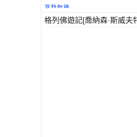
格列佛遊記[喬納森·斯威夫