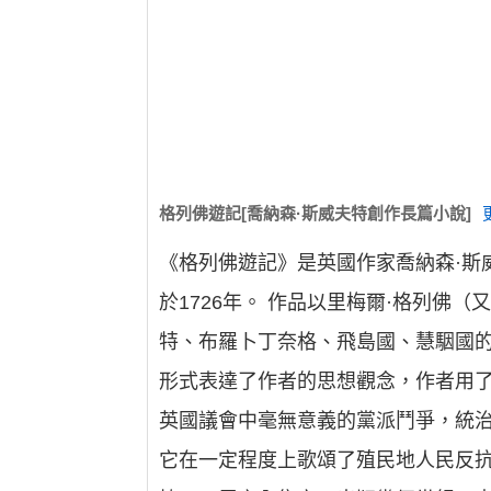
格列佛遊記[喬納森·斯威夫特創作長篇小說]
《格列佛遊記》是英國作家喬納森·斯
於1726年。 作品以里梅爾·格列佛
特、布羅卜丁奈格、飛島國、慧駰國的
形式表達了作者的思想觀念，作者用
英國議會中毫無意義的黨派鬥爭，統
它在一定程度上歌頌了殖民地人民反抗