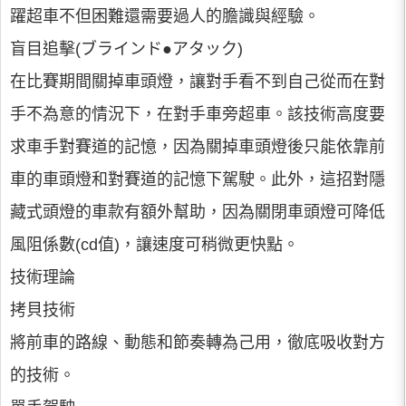
躍超車不但困難還需要過人的膽識與經驗。
盲目追擊(ブラインド●アタック)
在比賽期間關掉車頭燈，讓對手看不到自己從而在對
手不為意的情況下，在對手車旁超車。該技術高度要
求車手對賽道的記憶，因為關掉車頭燈後只能依靠前
車的車頭燈和對賽道的記憶下駕駛。此外，這招對隱
藏式頭燈的車款有額外幫助，因為關閉車頭燈可降低
風阻係數(cd值)，讓速度可稍微更快點。
技術理論
拷貝技術
將前車的路線、動態和節奏轉為己用，徹底吸收對方
的技術。