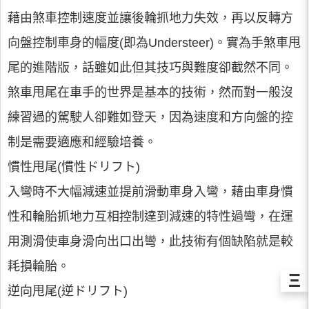
藉由煞車控制速度並讓後輪抓地力失效，再以反轉方
向盤控制車身的幅度(即為Understeer)。實為手煞車甩
尾的進階版，話雖如此但其技巧與難度卻截然不同。
煞車甩尾在車手的世界是基本的技術，然而對一般沒
練習過的駕駛人卻難如登天，因為速度和方向盤的控
制是需要適應和經驗培養。
慣性甩尾(慣性ドリフト)
入彎時不大幅減速並提前滑動車身入彎，藉由車身慣
性和輪胎抓地力互相控制達到減速的特性過彎，在運
用測滑使車身滑向出口出彎，此技術有個缺陷就是較
耗損輪胎。
Ξ
逆向甩尾(逆ドリフト)