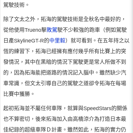
駕駛技術。
除了文太之外，拓海的駕駛技術是全秋名中最好的，
從他使用Trueno擊
敗駕
駛不少較強的跑車（例如駕駛
日產SkylineGT-R的
中里毅
）就可看到。在五年持之以
恆的練習下，拓海已經擁有應付幾乎所有比賽上的突
發情況，其中在黑暗的情況下駕駛更是常人所做不到
的，因為拓海能把道路的情況記入腦中。雖然缺少汽
車常識，但文太引導自己的駕駛之道卻令拓海在每場
比賽中獲勝。
起初拓海並不屬任何車隊，就算與SpeedStars的關係
也不算密切，後來拓海加入由高橋涼介為打造日本最
佳紀錄的超級車隊Ｄ計畫。雖然如此，拓海的實力仍