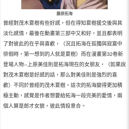
藤原拓海
曾經對茂木夏樹有些好感，但在得知夏樹援交後與其
淡化感情，最後在動畫第三部中又和好，並且都表明
了對彼此的在乎與喜歡，（況且拓海在孤獨與寂寞中
徘徊時，第一想到的人就是夏樹）而在漫畫第32卷新
登場人物--上原美佳則是拓海現在的女朋友，（如果說
對茂木夏樹是好感的話，那么對美佳則是強烈的喜
歡）不同於曾經的茂木夏樹，這次的拓海變得更加積
極主動，感覺是作者想要給拓海一段完美的愛情，兩
個人算是郎才女貌，彼此情投意合。