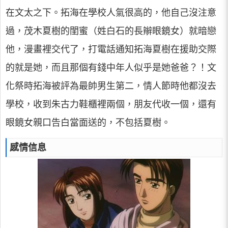
在文太之下。拓海在學校人氣很高的，他自己沒注意
過，茂木夏樹的閨蜜（姓白石的長辮眼鏡女）就暗戀
他，漫畫裡交代了，打電話通知拓海夏樹在援助交際
的就是她，而且那個有錢中年人似乎是她爸爸？！文
化祭時拓海被評為最帥男生第二，情人節時他都沒去
學校，收到朱古力鞋櫃裡兩個，朋友代收一個，還有
眼鏡女親口告白當面送的，不包括夏樹。
感情信息