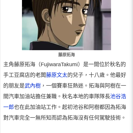
藤原拓海
主角藤原拓海（FujiwaraTakumi）是一間位於秋名的
手工豆腐店的老闆
藤原文太
的兒子，十八歲。他最好
的朋友是
武內樹
，一個賽車狂熱迷。拓海與阿樹在一
間汽車加油站擔任兼職。秋名本地的車隊隊長
池谷浩
一郎
也在此加油站工作。起初池谷和阿樹都因為拓海
對汽車完全一無所知而認為拓海沒有任何駕駛技術。