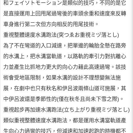
和フェイソトモーション是類似的技巧，不同的是它
是直接運用上回甩尾過彎後的車頭余重和速度來反轉
車身進行第二次但方向相反的甩尾技術。
重視整體速度水溝跑法(突つゑお重視ミヅ落とし)
為了不在彎道的入口減速，把單邊的輪胎全懸在路旁
的水溝上，把水溝當軌道，以路軌的牽引力對抗離心
力並產生比抓地力更大的向心力藉此高速過彎。該技
術會受地區限制，如果水溝的設計不理想變無法施
展，在劇中也只有秋名和伊呂波兩條山道可施展，其
中伊呂波還是季節性的(僅在秋冬且尚未下雪之際)。
重視起步再加速水溝跑法(立ち上がり重視ミヅ落とし)
類似重視整體速度水溝跑法，都是運用水溝當軌道產
生向心力過彎的技巧，但減速和加速起跑的時機都不