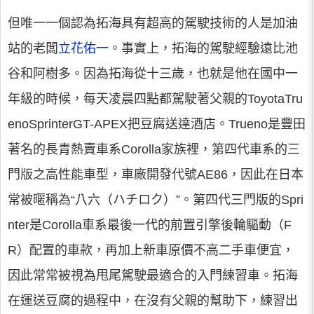
但唯一一個認為拓海具有超高的駕駛技術的人是加油
站的老闆
立花佑一
。事實上，拓海的駕駛經驗遠比池
谷和阿樹多。因為拓海從十三歲，也就是他在國中一
年級的時候，每天凌晨四點都駕駛著父親的ToyotaTru
enoSprinterGT-APEX把豆腐送達酒店。Trueno是豐田
著名的長青熱賣車系Corolla家族裡，第四代車系的三
門版之高性能車型，車廠開發代號AE86，因此在日本
常被暱稱為“八六（ハチロク）”。第四代三門版的Spri
nter是Corolla車系最後一代的前置引擎後輪驅動（F
R）配置的車款，再加上新車原價不高二手車便宜，
因此常常被視為甩尾駕駛最適合的入門練習車。拓海
在運送豆腐的過程中，在沒有父親的幫助下，練習出