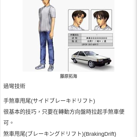
藤原拓海
過彎技術
手煞車甩尾(サイドブレーキドリフト)
很基本的技巧，只要在轉動方向盤時拉起手煞車便
可。
煞車甩尾(ブレーキングドリフト)(BrakingDrift)