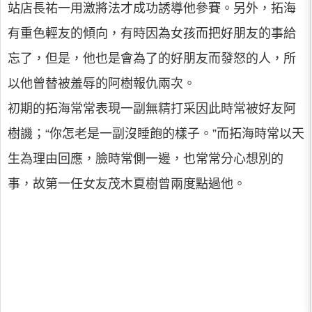
站店長祐一用激將法才成功誘導他參賽。另外，拓海
有重色輕友的傾向，有時因為女孩而把好朋友的事給
忘了，但是，他也是會為了的好朋友而發怒的人，所
以他曾替被羞辱的阿樹報仇兩次。
初期的拓海常常表現一副無精打采因此時常被好友阿
樹譏；“你怎老是一副沒睡飽的樣子。”而拓海時常以天
生為理由回應，臉時常側一邊，也常常分心想別的
事，故第一任女友茂木夏樹曾兩度點過他。