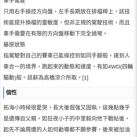
單手駕駛
只用右手操控方向盤，左手長期放在排檔桿上，該技
術能提升換檔的靈敏度，但非正規的駕駛技術，而且
車手需要在有限的方向盤移動下完全過彎。
藤原狀態
指駕駛對自己的賽車已能操控到如同手腳般，達到人
車合一的境界，跑起來的動態和速度，有如4WD(四輪
驅動)般。該辭為高橋涼介所取。[1]
個性
拓海小時候很愛哭，長大後倔強又固執，這幾點幾乎
是遺傳自父親，如狂夜小子的中里毅向他下戰帖後，
起先不論周遭的人如何勸導都不願參賽，後來被加油