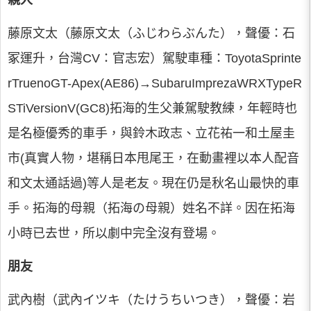
親人
藤原文太（藤原文太（ふじわらぶんた），聲優：石
冢運升，台灣CV：官志宏）駕駛車種：ToyotaSprinte
rTruenoGT-Apex(AE86)→SubaruImprezaWRXTypeR
STiVersionV(GC8)拓海的生父兼駕駛教練，年輕時也
是名極優秀的車手，與鈴木政志、立花祐一和土屋圭
市(真實人物，堪稱日本甩尾王，在動畫裡以本人配音
和文太通話過)等人是老友。現在仍是秋名山最快的車
手。拓海的母親（拓海の母親）姓名不詳。因在拓海
小時已去世，所以劇中完全沒有登場。
朋友
武內樹（武內イツキ（たけうちいつき），聲優：岩