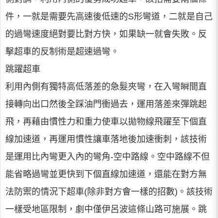
件，一就是需要先高速後低速的S形彎道，二就是自己
的過彎速度絕對要比對方快，如果缺一就會失敗。反
擊超車的反制術是超速過彎。
跳躍超車
利用內側有獨特高低落差的急髮夾彎，在入彎瞬間直
接轉向出口然後全踩油門衝過去，運用落差來彈跳起
飛，再藉由慣性力和重力使車以拋物線飛躍至下個直
線加速道，再運用慣性讓車落地後加速衝刺，該技術
是運用比內彎更入內的彎角-空中路線。空中路線不但
能省略過彎並更快到下個直線加速道，還能在對方無
法防禦的情況下超車(除非對方會一樣的招數)。該技術
一樣受地區限制，劇中僅伊呂波這條山路可施展。跳