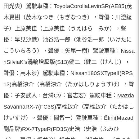
田光央）駕駛車種：ToyotaCorollaLevinSR(AE85)茂
木夏樹（茂木なつき（もぎなつき），聲優：川澄綾
子）上原美佳（上原美佳（うえはら みか），聲
優：早見沙織）池谷浩一郎（池谷浩一郎（いけたに
こういちろう），聲優：矢尾一樹）駕駛車種：Nissa
nSilviaK's渦輪增壓版(S13)健二（健二（けんじ），
聲優：高木涉）駕駛車種：Nissan180SXTypeII(RPS
13)高橋涼介（高橋涼介（たかはしりょうすけ），聲
優：子安武人，台灣CV：官志宏）駕駛車種：Mazda
SavannaRX-7(FC3S)高橋啟介（高橋啟介（たかはし
けいすけ），聲優：關智一）駕駛車種：Ẽfini(Mazad
副品牌)RX-7TypeR(FD3S)史浩（史浩（ふみひ