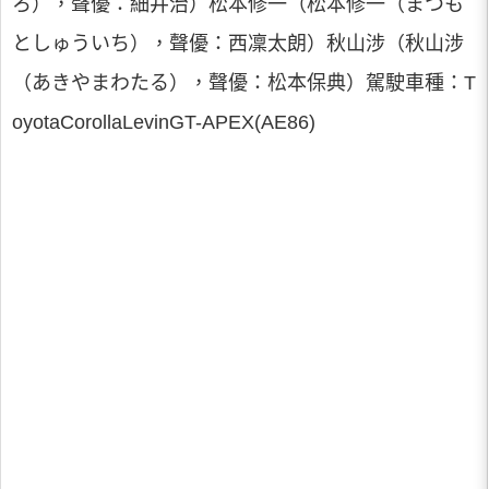
ろ），聲優：細井治）松本修一（松本修一（まつも
としゅういち），聲優：西凜太朗）秋山涉（秋山涉
（あきやまわたる），聲優：松本保典）駕駛車種：T
oyotaCorollaLevinGT-APEX(AE86)