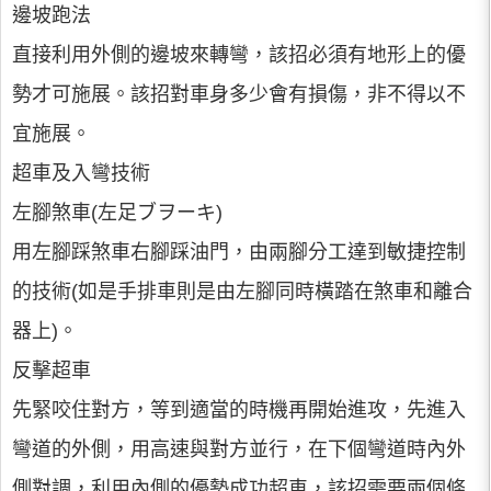
邊坡跑法
直接利用外側的邊坡來轉彎，該招必須有地形上的優
勢才可施展。該招對車身多少會有損傷，非不得以不
宜施展。
超車及入彎技術
左腳煞車(左足ブヲーキ)
用左腳踩煞車右腳踩油門，由兩腳分工達到敏捷控制
的技術(如是手排車則是由左腳同時橫踏在煞車和離合
器上)。
反擊超車
先緊咬住對方，等到適當的時機再開始進攻，先進入
彎道的外側，用高速與對方並行，在下個彎道時內外
側對調，利用內側的優勢成功超車，該招需要兩個條