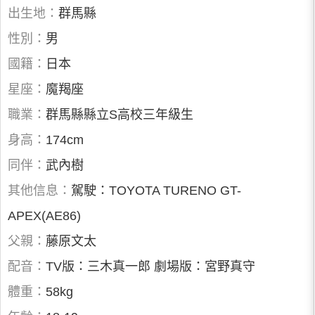
出生地：
群馬縣
性別：
男
國籍：
日本
星座：
魔羯座
職業：
群馬縣縣立S高校三年級生
身高：
174cm
同伴：
武內樹
其他信息：
駕駛：TOYOTA TURENO GT-
APEX(AE86)
父親：
藤原文太
配音：
TV版：三木真一郎 劇場版：宮野真守
體重：
58kg