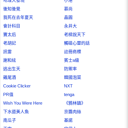
地理大發現
小港
後知後覺
慕尚
我死在去年夏天
晶圓
會計科目
永井大
竇太后
老樑說天下
老胡記
觸碰心靈的話
訊雷
註冊商標
謝和絃
賓士a級
逃出生天
防禦率
雞尾酒
韓國泡菜
Cookie Clicker
NXT
PR值
tenga
Wish You Were Here
《鴉林鎮》
下水道美人魚
京醬肉絲
南瓜子
基諾