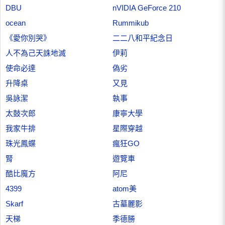
DBU
nVIDIA GeForce 210
ocean
Rummikub
《愛你別哭》
二二八和平紀念日
人不為己天誅地滅
伊莉
使命必達
偽劣
升降桌
又見
吳詠潔
執事
太鼓次郎
康寧大學
我家牛排
星際穿越
珠光鳳蝶
瘋狂GO
腎
遊覽車
酷比魔方
阿尼
4399
atom美
Skarf
古墓麗影
天梯
季德勝