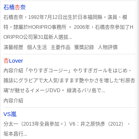
石橋
杏
奈
石橋杏奈，1992年7月12日出生於日本福岡縣，演員、模
特，隸屬於HORIPRO事務所 。 2006年，石橋杏奈參加了H
ORIPRO公司第31屆新人選拔...
演藝經歷 個人生活 主要作品 獲獎記錄 人物評價
杏
Lover
內容介紹「やりすぎコージー」やりすぎガールをはじめ、
雑誌にグラビアで大人気!ますます艶やかさを増した“杉原杏
璃”が魅せるイメージDVD。 緑滴るバリ島で...
內容介紹
VS嵐
分太一（2013年全員參加。）V6：井之原快彥（2012）、
坂本昌行...