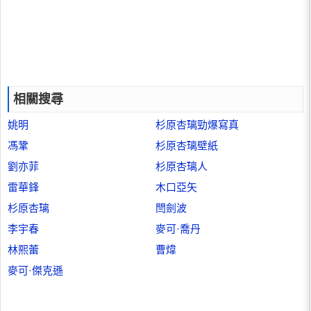
相關搜尋
姚明
杉原杏璃勁爆寫真
馮鞏
杉原杏璃壁紙
劉亦菲
杉原杏璃人
雷華鋒
木口亞矢
杉原杏璃
閆劍波
李宇春
麥可·喬丹
林熙蕾
曹煒
麥可·傑克遜