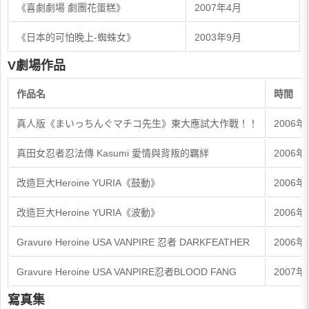
《喜劇劇場 劇團花蛋糕》
2007年4月
《日本的可怕晚上-蜘蛛女》
2003年9月
V劇場作品
作品名
時間
真人版《まいっちんぐマチコ先生》東大應試大作戰！！
2006年
真田女忍者忍法傳 Kasumi 愛情與背叛的羈絆
2006年
改造巨大Heroine YURIA《鼓動》
2006年
改造巨大Heroine YURIA《波動》
2006年
Gravure Heroine USA VANPIRE 忍者 DARKFEATHER
2006年
Gravure Heroine USA VANPIRE忍者BLOOD FANG
2007年
寫真集