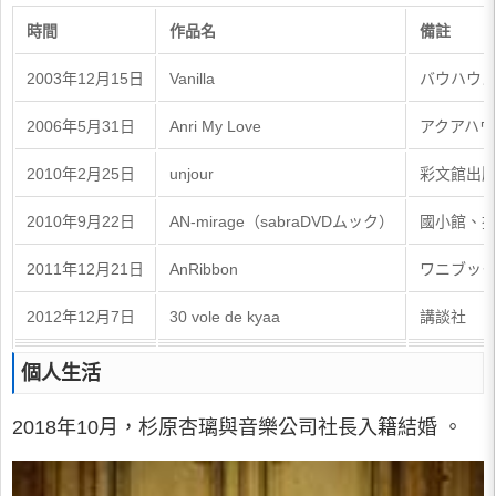
時間
作品名
備註
2003年12月15日
Vanilla
バウハウ
2006年5月31日
Anri My Love
アクアハ
2010年2月25日
unjour
彩文館出
2010年9月22日
AN-mirage（sabraDVDムック）
國小館、
2011年12月21日
AnRibbon
ワニブッ
2012年12月7日
30 vole de kyaa
講談社
個人生活
2018年10月，杉原杏璃與音樂公司社長入籍結婚 。